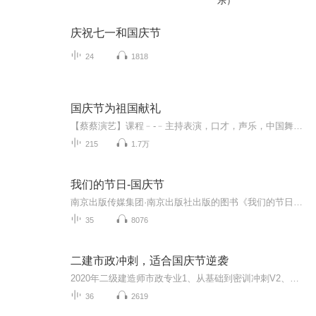
乐）
庆祝七一和国庆节
24
1818
国庆节为祖国献礼
【蔡蔡演艺】课程﹣-﹣主持表演，口才，声乐，中国舞，民族舞。独特的小舞台，专业的录音棚，每一位同学都能成为优秀的小明星。独特的教学模式，轻松上课，快乐学习！知名主持人，舞蹈家，高级教师任职授课！江南总校：河沟街42号三楼 18545856430江北分校...
215
1.7万
我们的节日-国庆节
南京出版传媒集团·南京出版社出版的图书《我们的节日》通过对中国节日文化和节日意义进行深度的挖掘，面向青少年群体构建独具特色的栏目内容，以此丰富春节、元宵节、清明节、端午节、七夕节、中秋节、重阳节等传统节日；六一节、教师节、国庆节等新兴节日的文化内涵和表现形式。促进青少年形成新的节日习俗，提升节日仪式感、认同感。音频作品由金陵朗读者联盟志愿者朗诵，南京音像出版社、金陵图书馆联合制作。
35
8076
二建市政冲刺，适合国庆节逆袭
2020年二级建造师市政专业1、从基础到密训冲刺V2、从精华课程到超压密押V3、0基础同步更新v4、持续更新到2020年考试V5、只要你跟着学让你一次稳拿证V6、渠道超压压题，超压三页纸等独家绝密压题!
36
2619