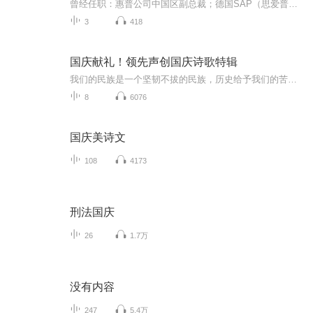
曾经任职：惠普公司中国区副总裁；德国SAP（思爱普）公司中国区副总裁；美国安移通公司中国区总经理。在超过20年的管理和销售工作中, 他带领的团队不断地创新和变革，同时他还把多年的管理经验总结成《执行力》《解决方案销售》《销售管理》等培训课程。
3
418
国庆献礼！领先声创国庆诗歌特辑
我们的民族是一个坚韧不拔的民族，历史给予我们的苦难都变成了闪着金光的勋章！我们的国家是一个龙腾虎跃的国家，那条巨龙正以不可阻挡之势崛起于神奇的东方！------------------------------------------------值此祖国70周年华诞之际，领先声创以诗歌向祖国献礼！用我们的声音、用我们的热血、用我们的灵魂诵读经典爱国篇章，歌颂我们的祖国！永远繁荣富强！
8
6076
国庆美诗文
108
4173
刑法国庆
26
1.7万
没有内容
247
5.4万