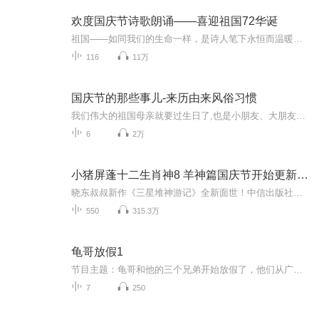
欢度国庆节诗歌朗诵——喜迎祖国72华诞
祖国——如同我们的生命一样，是诗人笔下永恒而温暖的主题。在祖国72周年华诞来临之际，特创建这个诗歌朗诵专辑，诵读经典爱国篇章，和大家一起歌颂祖国，向国庆的献礼！祝愿伟大的祖国繁荣富强，祝愿大家国庆节快乐，度过平安快乐的黄金周假期！
116
11万
国庆节的那些事儿-来历由来风俗习惯
我们伟大的祖国母亲就要过生日了,也是小朋友、大朋友们最喜欢的“国庆小长假”或说“黄金周”还有说”国庆7天乐”的，说法真是不一而足。那么“国庆节”是怎么来的？自古以来国庆节怎么庆贺？新中国国庆节的来历，以及新中国国庆节的庆贺方式又有哪些呢？ ...
6
2万
小猪屏蓬十二生肖神8 羊神篇国庆节开始更新啦！
晓东叔叔新作《三星堆神游记》全新面世！中信出版社出版！京东当当淘宝均有售！点蓝色字收听——《小猪屏蓬爆笑日记2024》《小猪屏蓬爆笑日记2》《小猪屏蓬爆笑日记1》让你笑得喘不上气！《我进故宫当富翁——小猪屏蓬故宫财商笔记》教你成为大富翁！《小...
550
315.3万
龟哥放假1
节目主题：龟哥和他的三个兄弟开始放假了，他们从广州回来之后正式开始了寒假生活，他们有很多作业，每天都挺充实。拉布布和企鹅也很喜欢放假，因为有大量时间可以和跟龟哥一起玩。
7
250