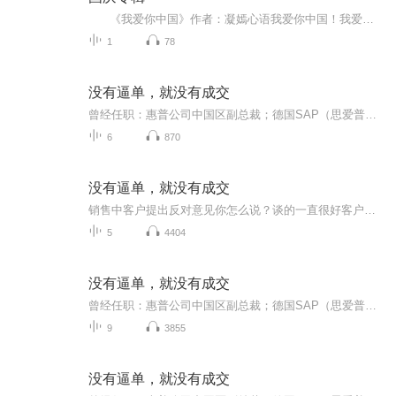
《我爱你中国》作者：凝嫣心语我爱你中国！我爱你春天蓬勃的秧苗；我爱你秋日金黄的硕果。我爱你中国！我爱你青松气质，我爱你红梅品格！我爱你家乡的甜蔗好像乳汁滋润着我的心窝。我爱你中国，我要把最美的歌儿献给你，我的母亲我的祖国。我爱你中国，我爱...
1
78
没有逼单，就没有成交
曾经任职：惠普公司中国区副总裁；德国SAP（思爱普）公司中国区副总裁；美国安移通公司中国区总经理。在超过20年的管理和销售工作中, 他带领的团队不断地创新和变革，同时他还把多年的管理经验总结成《执行力》《解决方案销售》《销售管理》等培训课程。
6
870
没有逼单，就没有成交
销售中客户提出反对意见你怎么说？谈的一直很好客户就是不签约你会逼单么？和客户保持什么样的状态最有利于你的销售？敲定细节后最终的解决方案怎么设计和展示？《解决方案式销售》最后一课，给自己的销售来个完美结尾。
5
4404
没有逼单，就没有成交
曾经任职：惠普公司中国区副总裁；德国SAP（思爱普）公司中国区副总裁；美国安移通公司中国区总经理。在超过20年的管理和销售工作中, 他带领的团队不断地创新和变革，同时他还把多年的管理经验总结成《执行力》《解决方案销售》《销售管理》等培训课程。【每一个微信账号，就是一家私人银行】当下是微信的红利期！学会正确使用微信的方法，微信社群运营是目前最低成本的人脉流量获取渠道，跟上趋势，学对方法！咨询老师微信13827273935手把手教你微信变现销售中客户提出反对意见你怎么说...
9
3855
没有逼单，就没有成交