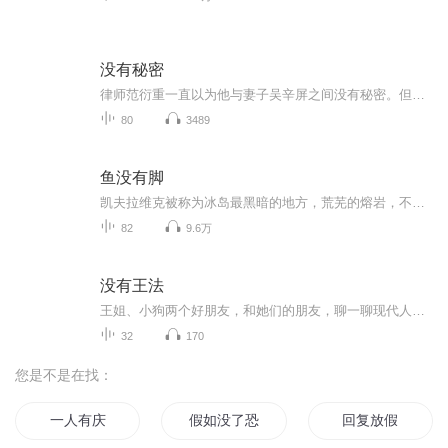
没有秘密
律师范衍重一直以为他与妻子吴辛屏之间没有秘密。但妻子一夕之间消失了。范衍重从妻子工作的地方展开调查，越是追查就越陷入重重疑云：妻子声称已过世的母亲突然现身，揭露吴辛屏的过往——她在小镇上曾经出过事。小镇曾经的名门家庭宋家有两兄妹，哥哥宋...
80
3489
鱼没有脚
凯夫拉维克被称为冰岛最黑暗的地方，荒芜的熔岩，不能捕鱼的海，赶不走的美国军事基地。作家和出版商阿里因重病的父亲回到这里，少不更事的回忆汹涌而来，平克·弗洛伊德、偷美军卡车上的物资和一个他忘不掉的女孩。祖父和祖母是在东峡湾的海面上用勇气和...
82
9.6万
没有王法
王姐、小狗两个好朋友，和她们的朋友，聊一聊现代人生活里发生的一切。我们想去耻化女性的任何欲望，无论是名利、性、成功，还是爱本身；我们想探究个体的与她者的关系；还有新摩登都市下的情感、事业、自我成长，以及发疯人格。“人人fuck up，就相当于没...
32
170
您是不是在找：
一人有庆
假如没了恐惧
回复放假