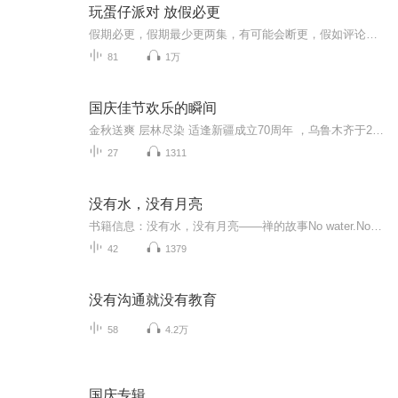
玩蛋仔派对 放假必更
假期必更，假期最少更两集，有可能会断更，假如评论多，月票多，听的多的话，最多一天更四集，更的必须得是假期，不过有没有好心人来给个好评？三星也行，现在我23的订阅量，一个评论都没有
81
1万
国庆佳节欢乐的瞬间
金秋送爽 层林尽染 适逢新疆成立70周年 ，乌鲁木齐于2025年9月23日迎来党中央和习大大带领的慰问团。新疆各族群众欢欣鼓舞，热烈欢迎。
27
1311
没有水，没有月亮
书籍信息：没有水，没有月亮——禅的故事No water.No moon内容重点：这些基于10个关于禅的故事的讲演，将会成为你对自己生命深入理解的石阶。因为它们都是关于你，它们是讲给你听的。他们就是你！你就是那宝藏，隐藏在自己心里的宝藏。主播介绍：Apsara推...
42
1379
没有沟通就没有教育
58
4.2万
国庆专辑