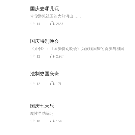
国庆去哪儿玩
带你游览祖国的大好河山……
14
2687
国庆特别晚会
《原创》：《国庆特别晚会》为展现国庆的喜庆与祖国的深情我将以具体的场景切入从清晨升旗的庄严到街头巷尾的欢庆到历史与当下的交融，用优美的笔触传递对祖国的热爱与自豪！用诗歌和情感美文形式，歌颂祖国的繁荣富强，祝人民幸福安康！
12
2.9万
法制史国庆班
12
1万
国庆七天乐
魔性早功练习
10
1518