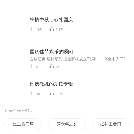
寄情中秋，献礼国庆
195
1.1万
国庆佳节欢乐的瞬间
金秋送爽 层林尽染 适逢新疆成立70周年 ，乌鲁木齐于2025年9月23日迎来党中央和习大大带领的慰问团。新疆各族群众欢欣鼓舞，热烈欢迎。
27
1311
国庆教练的朗读专辑
30
3325
您是不是在找：
重生西门庆
庆余年之长歌行
战神王者归来陈宁