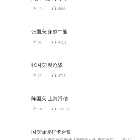
10
5805
张国庆|穿越牛熊
91
4.2万
张国庆|舆论战
22
4713
陈国庆-上海滑稽
149
126.8万
国庆诵读打卡合集
扫码添加声悦童星老师【造梦者文化-声悦童星】，备注“诵读打卡”报名，已添加好友的，直接发送“诵读打卡”报名，报名成功后进入社群。