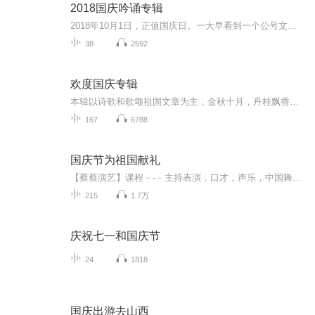
2018国庆吟诵专辑
2018年10月1日，正值国庆日。一大早看到一个公号文章，正是文天祥的《己卯十月一日至燕越五日罹狴犴有感而赋》。当然，彼十一非当今的十一。不过数字的巧合还是让人感触，今天拿来读一读，体味一番历史英杰的民族情怀，恰也当时。 根据诗题来看，这组诗是写于十月一日至十月五日之间，是文天祥被俘之后所作，这些诗作不仅有凛凛正气，更也能看的到他百端交集的复杂情感。另一首于右任先生的《望大陆》，微信公号有称《望乡》，一句“山之上国之殇”荡气回肠，一并兴起拿来读了一读。仓促间多有瑕疵...
38
2592
欢度国庆专辑
本辑以诗歌和歌颂祖国文章为主，金秋十月，丹桂飘香，在这个充满丰收喜悦的季节里，我们满怀激动和自豪，迎来了中华人民共和国76周年华诞。这不仅是一个庄重的纪念日，更是全体中华儿女共同欢庆的盛大的节日，承载着深厚的民族情感和历史意义.
167
6788
国庆节为祖国献礼
【蔡蔡演艺】课程﹣-﹣主持表演，口才，声乐，中国舞，民族舞。独特的小舞台，专业的录音棚，每一位同学都能成为优秀的小明星。独特的教学模式，轻松上课，快乐学习！知名主持人，舞蹈家，高级教师任职授课！江南总校：河沟街42号三楼 18545856430江北分校...
215
1.7万
庆祝七一和国庆节
24
1818
国庆出游去山西