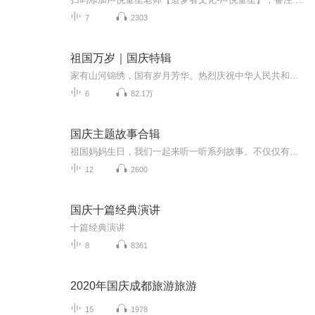
7
2303
祖国万岁｜国庆特辑
家有山河锦绣，国有岁月芳华。热烈庆祝中华人民共和国成立73周年！
6
82.1万
国庆主题故事合辑
祖国妈妈生日，我们一起来听一听系列故事。不仅仅有《我的祖国》，还有红军故事，也有关于战争的故事，让大家体会到和平年代的不易。
12
2600
国庆十篇经典演讲
十篇经典演讲
8
8361
2020年国庆成都旅游旅游
15
1978