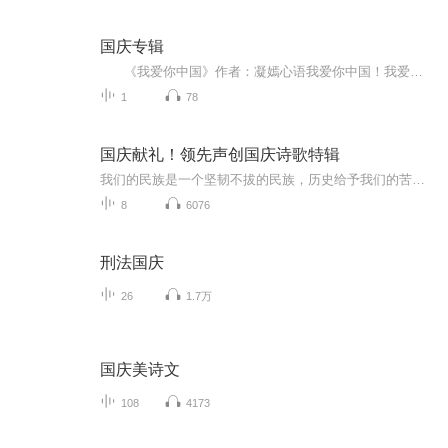
国庆专辑
《我爱你中国》作者：凝嫣心语我爱你中国！我爱你春天蓬勃的秧苗；我爱你秋日金黄的硕果。我爱你中国！我爱你青松气质，我爱你红梅品格！我爱你家乡的甜蔗好像乳汁滋润着我的心窝。我爱你中国，我要把最美的歌儿献给你，我的母亲我的祖国。我爱你中国，我爱...
1
78
国庆献礼！领先声创国庆诗歌特辑
我们的民族是一个坚韧不拔的民族，历史给予我们的苦难都变成了闪着金光的勋章！我们的国家是一个龙腾虎跃的国家，那条巨龙正以不可阻挡之势崛起于神奇的东方！------------------------------------------------值此祖国70周年华诞之际，领先声创以诗歌向祖国献礼！用我们的声音、用我们的热血、用我们的灵魂诵读经典爱国篇章，歌颂我们的祖国！永远繁荣富强！
8
6076
刑法国庆
26
1.7万
国庆美诗文
108
4173