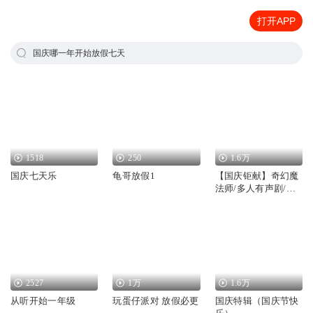
打开APP
国庆哪一年开始放假七天
1518
250
1.6万
国庆七天乐
龟哥放假1
【国庆钜献】奇幻魔
法师/多人有声剧/国
庆爆更七天乐
2527
1万
1.6万
从听开始一年级
玩蛋仔派对 放假必更
国庆特辑（国庆节快