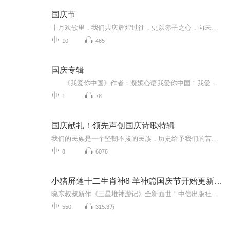
国庆节
十月欢歌里，我们共庆辉煌过往，更以赤子之心，向未来书写滚烫的誓言——这盛世，值得我们以热爱相拥。
10
465
国庆专辑
《我爱你中国》作者：凝嫣心语我爱你中国！我爱你春天蓬勃的秧苗；我爱你秋日金黄的硕果。我爱你中国！我爱你青松气质，我爱你红梅品格！我爱你家乡的甜蔗好像乳汁滋润着我的心窝。我爱你中国，我要把最美的歌儿献给你，我的母亲我的祖国。我爱你中国，我爱...
1
78
国庆献礼！领先声创国庆诗歌特辑
我们的民族是一个坚韧不拔的民族，历史给予我们的苦难都变成了闪着金光的勋章！我们的国家是一个龙腾虎跃的国家，那条巨龙正以不可阻挡之势崛起于神奇的东方！------------------------------------------------值此祖国70周年华诞之际，领先声创以诗歌向祖国献礼！用我们的声音、用我们的热血、用我们的灵魂诵读经典爱国篇章，歌颂我们的祖国！永远繁荣富强！
8
6076
小猪屏蓬十二生肖神8 羊神篇国庆节开始更新啦！
晓东叔叔新作《三星堆神游记》全新面世！中信出版社出版！京东当当淘宝均有售！点蓝色字收听——《小猪屏蓬爆笑日记2024》《小猪屏蓬爆笑日记2》《小猪屏蓬爆笑日记1》让你笑得喘不上气！《我进故宫当富翁——小猪屏蓬故宫财商笔记》教你成为大富翁！《小...
550
315.3万