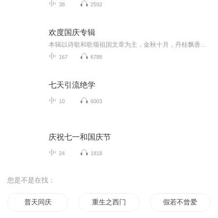
38
2592
欢度国庆专辑
本辑以诗歌和歌颂祖国文章为主，金秋十月，丹桂飘香，在这个充满丰收喜悦的季节里，我们满怀激动和自豪，迎来了中华人民共和国76周年华诞。这不仅是一个庄重的纪念日，更是全体中华儿女共同欢庆的盛大的节日，承载着深厚的民族情感和历史意义.
167
6788
七天引流绝学
10
6003
庆祝七一和国庆节
24
1818
您是不是在找：
普天同庆
重生之西门庆
假若不曾爱过你