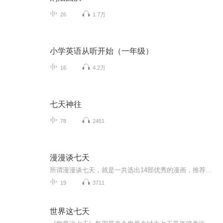
26
1.7万
小学英语从听开始（一年级）
16
4.2万
七天神往
78
2451
漫漫谈七天
所谓漫漫谈七天，就是一共选出14部优秀的漫画，推荐给一周中不同日子的你去阅读。每天两部，感受快乐人生。...
19
3711
世界这七天