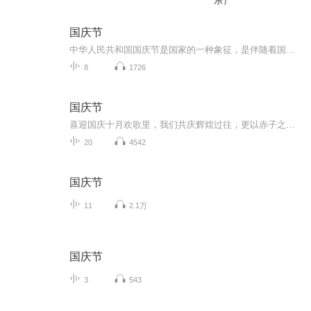
乐）
国庆节
中华人民共和国国庆节是国家的一种象征，是伴随着国家的出现而出现的。让我们用诗歌朗诵歌颂祖国的繁荣富强，国泰民安。
8
1726
国庆节
喜迎国庆十月欢歌里，我们共庆辉煌过往，更以赤子之心，向未来书写滚烫的誓言——这盛世，值得我们以热爱相拥。
20
4542
国庆节
11
2.1万
国庆节
3
543