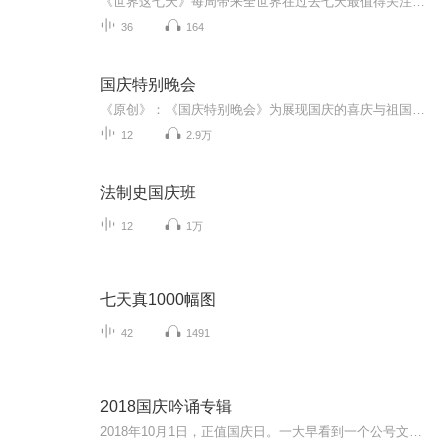
《世界这七天》每周带来全世界在过去七天最值得关注的消息，致力于打破信息壁垒，带你跟上全球的信息步伐。【主播简介】Fay，前国内一线电视台记者、导演，现移居海外，任海外华语媒体新闻主播。
36
164
国庆特别晚会
《原创》：《国庆特别晚会》为展现国庆的喜庆与祖国的深情我将以具体的场景切入从清晨升旗的庄严到街头巷尾的欢庆到历史与当下的交融，用优美的笔触传递对祖国的热爱与自豪！用诗歌和情感美文形式，歌颂祖国的繁荣富强，祝人民幸福安康！
12
2.9万
法制史国庆班
12
1万
七天真1000幅图
42
1491
2018国庆吟诵专辑
2018年10月1日，正值国庆日。一大早看到一个公号文章，正是文天祥的《己卯十月一日至燕越五日罹狴犴有感而赋》。当然，彼十一非当今的十一。不过数字的巧合还是让人感触，今天拿来读一读，体味一番历史英杰的民族情怀，恰也当时。 根据诗题来看，这组诗是写于十月一日至十月五日之间，是文天祥被俘之后所作，这些诗作不仅有凛凛正气，更也能看的到他百端交集的复杂情感。另一首于右任先生的《望大陆》，微信公号有称《望乡》，一句“山之上国之殇”荡气回肠，一并兴起拿来读了一读。仓促间多有瑕疵...