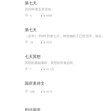
第七天
2024年第五本完结。
4
8468
第七天
（余华） 约8H 到第七日，神造物的工已经完毕，就在第七日歇了他一切的工，安息了。 这可能不是余华先生最好的作品，却是他最伟大的小说，在读的过程中，我能感受到作家的愤怒和无力喷涌而出，来不及做更细心的修饰。这个第七天，在中国叫死无葬身之地。
19
25万
七天冥想
冥想的基础课程，冥想初学者必听。
7
41.2万
国庆美诗文
108
4173
刑法国庆