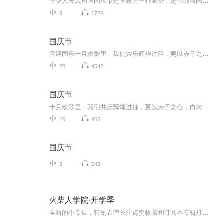
中华人民共和国国庆节是国家的一种象征，是伴随着国家的出现而出现的。让我们用诗歌朗诵歌颂祖国的繁荣富强，国泰民安。
8
1726
国庆节
喜迎国庆十月欢歌里，我们共庆辉煌过往，更以赤子之心，向未来书写滚烫的誓言——这盛世，值得我们以热爱相拥。
20
4542
国庆节
十月欢歌里，我们共庆辉煌过往，更以赤子之心，向未来书写滚烫的誓言——这盛世，值得我们以热爱相拥。
10
465
国庆节
3
543
火柴人学院·开学季
全新的小专辑，特别希望关注点赞收藏和订阅本专辑打算录很多集，大家敬请期待“将军，我们被作业包围了!”“敌方多少兵力?”“一个试卷师，一个作文旅，四个作业本轰炸队。 还有一个数学军，一个英语旅，物理化学各一个师，一个政治思想团，一个历史大刀连...