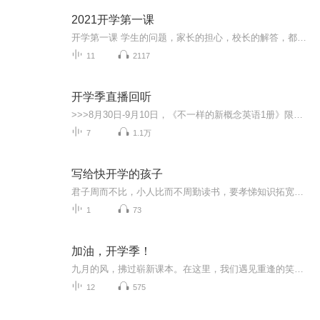
2021开学第一课
开学第一课 学生的问题，家长的担心，校长的解答，都在音频中呈现。校长寄语中所提到的“少年强则国强”的重要精神，表现今年在“人民至上，生命至上”的理念引领下，中华民族体现出来的自强不息的伟大精神，以及祖国下一代所展现的积极面貌，引导小学生系好人生第一粒纽扣。
11
2117
开学季直播回听
>>>8月30日-9月10日，《不一样的新概念英语1册》限时5折出售！原价299元，折后价149.5元>>>《不一样的新概念英语2+3册》限时5折出售！原价699元，折后价349.5元----------------------------微信：youlaixue201，直接领无门槛5折券，抢课程大礼包！
7
1.1万
写给快开学的孩子
君子周而不比，小人比而不周勤读书，要孝悌知识拓宽格局，格局成就人生。读书，是获取知识，打破门第之见最廉价的捷径。一个七岁的男孩不读书，就可以放羊挣钱。过了十年，这个孩子就能放牧一大群羊。可是过了二十年，他也就达到了能力的上限，这一辈子也...
1
73
加油，开学季！
九月的风，拂过崭新课本。在这里，我们遇见重逢的笑脸，也开启知识的新程。
12
575