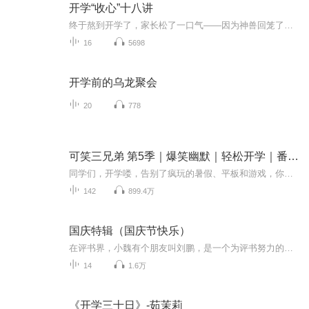
开学“收心”十八讲
终于熬到开学了，家长松了一口气——因为神兽回笼了；学校松了一口气——因为课业正常了；孩子松了一口气——因为不必跟家长“纠缠”了。可是从现在核酸检测到安心上课，十来天的时间。怎么办效率更高呢？为落实石家庄市教育局《关于做好疫情防控期间中小学生身心健康工作的通知 》（［2021］17号）文件精神，帮助中小学生提前调整身心状态，顺利过度，石家庄市心理学会联合石家庄市未成年人心理维护中心、石家庄整合心理咨询中心，组织全市优秀心理咨询师推出“心战疫”收心十八讲。...
16
5698
开学前的乌龙聚会
20
778
可笑三兄弟 第5季｜爆笑幽默｜轻松开学｜番茄小学
同学们，开学喽，告别了疯玩的暑假、平板和游戏，你们有没有一点点的失落呢？本Panda可是太了解同学们的心情啦！所以，在开学第一周，新一季的可笑三兄弟来喽！希望可笑、可乐还有小可爱，能够用他们奇葩搞笑的故事，在新学期给大家一点欢乐，一点轻松。哦...
142
899.4万
国庆特辑（国庆节快乐）
在评书界，小魏有个朋友叫刘鹏，是一个为评书努力的小伙子。在2021年国庆期间，他想弄个特辑，便烦劳我给他录个爱国题材的评书小段儿。这种事情，不是特殊情况，小魏一般不会拒绝，也就给其录了一个《鲁迅踢鬼》，等他传完，我再传到我的专辑里。另外，小...
14
1.6万
《开学三十日》-茹茉莉