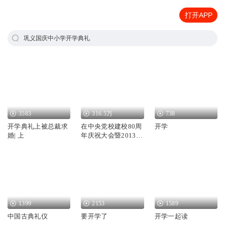
打开APP
巩义国庆中小学开学典礼
3583
316.5万
738
开学典礼上被总裁求
在中央党校建校80周
开学
婚| 上
年庆祝大会暨2013年
春季学期开学典礼上
的讲话
1399
2153
1589
中国古典礼仪
要开学了
开学一起读