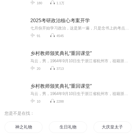
180
1.1万
2025考研政治核心考案开学
七月份开始学习政治，这是第一遍，只是念书上的考点内容，之后，开始做肖1000题，并核对答案，最后进行课程精听。
91
4545
乡村教师颁奖典礼“重回课堂”
马云，男，1964年9月10日生于浙江省杭州市，祖籍浙江省嵊州市（原嵊县）谷来镇， 阿里巴巴集团主要创始人，现担任阿里巴巴集团董事局主席、日本软银董事、TNC（大自然保护协会）中国理事会主席兼全球董事会成员、华谊兄弟董事、生命科学突破奖基金会董事。1999年创办阿里巴巴，并担任阿里集团CEO、董事局主席，2013年5月10日，辞任阿里巴巴集团CEO，继续担任阿里集团董事局主席。2015年6月30日，马云当选全球互联网治理联盟理事会联合主席。2018年2月28日，胡润研究院发布...
20
3713
乡村教师颁奖典礼“重回课堂”
马云，男，1964年9月10日生于浙江省杭州市，祖籍浙江省嵊州市（原嵊县）谷来镇， 阿里巴巴集团主要创始人，现担任阿里巴巴集团董事局主席、日本软银董事、TNC（大自然保护协会）中国理事会主席兼全球董事会成员、华谊兄弟董事、生命科学突破奖基金会董事。 1999年创办阿里巴巴，并担任阿里集团CEO、董事局主席，2013年5月10日，辞任阿里巴巴集团CEO，继续担任阿里集团董事局主席。2015年6月30日，马云当选全球互联网治理联盟理事会联合主席。2018年2月28日，胡润研究院发布《2018胡润全球富豪榜》，马云及其家族财富2000亿元位列大中华区第四，全球第26位。2017年领衔主演的电影《功守道》，并与王菲合唱主题曲《风清扬》。 2018年4月25日，获第十五届中国慈善榜年度慈善家称号；8月29日，不再任支付宝（中国）信息技术有限公司法人；9月10日，马云发出公开信，宣布在2019年9月10日，不再担任集团董事局主席，届时由现任集团CEO张勇接任。
10
2288
您是不是在找：
神之礼物
生日礼物
大庆皇太子