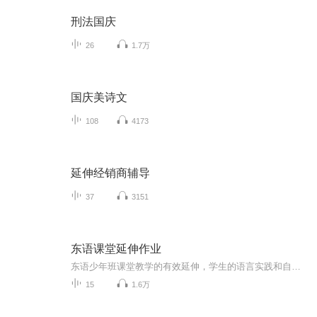
刑法国庆
26
1.7万
国庆美诗文
108
4173
延伸经销商辅导
37
3151
东语课堂延伸作业
东语少年班课堂教学的有效延伸，学生的语言实践和自主学习的平台。 ►有趣的寓言故事 ►生动的纪录片解说 ►悦耳的诗文朗诵 ►神奇的广播剧 ►奇妙的影视配音 这些只为激发和提升学生学习语言的兴趣、培养孩子学习生活中的信念感和真实感。培养孩子的语言表演天赋，充分调动孩子的积极性，在学习的过程中获得健康的心态，在潜移默化中使孩子形成健全的人格，构建孩子的多元潜能。
15
1.6万