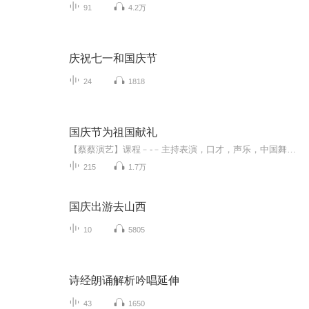
91
4.2万
庆祝七一和国庆节
24
1818
国庆节为祖国献礼
【蔡蔡演艺】课程﹣-﹣主持表演，口才，声乐，中国舞，民族舞。独特的小舞台，专业的录音棚，每一位同学都能成为优秀的小明星。独特的教学模式，轻松上课，快乐学习！知名主持人，舞蹈家，高级教师任职授课！江南总校：河沟街42号三楼 18545856430江北分校...
215
1.7万
国庆出游去山西
10
5805
诗经朗诵解析吟唱延伸
43
1650