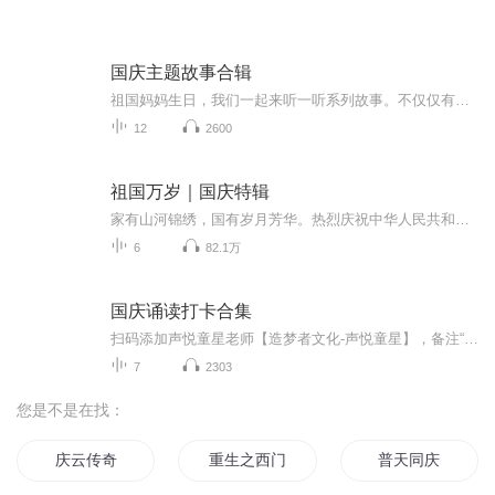
国庆主题故事合辑
祖国妈妈生日，我们一起来听一听系列故事。不仅仅有《我的祖国》，还有红军故事，也有关于战争的故事，让大家体会到和平年代的不易。
12
2600
祖国万岁｜国庆特辑
家有山河锦绣，国有岁月芳华。热烈庆祝中华人民共和国成立73周年！
6
82.1万
国庆诵读打卡合集
扫码添加声悦童星老师【造梦者文化-声悦童星】，备注“诵读打卡”报名，已添加好友的，直接发送“诵读打卡”报名，报名成功后进入社群。
7
2303
您是不是在找：
庆云传奇
重生之西门庆
普天同庆