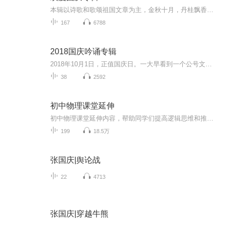
本辑以诗歌和歌颂祖国文章为主，金秋十月，丹桂飘香，在这个充满丰收喜悦的季节里，我们满怀激动和自豪，迎来了中华人民共和国76周年华诞。这不仅是一个庄重的纪念日，更是全体中华儿女共同欢庆的盛大的节日，承载着深厚的民族情感和历史意义.
167
6788
2018国庆吟诵专辑
2018年10月1日，正值国庆日。一大早看到一个公号文章，正是文天祥的《己卯十月一日至燕越五日罹狴犴有感而赋》。当然，彼十一非当今的十一。不过数字的巧合还是让人感触，今天拿来读一读，体味一番历史英杰的民族情怀，恰也当时。 根据诗题来看，这组诗是写于十月一日至十月五日之间，是文天祥被俘之后所作，这些诗作不仅有凛凛正气，更也能看的到他百端交集的复杂情感。另一首于右任先生的《望大陆》，微信公号有称《望乡》，一句“山之上国之殇”荡气回肠，一并兴起拿来读了一读。仓促间多有瑕疵...
38
2592
初中物理课堂延伸
初中物理课堂延伸内容，帮助同学们提高逻辑思维和推理归纳和知识近移的能力。
199
18.5万
张国庆|舆论战
22
4713
张国庆|穿越牛熊