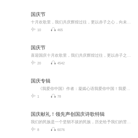
国庆节
十月欢歌里，我们共庆辉煌过往，更以赤子之心，向未来书写滚烫的誓言——这盛世，值得我们以热爱相拥。
10
465
国庆节
喜迎国庆十月欢歌里，我们共庆辉煌过往，更以赤子之心，向未来书写滚烫的誓言——这盛世，值得我们以热爱相拥。
20
4542
国庆专辑
《我爱你中国》作者：凝嫣心语我爱你中国！我爱你春天蓬勃的秧苗；我爱你秋日金黄的硕果。我爱你中国！我爱你青松气质，我爱你红梅品格！我爱你家乡的甜蔗好像乳汁滋润着我的心窝。我爱你中国，我要把最美的歌儿献给你，我的母亲我的祖国。我爱你中国，我爱...
1
78
国庆献礼！领先声创国庆诗歌特辑
我们的民族是一个坚韧不拔的民族，历史给予我们的苦难都变成了闪着金光的勋章！我们的国家是一个龙腾虎跃的国家，那条巨龙正以不可阻挡之势崛起于神奇的东方！------------------------------------------------值此祖国70周年华诞之际，领先声创以诗歌向祖国献礼！用我们的声音、用我们的热血、用我们的灵魂诵读经典爱国篇章，歌颂我们的祖国！永远繁荣富强！
8
6076