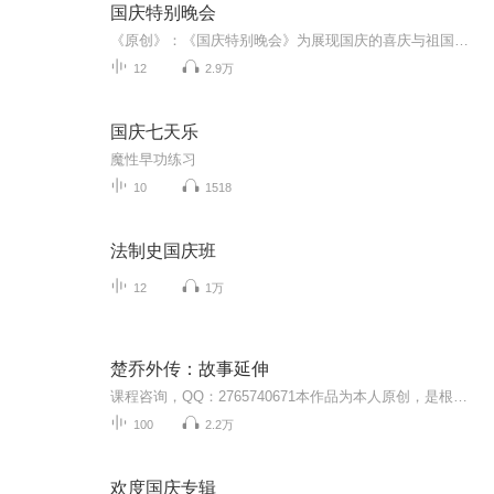
国庆特别晚会
《原创》：《国庆特别晚会》为展现国庆的喜庆与祖国的深情我将以具体的场景切入从清晨升旗的庄严到街头巷尾的欢庆到历史与当下的交融，用优美的笔触传递对祖国的热爱与自豪！用诗歌和情感美文形式，歌颂祖国的繁荣富强，祝人民幸福安康！
12
2.9万
国庆七天乐
魔性早功练习
10
1518
法制史国庆班
12
1万
楚乔外传：故事延伸
课程咨询，QQ：2765740671本作品为本人原创，是根据《楚乔传》的故事情节，延伸出来的后续，为个人独立创作，希望大家喜欢，后续我会加快更新，争取为大家带来更多更新鲜的内容呈现。她是一粒种子，最先播撒在那些帝国权贵年轻派的心中。她是一汪潜移默化...
100
2.2万
欢度国庆专辑