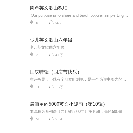
简单英文歌曲教唱
Our purpose is to share and teach popular simple English songs, with a little grammar points. We hope we would be helpful for all of you. 想学习什么歌曲？欢迎在评论区留言哦
8
6652
少儿英文歌曲六年级
少儿英文歌曲六年级
23
4.1万
国庆特辑（国庆节快乐）
在评书界，小魏有个朋友叫刘鹏，是一个为评书努力的小伙子。在2021年国庆期间，他想弄个特辑，便烦劳我给他录个爱国题材的评书小段儿。这种事情，不是特殊情况，小魏一般不会拒绝，也就给其录了一个《鲁迅踢鬼》，等他传完，我再传到我的专辑里。另外，小...
14
1.6万
最简单的5000英文小短句（第10辑）
本课程为系列课（共10辑5000句）第10辑，每辑500句标准语音示范朗读小句子，每句逐词解释并备注恰当知识点及用法。从由最浅显的单词组成的最短的句子开始，逐渐增加单词及句子长度。掌握英语句子的特点， 提升英语听说自信。为了最佳的学习效果，请从第1辑到第10辑依次完整学习。
51
5161