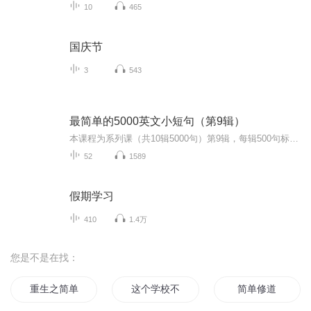
10
465
国庆节
3
543
最简单的5000英文小短句（第9辑）
本课程为系列课（共10辑5000句）第9辑，每辑500句标准语音示范朗读小句子，每句逐词解释并备注恰当知识点及用法。从由最浅显的单词组成的最短的句子开始，逐渐增加单词及句子长度。掌握英语句子的特点， 提升英语听说自信。为了最佳的学习效果，请从第1辑...
52
1589
假期学习
410
1.4万
您是不是在找：
重生之简单生活
这个学校不简单
简单修道