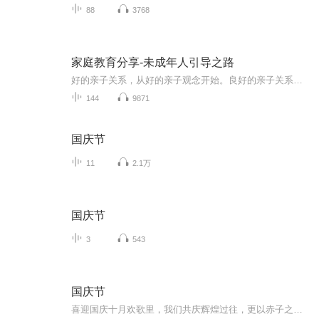
88
3768
家庭教育分享-未成年人引导之路
好的亲子关系，从好的亲子观念开始。良好的亲子关系不仅有利于孩子的成长，也有助于和谐家庭关系的营造。把握孩子的5个成长黄金期，全面系统学习10个基本要诀，抵御80%教养错误；8个情商培养技巧，让孩子学会掌控自己的情绪；多管齐下培养孩子高智商，提升...
144
9871
国庆节
11
2.1万
国庆节
3
543
国庆节
喜迎国庆十月欢歌里，我们共庆辉煌过往，更以赤子之心，向未来书写滚烫的誓言——这盛世，值得我们以热爱相拥。