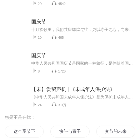
20
4542
国庆节
十月欢歌里，我们共庆辉煌过往，更以赤子之心，向未来书写滚烫的誓言——这盛世，值得我们以热爱相拥。
10
465
国庆节
中华人民共和国国庆节是国家的一种象征，是伴随着国家的出现而出现的。让我们用诗歌朗诵歌颂祖国的繁荣富强，国泰民安。
8
1726
【未】爱留声机 | 《未成年人保护法》
《中华人民共和国未成年人保护法》是为保护未成年人身心健康，保障未成年人合法权益，促进未成年人德智体美劳全面发展，培养有理想、有道德、有文化、有纪律的社会主义建设者和接班人，培养担当民族复兴大任的时代新人，根据宪法，制定的法律。 2020年10月...
24
3.3万
您是不是在找：
这个季节下一场雨
快斗与青子的情人节
变节的未来