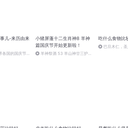
事儿-来历由来
小猪屏蓬十二生肖神8 羊神
吃什么食物比
篇国庆节开始更新啦！
巴旦木仁，圣
与作用
世界各国的国庆节-
羊神祭酒 53 羊山神廿三护祭
事儿
坛 敬天地白泽做祭酒（4）