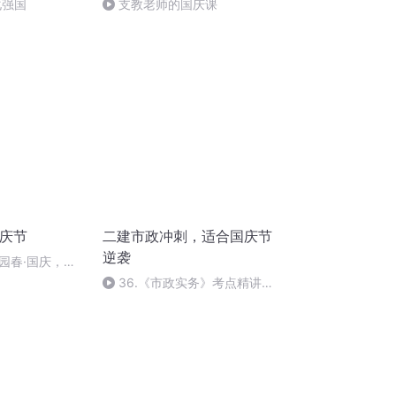
化强国
支教老师的国庆课
国庆节
二建市政冲刺，适合国庆节
逆袭
园春·国庆，朗
36.《市政实务》考点精讲第
36节课_2020926212025