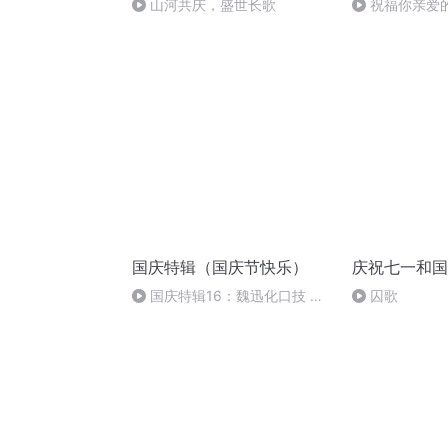
山河共庆，盛世长歌
祝福你亲爱
国庆特辑（国庆节快乐）
庆祝七一和国
国庆特辑16：魏迅化口技 二
囚歌
胡 东方红+一般唱法和原生态