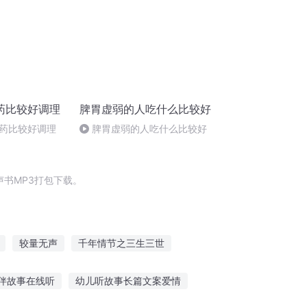
药比较好调理
脾胃虚弱的人吃什么比较好
药比较好调理
脾胃虚弱的人吃什么比较好
书MP3打包下载。
较量无声
千年情节之三生三世
门庆
大庆第一恶
庆阳成长手札
伴故事在线听
幼儿听故事长篇文案爱情