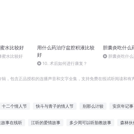
蜜水比较好
用什么药治疗盆腔积液比较
胆囊炎吃什么
好
蜂蜜水比较好
胆囊炎吃什么
10. 术后如何进行康复？
专辑，包含正品授权的连播声音和文字全集，支持免费在线试听阅读和有声
十二个情人节
快斗与青子的情人节
别那么计较
安庆年记事
庆云传奇
穿越之大庆帝国
重庆儿女
玩命的节奏
重生西
柱故事在线听
江听的爱情故事
多少周可以听胎教故事
森林伙
门庆
大庆皇太子