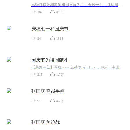
本辑以诗歌和歌颂祖国文章为主，金秋十月，丹桂飘香，在这个充满丰收喜悦的季节里，我们满怀激动和自豪，迎来了中华人民共和国76周年华诞。这不仅是一个庄重的纪念日，更是全体中华儿女共同欢庆的盛大的节日，承载着深厚的民族情感和历史意义.
167
6788
庆祝七一和国庆节
24
1818
国庆节为祖国献礼
【蔡蔡演艺】课程﹣-﹣主持表演，口才，声乐，中国舞，民族舞。独特的小舞台，专业的录音棚，每一位同学都能成为优秀的小明星。独特的教学模式，轻松上课，快乐学习！知名主持人，舞蹈家，高级教师任职授课！江南总校：河沟街42号三楼 18545856430江北分校...
215
1.7万
张国庆|穿越牛熊
91
4.2万
张国庆|舆论战