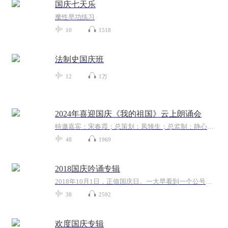
国庆七天乐
魔性早功练习
10
1518
法制史国庆班
12
1万
2024年喜迎国庆《我的祖国》云上朗诵会
特邀嘉宾：宋春霞；总策划：凤雏生；总监制：静心；总导演：化虹；执行总监：莺子；主持人：静心 化虹
48
1969
2018国庆吟诵专辑
2018年10月1日，正值国庆日。一大早看到一个公号文章，正是文天祥的《己卯十月一日至燕越五日罹狴犴有感而赋》。当然，彼十一非当今的十一。不过数字的巧合还是让人感触，今天拿来读一读，体味一番历史英杰的民族情怀，恰也当时。 根据诗题来看，这组诗是写于十月一日至十月五日之间，是文天祥被俘之后所作，这些诗作不仅有凛凛正气，更也能看的到他百端交集的复杂情感。另一首于右任先生的《望大陆》，微信公号有称《望乡》，一句“山之上国之殇”荡气回肠，一并兴起拿来读了一读。仓促间多有瑕疵...
38
2592
欢度国庆专辑