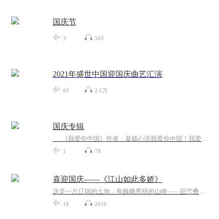
国庆节
3
543
2021年盛世中国迎国庆曲艺汇演
63
2.1万
国庆专辑
《我爱你中国》作者：凝嫣心语我爱你中国！我爱你春天蓬勃的秧苗；我爱你秋日金黄的硕果。我爱你中国！我爱你青松气质，我爱你红梅品格！我爱你家乡的甜蔗好像乳汁滋润着我的心窝。我爱你中国，我要把最美的歌儿献给你，我的母亲我的祖国。我爱你中国，我爱...
1
78
喜迎国庆——《江山如此多娇》
这是一片辽阔的土地，有巍峨秀丽的山峰——层峦叠嶂 ；这是一片广袤的土地，有奔流不息的江河——百折不回 ；这是一片富饶的土地，有波涛澎湃的大海——深邃无垠； 这是一片神奇的土地，千年运河、万里长城 。江山如此多娇，文明如此灿烂！这是我的祖国，瞰祖国大好河山，品中华人文之美！
16
2616