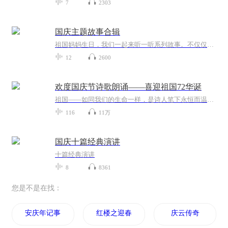
7
2303
国庆主题故事合辑
祖国妈妈生日，我们一起来听一听系列故事。不仅仅有《我的祖国》，还有红军故事，也有关于战争的故事，让大家体会到和平年代的不易。
12
2600
欢度国庆节诗歌朗诵——喜迎祖国72华诞
祖国——如同我们的生命一样，是诗人笔下永恒而温暖的主题。在祖国72周年华诞来临之际，特创建这个诗歌朗诵专辑，诵读经典爱国篇章，和大家一起歌颂祖国，向国庆的献礼！祝愿伟大的祖国繁荣富强，祝愿大家国庆节快乐，度过平安快乐的黄金周假期！
116
11万
国庆十篇经典演讲
十篇经典演讲
8
8361
您是不是在找：
安庆年记事
红楼之迎春花开
庆云传奇