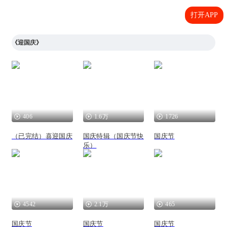
打开APP
《迎国庆》
406
1.6万
1726
（已完结）喜迎国庆
国庆特辑（国庆节快
国庆节
乐）
4542
2.1万
465
国庆节
国庆节
国庆节