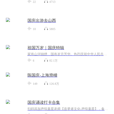
22
4713
国庆出游去山西
10
5805
祖国万岁｜国庆特辑
家有山河锦绣，国有岁月芳华。热烈庆祝中华人民共和国成立73周年！
6
82.1万
陈国庆-上海滑稽
149
126.8万
国庆诵读打卡合集
扫码添加声悦童星老师【造梦者文化-声悦童星】，备注“诵读打卡”报名，已添加好友的，直接发送“诵读打卡”报名，报名成功后进入社群。