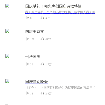
国庆献礼！领先声创国庆诗歌特辑
我们的民族是一个坚韧不拔的民族，历史给予我们的苦难都变成了闪着金光的勋章！我们的国家是一个龙腾虎跃的国家，那条巨龙正以不可阻挡之势崛起于神奇的东方！------------------------------------------------值此祖国70周年华诞之际，领先声创以诗歌向祖国献礼！用我们的声音、用我们的热血、用我们的灵魂诵读经典爱国篇章，歌颂我们的祖国！永远繁荣富强！
8
6076
国庆美诗文
108
4173
刑法国庆
26
1.7万
国庆特别晚会
《原创》：《国庆特别晚会》为展现国庆的喜庆与祖国的深情我将以具体的场景切入从清晨升旗的庄严到街头巷尾的欢庆到历史与当下的交融，用优美的笔触传递对祖国的热爱与自豪！用诗歌和情感美文形式，歌颂祖国的繁荣富强，祝人民幸福安康！
12
2.9万