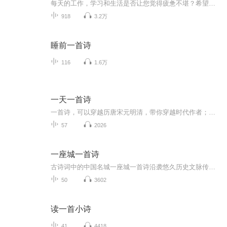
每天的工作，学习和生活是否让您觉得疲惫不堪？希望您在睡前放松一下，听一首小诗，做一个好梦！
918
3.2万
睡前一首诗
116
1.6万
一天一首诗
一首诗，可以穿越历唐宋元明清，带你穿越时代作者；第五使徒熊猫演播；第五使徒熊猫诗集：满江红·写怀 定风波·莫听穿林打叶声……
57
2026
一座城一首诗
古诗词中的中国名城一座城一首诗沿袭悠久历史文脉传承优秀古代诗词为城市点亮新名片
50
3602
读一首小诗
41
4418