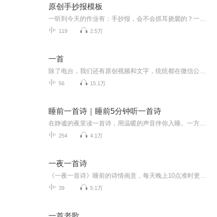
原创手抄报模板
一听到今天的作业有：手抄报，会不会抓耳挠腮的？一起来看看，总有您需要的模板在这里。
119
2.5万
一首
除了电台，我们还有原创视频和文字，统统都在微信公众号“一首”，快来关注吧。
56
15.1万
睡前一首诗｜睡前5分钟听一首诗
在静谧的夜里读一首诗，用温暖的声音伴你入睡。一方面助你睡眠，另一方面陶冶性情，增长知识。因在教坛躬耕数十载，十分喜爱古诗词，所以想用这种方式去更好的传播古典文化知识。每天更新一首，丰富你的人文积淀！
254
4.1万
一夜一首诗
《一夜一首诗》睡前的诗情画意，每天晚上10点准时更新，欢迎订阅哦！
39
5.1万
一首老歌