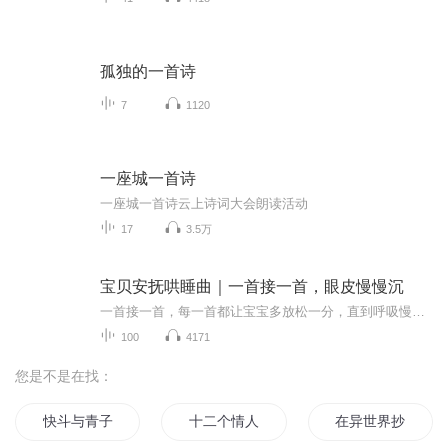
孤独的一首诗
7
1120
一座城一首诗
一座城一首诗云上诗词大会朗读活动
17
3.5万
宝贝安抚哄睡曲｜一首接一首，眼皮慢慢沉
一首接一首，每一首都让宝宝多放松一分，直到呼吸慢慢均匀。
100
4171
您是不是在找：
快斗与青子的情人节
十二个情人节
在异世界抄书的那