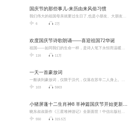
国庆节的那些事儿-来历由来风俗习惯
我们伟大的祖国母亲就要过生日了,也是小朋友、大朋友们最喜欢的“国庆小长假”或说“黄金周”还有说”国庆7天乐”的，说法真是不一而足。那么“国庆节”是怎么来的？自古以来国庆节怎么庆贺？新中国国庆节的来历，以及新中国国庆节的庆贺方式又有哪些呢？ ...
6
2万
欢度国庆节诗歌朗诵——喜迎祖国72华诞
祖国——如同我们的生命一样，是诗人笔下永恒而温暖的主题。在祖国72周年华诞来临之际，特创建这个诗歌朗诵专辑，诵读经典爱国篇章，和大家一起歌颂祖国，向国庆的献礼！祝愿伟大的祖国繁荣富强，祝愿大家国庆节快乐，度过平安快乐的黄金周假期！
116
11万
一天一首豪放词
一般谈到豪放词，仅限于汉代，仅落在苏辛二人身上。在词的领域内，婉约词的天地无限广阔，豪放词的范围则极为狭窄。豪放词它突破了词是艳科的束缚，所表现的领域极为广泛，感慨身世，吊古伤今，社会风貌，山川景物等均可纳入豪放词的表现范围，可谓。无意不可入，无事不可言表现手法不拘常套既可以文入词，也可以诗入词，从艺术风格看，恢宏，沉郁，横放杰出。写豪放词需要有广阔的空间和时间。假如一个词人没有宽阔的襟怀和郁勃不平的气势，没有火热的爱国心肠，也很难写出真正的豪放词
103
5903
小猪屏蓬十二生肖神8 羊神篇国庆节开始更新啦！
晓东叔叔新作《三星堆神游记》全新面世！中信出版社出版！京东当当淘宝均有售！点蓝色字收听——《小猪屏蓬爆笑日记2024》《小猪屏蓬爆笑日记2》《小猪屏蓬爆笑日记1》让你笑得喘不上气！《我进故宫当富翁——小猪屏蓬故宫财商笔记》教你成为大富翁！《小...
550
315.5万