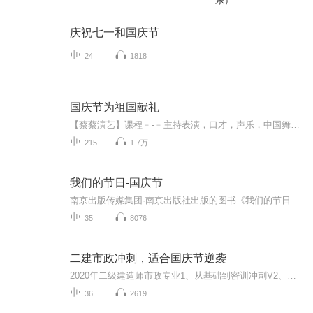
乐）
庆祝七一和国庆节
24
1818
国庆节为祖国献礼
【蔡蔡演艺】课程﹣-﹣主持表演，口才，声乐，中国舞，民族舞。独特的小舞台，专业的录音棚，每一位同学都能成为优秀的小明星。独特的教学模式，轻松上课，快乐学习！知名主持人，舞蹈家，高级教师任职授课！江南总校：河沟街42号三楼 18545856430江北分校...
215
1.7万
我们的节日-国庆节
南京出版传媒集团·南京出版社出版的图书《我们的节日》通过对中国节日文化和节日意义进行深度的挖掘，面向青少年群体构建独具特色的栏目内容，以此丰富春节、元宵节、清明节、端午节、七夕节、中秋节、重阳节等传统节日；六一节、教师节、国庆节等新兴节日的文化内涵和表现形式。促进青少年形成新的节日习俗，提升节日仪式感、认同感。音频作品由金陵朗读者联盟志愿者朗诵，南京音像出版社、金陵图书馆联合制作。
35
8076
二建市政冲刺，适合国庆节逆袭
2020年二级建造师市政专业1、从基础到密训冲刺V2、从精华课程到超压密押V3、0基础同步更新v4、持续更新到2020年考试V5、只要你跟着学让你一次稳拿证V6、渠道超压压题，超压三页纸等独家绝密压题!
36
2619