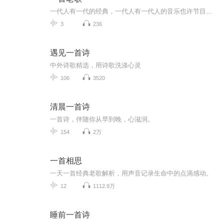
一代人有一代的经典，一代人有一代人的音乐也许节目歌曲会因为某些权限被下架，你也可以通过其他平台找到我或我的节目，感谢！
3
236
遇见一首诗
中外诗歌精选，用诗歌洗涤心灵
106
3520
清晨一首诗
一首诗，伴随你从早到晚，心滋润。
154
2万
一首相思
一天一首经典老歌解析，用声音记录生命中的点滴感动。
12
1112.9万
睡前一首诗