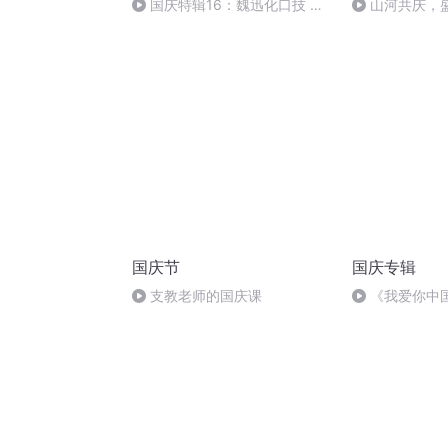
国庆特辑16：魏迅化口技 二
山河共庆，
胡 东方红+一般唱法和原生态
国庆节
国庆专辑
支教老师的国庆课
《我爱你中