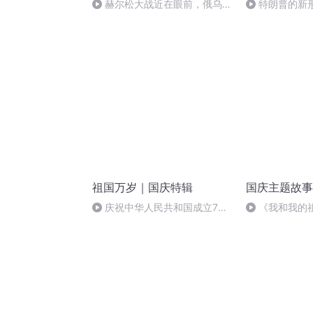
赫尔松大战近在眼前，俄乌冲
特朗普的新
突的关键之战，将会如何发展？
祖国万岁｜国庆特辑
国庆主题故事
庆祝中华人民共和国成立73
《我和我的
周年 天安门广场举行升国旗仪式