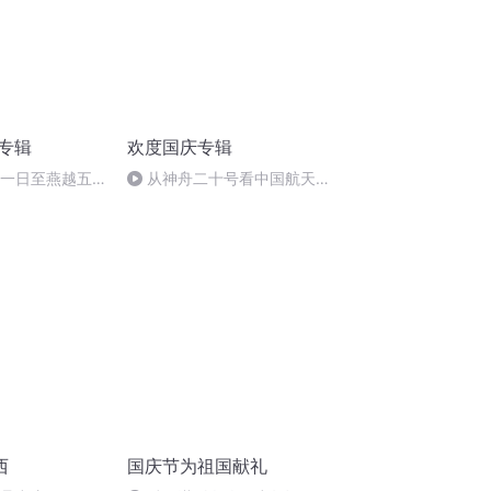
诵专辑
欢度国庆专辑
月一日至燕越五
从神舟二十号看中国航天
赋》组律18首
的“隐形实力”
西
国庆节为祖国献礼