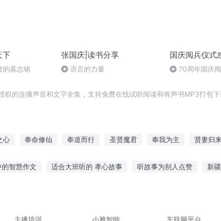
天下
张国庆|读书分享
国庆阅兵仪式
者的墓志铭
语言的力量
70周年国庆
作者：卞雨祺 
授权的连播声音和文字全集，支持免费在线试听阅读和有声书MP3打包下
之心
奉命修仙
奉道而行
圣贤魔君
奉我为主
贤妻归
庆皇太子
奉神重生
庆云传奇
奉天九里
贤者时间
少
中的智慧作文
适合大班听的 孝心故事
听故事为别人点赞
新疆
什么故事好
海外故事免费听app
听老歌都是故事的人吗
听故
人讲故事系列
心动电话故事在线听
主播培训
小雅智能
车联网平台