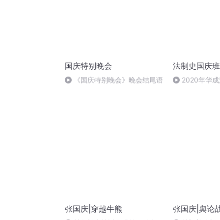
国庆特别晚会
法制史国庆班
《国庆特别晚会》晚会结尾语
2020年华
法制史马志冰 (1
张国庆|穿越牛熊
张国庆|舆论