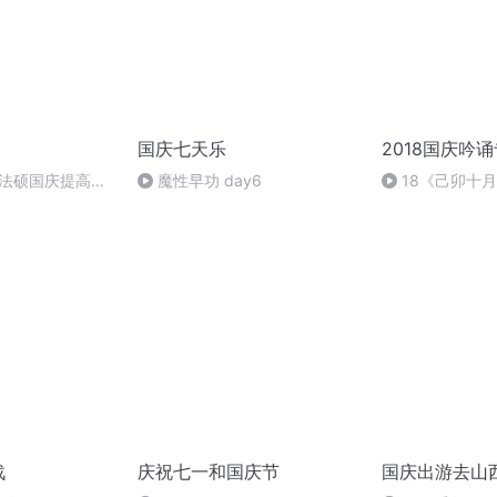
国庆七天乐
2018国庆吟
成法硕国庆提高班
魔性早功 day6
18《己卯十
2)
日罹狴犴有感而
文天祥 自由吟诵
战
庆祝七一和国庆节
国庆出游去山