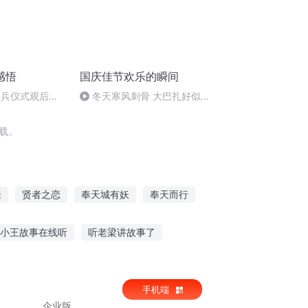
感悟
国庆佳节欢乐的瞬间
阅兵仪式观后感
冬天寒风刺骨 大巴扎好似温
朗读者：卞雨祺
暖的春天
载。
来
贤者之恋
奉天城有妖
奉天而行
女奉上
穿越之大庆帝国
小王故事在线听
听老梁讲故事了
事不出声的软件
徐闻渔夫故事在线听
手机端
企业版