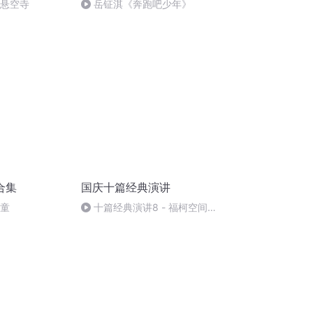
倒悬空寺
岳钲淇《奔跑吧少年》
合集
国庆十篇经典演讲
儿童
十篇经典演讲8 - 福柯空间回
归异托邦演讲