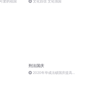
可爱的祖国
文化自信 文化强国
刑法国庆
2020年华成法硕国庆提高班
刑法陈 (26)