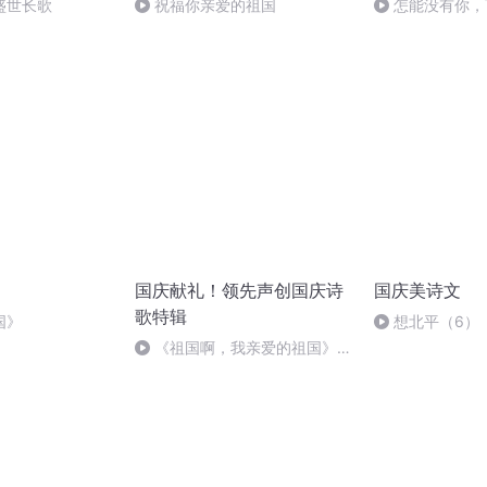
盛世长歌
祝福你亲爱的祖国
怎能没有你，
国庆献礼！领先声创国庆诗
国庆美诗文
歌特辑
国》
想北平（6）
《祖国啊，我亲爱的祖国》温
婉