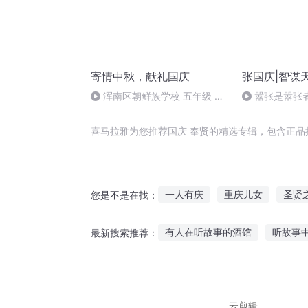
寄情中秋，献礼国庆
张国庆|智谋
浑南区朝鲜族学校 五年级 孙
嚣张是嚣张
多永
喜马拉雅为您推荐国庆 奉贤的精选专辑，包含正品
一人有庆
重庆儿女
圣贤
您是不是在找：
奉你为神
大贤者魔王
大
有人在听故事的酒馆
听故事
最新搜索推荐：
听左左讲恐怖故事
睡觉该听
听糖果大王的故事感悟
听伟
云剪辑