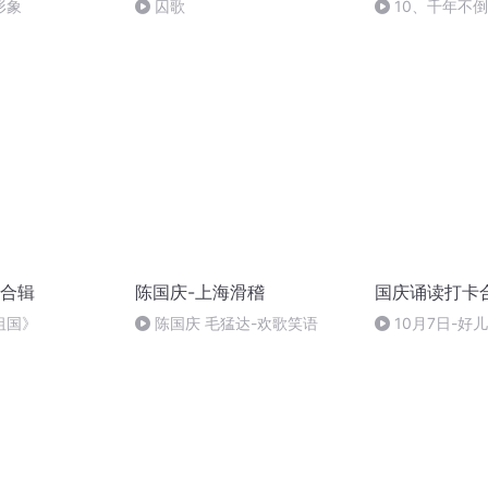
形象
囚歌
10、千年不
合辑
陈国庆-上海滑稽
国庆诵读打卡
祖国》
陈国庆 毛猛达-欢歌笑语
10月7日-好