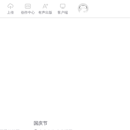
上传
创作中心
有声出版
客户端
国庆节