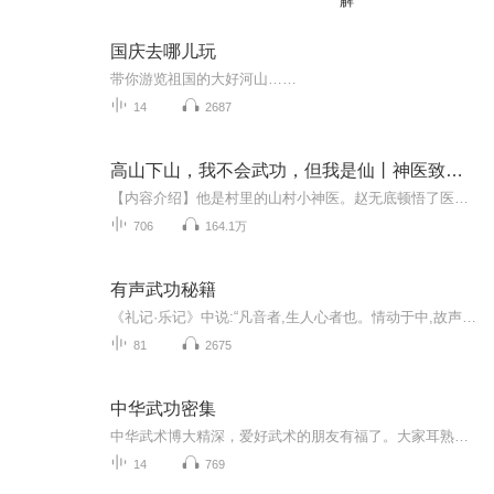
解
国庆去哪儿玩
带你游览祖国的大好河山……
14
2687
高山下山，我不会武功，但我是仙丨神医致富史
【内容介绍】他是村里的山村小神医。赵无底顿悟了医术精髓，从此脱胎换骨，回到现实中，医男治女，手到病除，左右逢源，桃运连连……【作者介绍】天赐鱼，凤凰网书城签约作者。【主播介绍】无言 、三體、源子、 鸿天翔、 姑凉很佛系【购买须知】本作品部分...
706
164.1万
有声武功秘籍
《礼记·乐记》中说:“凡音者,生人心者也。情动于中,故声形于外。声成文，谓之音。”声音是由人的内心生出的,内心的情感活动就表现为声音。声音能够和谐悦耳,充满感情色彩,才能成为“音”,即接近于“乐”。因此,“声”与“音”是不同的,其不同之处在于声能...
81
2675
中华武功密集
中华武术博大精深，爱好武术的朋友有福了。大家耳熟能详的武功秘籍都在这里，快进来听听吧。
14
769