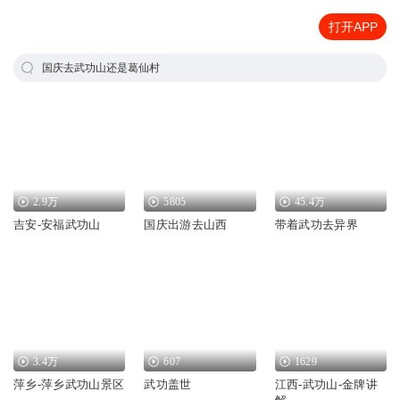
打开APP
国庆去武功山还是葛仙村
2.9万
5805
45.4万
吉安-安福武功山
国庆出游去山西
带着武功去异界
3.4万
607
1629
萍乡-萍乡武功山景区
武功盖世
江西-武功山-金牌讲