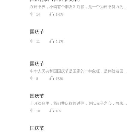
在评书界，小魏有个朋友叫刘鹏，是一个为评书努力的小伙子。在2021年国庆期间，他想弄个特辑，便烦劳我给他录个爱国题材的评书小段儿。这种事情，不是特殊情况，小魏一般不会拒绝，也就给其录了一个《鲁迅踢鬼》，等他传完，我再传到我的专辑里。另外，小...
14
1.6万
国庆节
11
2.1万
国庆节
中华人民共和国国庆节是国家的一种象征，是伴随着国家的出现而出现的。让我们用诗歌朗诵歌颂祖国的繁荣富强，国泰民安。
8
1726
国庆节
十月欢歌里，我们共庆辉煌过往，更以赤子之心，向未来书写滚烫的誓言——这盛世，值得我们以热爱相拥。
10
465
国庆节