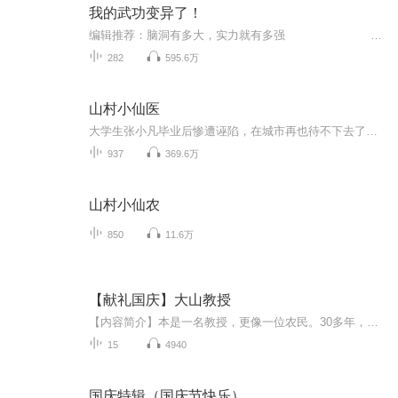
我的武功变异了！
编辑推荐：脑洞有多大，实力就有多强
282
595.6万
山村小仙医
大学生张小凡毕业后惨遭诬陷，在城市再也待不下去了，只可无奈回村光荣上岗，成为了全村唯一的村医。可万万没想到，作为一名妙手回春的神医，全村的姑娘一下就爱上了他，这可太为难了！每天更新三集，与你一起享受听书的快乐。
937
369.6万
山村小仙农
850
11.6万
【献礼国庆】大山教授
【内容简介】本是一名教授，更像一位农民。30多年，双脚踏遍深山，胸膛贴紧大地。 他把真正的论文，写满了原本贫瘠的太行山坡。一名共产党员，一个知识分子，要有效地、深层地服务社会，实现自身价值，仅有梦想和深情，是远远不够的！这，就是我们的国情！...
15
4940
国庆特辑（国庆节快乐）