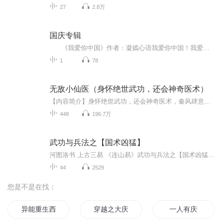
27
2.8万
国庆专辑
《我爱你中国》作者：凝嫣心语我爱你中国！我爱你春天蓬勃的秧苗；我爱你秋日金黄的硕果。我爱你中国！我爱你青松气质，我爱你红梅品格！我爱你家乡的甜蔗好像乳汁滋润着我的心窝。我爱你中国，我要把最美的歌儿献给你，我的母亲我的祖国。我爱你中国，我爱...
1
78
无敌小仙医（身怀绝世武功，还会神奇医术）
【内容简介】身怀绝世武功，还会神奇医术，秦风肆意纵横都市，揽美女无数，登王者巅峰！【作者简介】作者：亚健康患者，爽文小说网专栏作者，人物刻画生动，情节环环相扣，深受读者好评【演播简介】出品：畅读书城演播：晨醒，畅读书城独家演播。省市级电...
448
196.7万
武功与兵法之【国术凶猛】
河图洛书 上古三易 《连山易》武功与兵法之【国术凶猛】实证实修，不表演，只……
44
2529
您是不是在找：
异能重生西门庆
穿越之大庆帝国
一人有庆