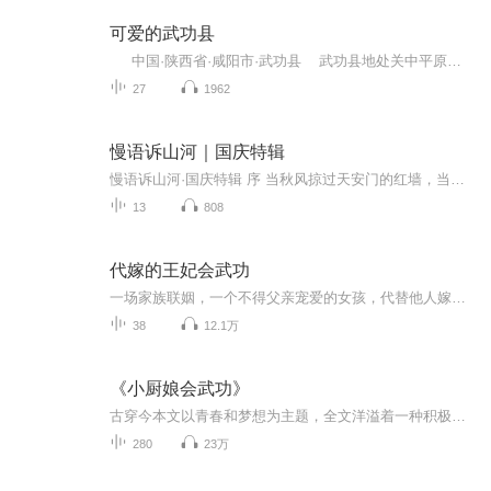
可爱的武功县
中国·陕西省·咸阳市·武功县 武功县地处关中平原腹地，是中华民族农耕文明的发祥地。《国语·晋语》言：“昔少典氏娶于有蟜氏，生黄帝、炎帝。炎帝以姜水成，黄帝以姬水成。成而异德，故黄帝为姬，炎帝为姜。”姬水就是今武功境内的漆水河。后稷在今武功镇郑家坡建立中国历史上第一个邦国“有邰国”，成为周民族的先祖。周武王姬发灭殷商建西周，以公、侯、伯、子、男五等爵位分封亲属和功臣，让其建立诸侯国，并封山、封水、封神。感泰伯禅让之恩，随将秦岭主峰最高峰命名为“太白（泰伯）”山；纪念其文治武功，将太白山次峰命名为“武功山”，将石头河命名为“武功水”。自周代以来，历朝历代将武功归属于长安都城的京畿之地。
27
1962
慢语诉山河｜国庆特辑
慢语诉山河·国庆特辑 序 当秋风掠过天安门的红墙，当桂香漫过万里长江的碧波，我总愿慢下脚步，以声为笔，轻轻描摹这山河的模样。 不必追赶喧嚣的潮，也无需堆砌华丽的词——这一辑里，每一段朗诵都是心底的低语：是对着塞北草原的星子说“国泰”，是向着...
13
808
代嫁的王妃会武功
一场家族联姻，一个不得父亲宠爱的女孩，代替他人嫁到王府，成亲后发现自己爱上了这个王爷！ 风流倜傥的王爷，娶了一个不受宠的庶女，一开始很是厌弃，不过相处下来，自己的这个王妃却总是给他带来惊喜…………
38
12.1万
《小厨娘会武功》
古穿今本文以青春和梦想为主题，全文洋溢着一种积极向上的生活态度。文笔轻松流畅，情节贴近生活，却又生动感人，人物设定各具特色，形象丰满鲜明。全文无虐点，处处是温情。第一次录小说前面录的声音会很小后面慢慢就好啦
280
23万