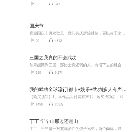
3
543
国庆节
喜迎国庆十月欢歌里，我们共庆辉煌过往，更以赤子之心，向未来书写滚烫的誓言——这盛世，值得我们以热爱相拥。
20
4542
三国之我真的不会武功
如果能回到三国，那比士兵还弱的人，有活下去的机会吗？ 答案是：有！ 赵政一个戏剧学院大学生，意外穿越到三国成了一个弱鸡！ 在这个战乱年代，一个弱鸡怎么生存？ 幸好，穿越大礼包出现了，自己莫名被公孙瓒吹捧为天下第一剑仙！ 艾玛，...
180
6.2万
我的武功全球流行|都市+娱乐+武功|多人有声剧|热血
【购买须知】1、本作品为付费有声书，购买成功后，即可收听。2、版权归原作者所有，严禁翻录成任何形式，严禁在任何第三方平台传播，违者将追究其法律责任。3、如在充值／购买环节遇到问题，您可通过页面右上方按钮，将页面分享至微信内使用微信支付完成购...
1458
255万
丁丁当当·山那边还是山
丁丁、当当是一对充满灵性的傻子兄弟，两个肉体，好似一个灵魂。他们生活在一个常人无法理解的世界里。偶然的机会，他们跨入社会，和世俗世界发生这样那样的碰撞，演绎出或温馨或冷冽的故事。丁丁、当当不像造物主失手产出的“劣质品”，反而像是一对天使，用一种永远也不会被社会化过程”污染的天真、单纯和善良，反衬着人类各种灵魂的底色.........