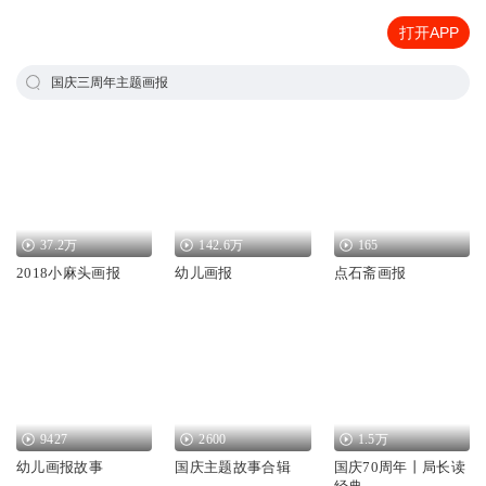
打开APP
国庆三周年主题画报
37.2万
142.6万
165
2018小麻头画报
幼儿画报
点石斋画报
9427
2600
1.5万
幼儿画报故事
国庆主题故事合辑
国庆70周年丨局长读