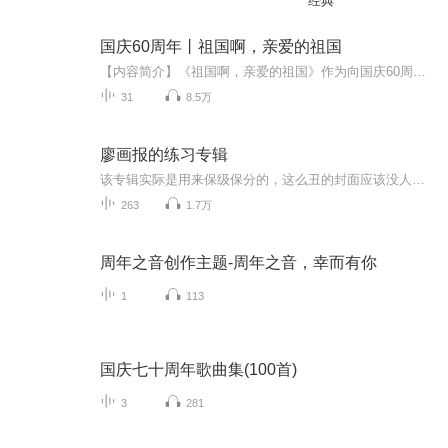
经典
国庆60周年丨祖国啊，亲爱的祖国
【内容简介】《祖国啊，亲爱的祖国》作为向国庆60周年献礼的重点出版物，由当代著名诗人、河北省作家协会副主席、《诗选刊》杂志主编郁葱担任主编；由中央人民广播电台著名播音指导方明、雅坤和著名朗诵艺术家瞿弦和、张筠英联袂朗诵，倾情演绎。祖国，如...
31
8.5万
廖画报的练习专辑
该专辑实际是用来保级保分的，这么丑的封面应该没人会点进来吧，还是请大家敬而远之吧！
263
1.7万
周年之音创作主题-周年之音，幸而有你
1
113
国庆七十周年歌曲集(100首)
3
281