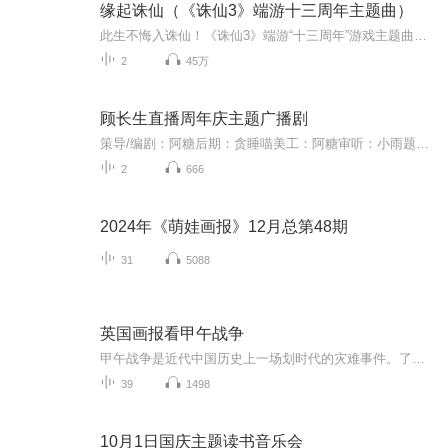
缘起诛仙（《诛仙3》端游十三周年主题曲）
此生不悔入诛仙！《诛仙3》端游“十三周年”游戏主题曲《缘起诛仙》，由音乐制作人吴梦奇作曲，刘默君作词，胡夏倾情演唱。情憾九天的情思，刻骨铭心的别离，胡夏用温润的嗓音，带你回到初见诛仙的那一刹那。情憾九天的情思，刻骨铭心的别离，胡夏用温润的...
2
45万
顾长生直播周年庆主题广播剧
策导/编剧：阿糖后期：贪睡喵美工：阿糖审听：小雨题字：贪睡喵出品：喵糖工作室
2
666
2024年《萌娃画报》12月总第48期
31
5088
英国画报看甲午战争
甲午战争是近代中国历史上一场划时代的灾难事件。了解、研究甲午战争史有三个主要视角，即交战的中日视角，第三个是站在旁观者立场上的其他国家视角，尤其以英国为代表的西方列强视角。把握住这三个视角，进行对比分析和思考，才能更全面、更客观地看清这...
39
1498
10月1日国庆主题读书音乐会