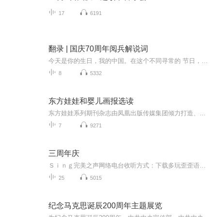
17
6191
翻录 | 国庆70周年阅兵解说词
今天是你的生日，我的中国。在这个不同寻常的 节日，相信每一位中华儿女都会从心底里说一句，我爱 你，中国。 70年风雨兼程，天安门广场上的红飘带寓意红色基因连接历史，现实与未来。今关的夭安门广场是世界曬目的中矗，今天的中国正前所未有的靠近世界舞台中心。长安街上，人民军队精神抖擞，这支袋穿草鞋，拿梭鑼走上征途的队伍，现在已经拥有7自己的航 母和斩一代隐身战机，正阔步迈向世界一流军队。此时 此刻，4名上将，2名中将，100多名少将，近15000名 官兵列队完毕．等待接受统帅的检阅．接受祖国和人民 的检阅。
8
5332
东方娃娃和婴儿画报选读
东方娃娃系列期刊杂志由凤凰出版传媒集团倾力打造、江苏少年儿童出版社和南京师范大学出版社联合创办。每个月收到自己的杂志是一件让小朋友期待和兴奋的事。东方娃娃推荐给孩子的绘本故事美好、温暖。搂着宝宝给他讲这些故事是幸福的。...
7
9271
三周年庆
Ｓｉｎｇ完美之声网络电台收听方式：下载多玩歪歪语音软件，安装注册后进入频道419183完美之声直播大厅。完美之声创立于2012年2月6日，是大学生自主创办的同志情感生活音乐台，关注大学生同志的情感故事，音乐分享和生活点滴。在动听的旋律中，卸下一天的...
25
5015
纪念马克思诞辰200周年主题展览