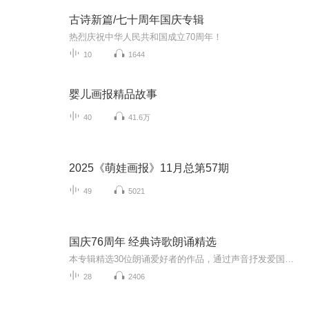
古诗新篇/七十周年国庆专辑
热烈庆祝中华人民共和国成立70周年！
10
1644
婴儿画报精品故事
40
41.6万
2025《萌娃画报》11月总第57期
49
5021
国庆76周年 经典诗歌朗诵精选
本专辑精选30位朗诵爱好者的作品，通过声音抒发爱国之情
28
2406