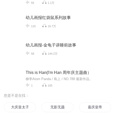
55
1.1万
幼儿画报红袋鼠系列故事
115
16.7万
幼儿画报-金龟子讲睡前故事
58
144.2万
This is Han(I'm Han 周年庆主题曲）
柳李Atom Panda / 島上 / NO.788 最新作品。
1
165
您是不是在找：
大庆皇太子
无影无题
嘉庆皇帝