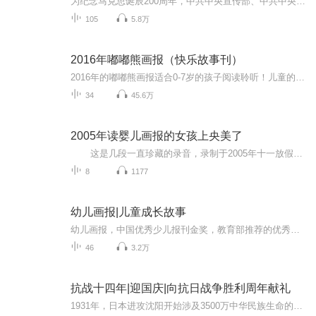
为纪念马克思诞辰200周年，中共中央宣传部、中共中央党史和文献研究院、中国文学艺术界联合会共同举办本次展览。我们希望，本展览有助于广大干部群众进一步了解马克思的革命实践、理论贡献和精神境界，了解马克思主义在中国传播、运用和丰富发展的光辉历程...
105
5.8万
2016年嘟嘟熊画报（快乐故事刊）
2016年的嘟嘟熊画报适合0-7岁的孩子阅读聆听！儿童的视角，童稚的语言，丰富的想象，浓郁的趣味，让小朋友们欲罢不能呢！
34
45.6万
2005年读婴儿画报的女孩上央美了
这是几段一直珍藏的录音，录制于2005年十一放假期间。当时的女儿才刚刚三岁半。平时就喜欢给她讲故事，婴儿（幼儿）画报也是每期都买。不知道什么时候她就学会自己读了。当时刚买了MP3播放器，可以录音，于是在玩耍间就录下了这几段宝贵的资料。拿出来只为给宝爸宝妈们听听，其实对孩子的陪伴是最好的启蒙教育的！ 现在的女儿学习成绩优异，各方面发展比较满意，最重要的是跟自己妈妈的关系非常融洽。 我不是教育专家，但我是自己孩子的最好的老师！ 没有相同的叶子，...
8
1177
幼儿画报|儿童成长故事
幼儿画报，中国优秀少儿报刊金奖，教育部推荐的优秀幼儿读物。红袋鼠美食屋故事、红袋鼠安全故事，红袋鼠汽车故事，红袋鼠工程队故事、红袋鼠智慧故事，红袋鼠微型主题公园故事、小动物趣事、动物日记。主人公：红袋鼠、火帽子、跳跳蛙、叮当狗、草莓兔、呼噜猪……
46
3.2万
抗战十四年|迎国庆|向抗日战争胜利周年献礼
1931年，日本进攻沈阳开始涉及3500万中华民族生命的血泪史根据在日本搜集到的四百多张日方照片和地图为线索通过对这些照片中的历史信息进行中日史料对照分析和考证揭示了东北正规军、东北抗日义勇军和东北抗日联军在东北地区艰苦不屈的抵抗经过中国人民用...