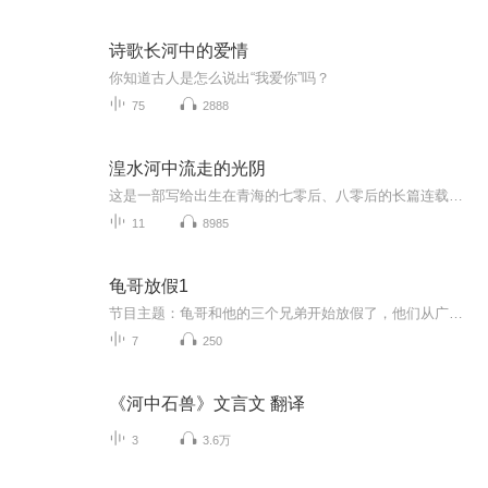
诗歌长河中的爱情
你知道古人是怎么说出“我爱你”吗？
75
2888
湟水河中流走的光阴
这是一部写给出生在青海的七零后、八零后的长篇连载小说。用朴素的文字，记录一代人的童年往事。庄子曰：朴素而天下莫能与之争美。希望这种朴素的文风，以及文中每一段用青海方言（乐都话）演泽的对话，能够让你找到一些快乐的回忆。主播也是作者本人，系青海省作家协会成员。感谢关注。
11
8985
龟哥放假1
节目主题：龟哥和他的三个兄弟开始放假了，他们从广州回来之后正式开始了寒假生活，他们有很多作业，每天都挺充实。拉布布和企鹅也很喜欢放假，因为有大量时间可以和跟龟哥一起玩。
7
250
《河中石兽》文言文 翻译
3
3.6万