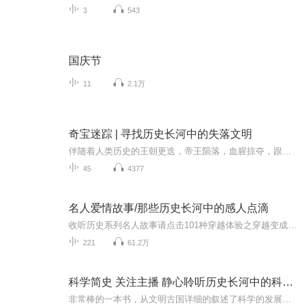
3
543
国庆节
11
2.1万
奇宝迷踪 | 寻找历史长河中的失落文明
伴随着人类历史的王朝更迭，帝王陨落，血腥掠夺，跟随文明消失的还有无尽的宝藏，宝藏代表着巨大的私人财富也代表着一个强盛王朝的底蕴，承载着历史上最厚重烙印。随着现代科技的日益进步，遥感技术的发展和古籍的不断解密，地球的秘密越来越少，很多一度...
45
4377
名人爱情故事/那些历史长河中的感人点滴
收听历史系列名人故事请点击101种穿越体验之穿越变成鼠 千年文坛，我们最不缺的就是爱情诗，但最美的爱情该是什么样子呢？在诗魔白居易眼里，爱情该是“在天愿作比翼鸟，在地愿为连理枝”式的生死相依；在李商隐眼里，爱情该是“春蚕到死丝方尽，蜡炬成灰...
221
61.2万
科学简史 关注主播 静心聆听历史长河中的科学发展
非常棒的一本书，从文明古国详细的叙述了科学的发展史。