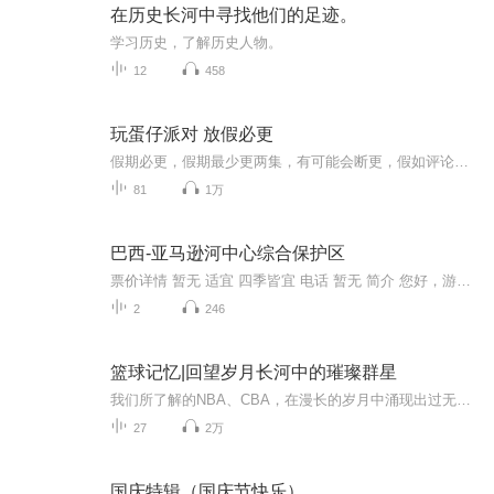
在历史长河中寻找他们的足迹。
学习历史，了解历史人物。
12
458
玩蛋仔派对 放假必更
假期必更，假期最少更两集，有可能会断更，假如评论多，月票多，听的多的话，最多一天更四集，更的必须得是假期，不过有没有好心人来给个好评？三星也行，现在我23的订阅量，一个评论都没有
81
1万
巴西-亚马逊河中心综合保护区
票价详情 暂无 适宜 四季皆宜 电话 暂无 简介 您好，游客朋友，欢迎您来到亚马逊河中心综合保护区！ 亚马逊河中心综合保护区占地超过600万公顷，是亚马逊盆地中最大的保护区，同时也是地球上生物多样性最完整的地区之一。保护区内不仅有平坦耕地生态系统、...
2
246
篮球记忆|回望岁月长河中的璀璨群星
我们所了解的NBA、CBA，在漫长的岁月中涌现出过无数惊才绝艳，天资过人的球星，有的辉煌常在，而更多的，却是如同流星般璀璨的划过，留下属于他的浓墨重彩的一笔。而本栏目就是带着大家一起回到当时，重新认识、铭记这些精彩的故事和耀眼的人们...
27
2万
国庆特辑（国庆节快乐）