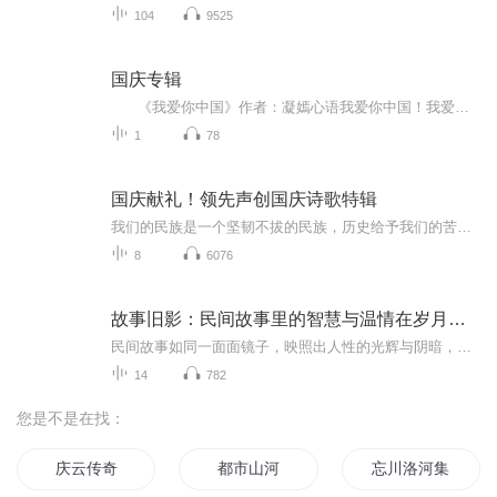
104
9525
国庆专辑
《我爱你中国》作者：凝嫣心语我爱你中国！我爱你春天蓬勃的秧苗；我爱你秋日金黄的硕果。我爱你中国！我爱你青松气质，我爱你红梅品格！我爱你家乡的甜蔗好像乳汁滋润着我的心窝。我爱你中国，我要把最美的歌儿献给你，我的母亲我的祖国。我爱你中国，我爱...
1
78
国庆献礼！领先声创国庆诗歌特辑
我们的民族是一个坚韧不拔的民族，历史给予我们的苦难都变成了闪着金光的勋章！我们的国家是一个龙腾虎跃的国家，那条巨龙正以不可阻挡之势崛起于神奇的东方！------------------------------------------------值此祖国70周年华诞之际，领先声创以诗歌向祖国献礼！用我们的声音、用我们的热血、用我们的灵魂诵读经典爱国篇章，歌颂我们的祖国！永远繁荣富强！
8
6076
故事旧影：民间故事里的智慧与温情在岁月的长河中
民间故事如同一面面镜子，映照出人性的光辉与阴暗，也为我们提供了一条通往过去、理解先辈的桥梁。在这些故事中，我们不仅能领略到古人的智慧与勇气，还能感受到人与人之间最质朴、最真挚的情感。它们是文化的瑰宝，是精神的家园，让我们在忙碌的生活中停...
14
782
您是不是在找：
庆云传奇
都市山河
忘川洛河集