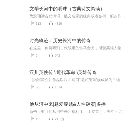
文学长河中的明珠（古典诗文阅读）
为您诵读古代诗词、散文名家的经典或者独树一帜的作品等。让您感受中国古典文学之美，体味那个遥远的年代和空间里，不一样的生活和一样的优雅……
113
4519
时光轨迹：历史长河中的传奇
在这里，你将听到古代战场的铁马金戈，感受英雄人物的悲欢离合；你将领略到伟大文明的璀璨光辉，体会那些被岁月遗忘的传奇时刻。我们运用生动的叙述和丰富的音效，将历史场景再现于耳畔，让你仿佛穿越时空，身临其境地体验那些震撼人心的历史瞬间。
6
342
汉川英侠传 \ 近代革命 \英雄传奇
【内容简介】作品以汉川马口“梁兴茂”家族成员为主线，全景式地透视了波澜壮阔的大革命时代背景，以详实的史料再现了近代革命的场景，反映了广大人民群众的利益与呼声，以艺术手法纪实的笔法真实地反映了这一时期的社会生活。并紧紧抓住了中华魂，通过塑...
66
1574
他从河中来|悬爱穿越&人性谜案|多播
新书上架《他从河中来》福利 1、 上架首月，关注＋订阅+五星好评（20字及以上）截图发送至第1集评论区，并私信静苡，加入粉丝群，领取红包呦!2、 上架首月，收听本书满200小时，截图发第1集评论区，可获得5元红包3、 上架首月，播放量每增加30万，粉丝群内...
151
21.1万