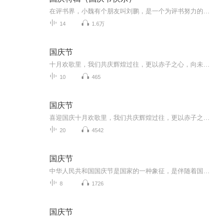
在评书界，小魏有个朋友叫刘鹏，是一个为评书努力的小伙子。在2021年国庆期间，他想弄个特辑，便烦劳我给他录个爱国题材的评书小段儿。这种事情，不是特殊情况，小魏一般不会拒绝，也就给其录了一个《鲁迅踢鬼》，等他传完，我再传到我的专辑里。另外，小...
14
1.6万
国庆节
十月欢歌里，我们共庆辉煌过往，更以赤子之心，向未来书写滚烫的誓言——这盛世，值得我们以热爱相拥。
10
465
国庆节
喜迎国庆十月欢歌里，我们共庆辉煌过往，更以赤子之心，向未来书写滚烫的誓言——这盛世，值得我们以热爱相拥。
20
4542
国庆节
中华人民共和国国庆节是国家的一种象征，是伴随着国家的出现而出现的。让我们用诗歌朗诵歌颂祖国的繁荣富强，国泰民安。
8
1726
国庆节