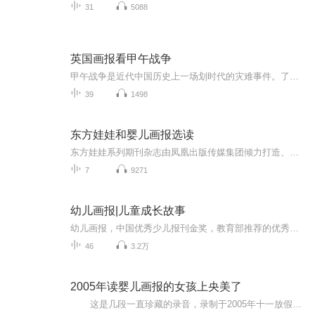
31
5088
英国画报看甲午战争
甲午战争是近代中国历史上一场划时代的灾难事件。了解、研究甲午战争史有三个主要视角，即交战的中日视角，第三个是站在旁观者立场上的其他国家视角，尤其以英国为代表的西方列强视角。把握住这三个视角，进行对比分析和思考，才能更全面、更客观地看清这...
39
1498
东方娃娃和婴儿画报选读
东方娃娃系列期刊杂志由凤凰出版传媒集团倾力打造、江苏少年儿童出版社和南京师范大学出版社联合创办。每个月收到自己的杂志是一件让小朋友期待和兴奋的事。东方娃娃推荐给孩子的绘本故事美好、温暖。搂着宝宝给他讲这些故事是幸福的。...
7
9271
幼儿画报|儿童成长故事
幼儿画报，中国优秀少儿报刊金奖，教育部推荐的优秀幼儿读物。红袋鼠美食屋故事、红袋鼠安全故事，红袋鼠汽车故事，红袋鼠工程队故事、红袋鼠智慧故事，红袋鼠微型主题公园故事、小动物趣事、动物日记。主人公：红袋鼠、火帽子、跳跳蛙、叮当狗、草莓兔、呼噜猪……
46
3.2万
2005年读婴儿画报的女孩上央美了
这是几段一直珍藏的录音，录制于2005年十一放假期间。当时的女儿才刚刚三岁半。平时就喜欢给她讲故事，婴儿（幼儿）画报也是每期都买。不知道什么时候她就学会自己读了。当时刚买了MP3播放器，可以录音，于是在玩耍间就录下了这几段宝贵的资料。拿出来只为给宝爸宝妈们听听，其实对孩子的陪伴是最好的启蒙教育的！ 现在的女儿学习成绩优异，各方面发展比较满意，最重要的是跟自己妈妈的关系非常融洽。 我不是教育专家，但我是自己孩子的最好的老师！ 没有相同的叶子，...