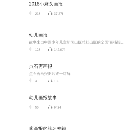
2018小麻头画报
218
37.2万
幼儿画报
故事来自中国少年儿童新闻出版总社出版的全国“百强报刊”《幼儿画报》。故事主人公有红袋鼠、火帽子、跳跳蛙等，组成了红袋鼠系列故事，深受小朋友们喜欢。
128
142.6万
点石斋画报
点石斋画报图片逐一讲解
4
165
幼儿画报故事
55
9424
廖画报的练习专辑