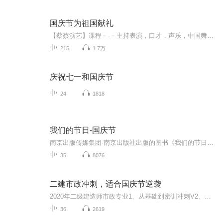
国庆节为祖国献礼
【蔡蔡演艺】课程﹣-﹣主持表演，口才，声乐，中国舞，民族舞。独特的小舞台，专业的录音棚，每一位同学都能成为优秀的小明星。独特的教学模式，轻松上课，快乐学习！知名主持人，舞蹈家，高级教师任职授课！江南总校：河沟街42号三楼 18545856430江北分校...
215
1.7万
庆祝七一和国庆节
24
1818
我们的节日-国庆节
南京出版传媒集团·南京出版社出版的图书《我们的节日》通过对中国节日文化和节日意义进行深度的挖掘，面向青少年群体构建独具特色的栏目内容，以此丰富春节、元宵节、清明节、端午节、七夕节、中秋节、重阳节等传统节日；六一节、教师节、国庆节等新兴节日的文化内涵和表现形式。促进青少年形成新的节日习俗，提升节日仪式感、认同感。音频作品由金陵朗读者联盟志愿者朗诵，南京音像出版社、金陵图书馆联合制作。
35
8076
二建市政冲刺，适合国庆节逆袭
2020年二级建造师市政专业1、从基础到密训冲刺V2、从精华课程到超压密押V3、0基础同步更新v4、持续更新到2020年考试V5、只要你跟着学让你一次稳拿证V6、渠道超压压题，超压三页纸等独家绝密压题!
36
2619