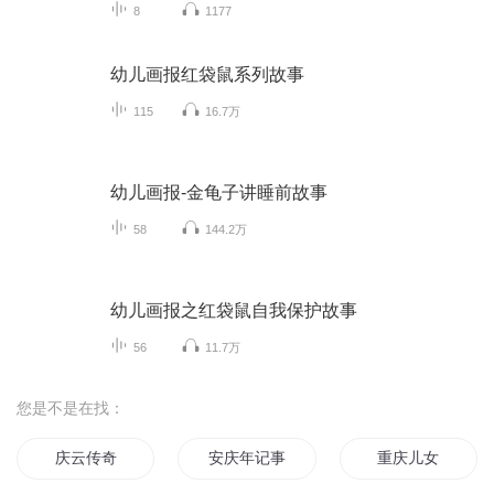
8
1177
幼儿画报红袋鼠系列故事
115
16.7万
幼儿画报-金龟子讲睡前故事
58
144.2万
幼儿画报之红袋鼠自我保护故事
56
11.7万
您是不是在找：
庆云传奇
安庆年记事
重庆儿女