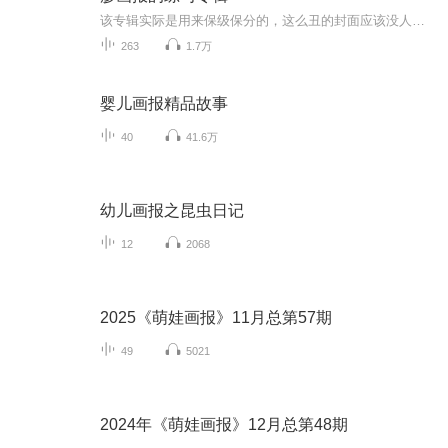
该专辑实际是用来保级保分的，这么丑的封面应该没人会点进来吧，还是请大家敬而远之吧！
263
1.7万
婴儿画报精品故事
40
41.6万
幼儿画报之昆虫日记
12
2068
2025《萌娃画报》11月总第57期
49
5021
2024年《萌娃画报》12月总第48期