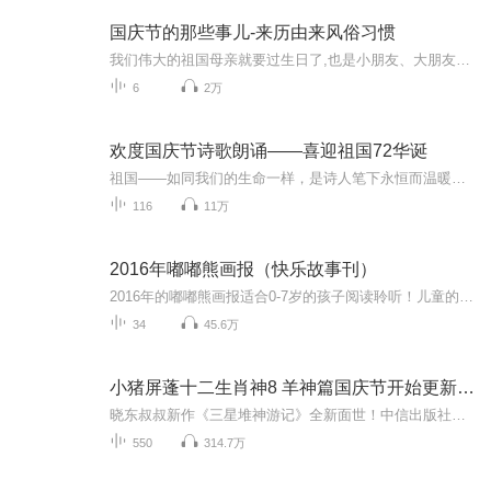
国庆节的那些事儿-来历由来风俗习惯
我们伟大的祖国母亲就要过生日了,也是小朋友、大朋友们最喜欢的“国庆小长假”或说“黄金周”还有说”国庆7天乐”的，说法真是不一而足。那么“国庆节”是怎么来的？自古以来国庆节怎么庆贺？新中国国庆节的来历，以及新中国国庆节的庆贺方式又有哪些呢？ ...
6
2万
欢度国庆节诗歌朗诵——喜迎祖国72华诞
祖国——如同我们的生命一样，是诗人笔下永恒而温暖的主题。在祖国72周年华诞来临之际，特创建这个诗歌朗诵专辑，诵读经典爱国篇章，和大家一起歌颂祖国，向国庆的献礼！祝愿伟大的祖国繁荣富强，祝愿大家国庆节快乐，度过平安快乐的黄金周假期！
116
11万
2016年嘟嘟熊画报（快乐故事刊）
2016年的嘟嘟熊画报适合0-7岁的孩子阅读聆听！儿童的视角，童稚的语言，丰富的想象，浓郁的趣味，让小朋友们欲罢不能呢！
34
45.6万
小猪屏蓬十二生肖神8 羊神篇国庆节开始更新啦！
晓东叔叔新作《三星堆神游记》全新面世！中信出版社出版！京东当当淘宝均有售！点蓝色字收听——《小猪屏蓬爆笑日记2024》《小猪屏蓬爆笑日记2》《小猪屏蓬爆笑日记1》让你笑得喘不上气！《我进故宫当富翁——小猪屏蓬故宫财商笔记》教你成为大富翁！《小...
550
314.7万