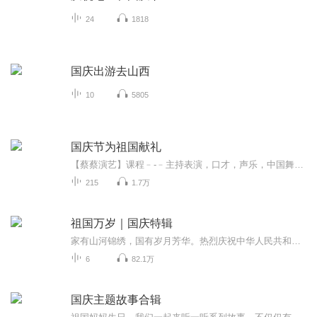
24
1818
国庆出游去山西
10
5805
国庆节为祖国献礼
【蔡蔡演艺】课程﹣-﹣主持表演，口才，声乐，中国舞，民族舞。独特的小舞台，专业的录音棚，每一位同学都能成为优秀的小明星。独特的教学模式，轻松上课，快乐学习！知名主持人，舞蹈家，高级教师任职授课！江南总校：河沟街42号三楼 18545856430江北分校...
215
1.7万
祖国万岁｜国庆特辑
家有山河锦绣，国有岁月芳华。热烈庆祝中华人民共和国成立73周年！
6
82.1万
国庆主题故事合辑