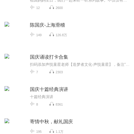
祖国妈妈生日，我们一起来听一听系列故事。不仅仅有《我的祖国》，还有红军故事，也有关于战争的故事，让大家体会到和平年代的不易。
12
2600
陈国庆-上海滑稽
149
126.8万
国庆诵读打卡合集
扫码添加声悦童星老师【造梦者文化-声悦童星】，备注“诵读打卡”报名，已添加好友的，直接发送“诵读打卡”报名，报名成功后进入社群。
7
2303
国庆十篇经典演讲
十篇经典演讲
8
8361
寄情中秋，献礼国庆
195
1.1万