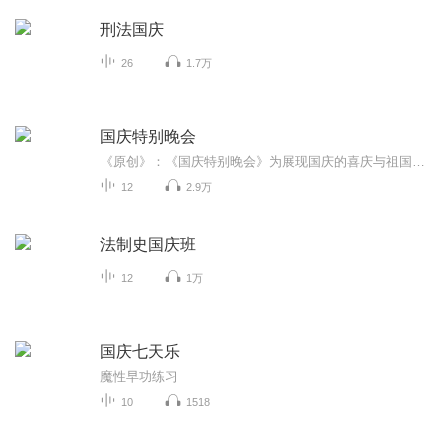
刑法国庆
26
1.7万
国庆特别晚会
《原创》：《国庆特别晚会》为展现国庆的喜庆与祖国的深情我将以具体的场景切入从清晨升旗的庄严到街头巷尾的欢庆到历史与当下的交融，用优美的笔触传递对祖国的热爱与自豪！用诗歌和情感美文形式，歌颂祖国的繁荣富强，祝人民幸福安康！
12
2.9万
法制史国庆班
12
1万
国庆七天乐
魔性早功练习
10
1518