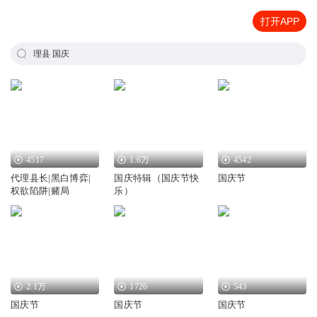
打开APP
理县 国庆
4517
1.6万
4542
代理县长|黑白博弈|
国庆特辑（国庆节快
国庆节
权欲陷阱|赌局
乐）
2.1万
1726
543
国庆节
国庆节
国庆节