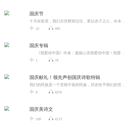
国庆节
十月欢歌里，我们共庆辉煌过往，更以赤子之心，向未来书写滚烫的誓言——这盛世，值得我们以热爱相拥。
10
465
国庆专辑
《我爱你中国》作者：凝嫣心语我爱你中国！我爱你春天蓬勃的秧苗；我爱你秋日金黄的硕果。我爱你中国！我爱你青松气质，我爱你红梅品格！我爱你家乡的甜蔗好像乳汁滋润着我的心窝。我爱你中国，我要把最美的歌儿献给你，我的母亲我的祖国。我爱你中国，我爱...
1
78
国庆献礼！领先声创国庆诗歌特辑
我们的民族是一个坚韧不拔的民族，历史给予我们的苦难都变成了闪着金光的勋章！我们的国家是一个龙腾虎跃的国家，那条巨龙正以不可阻挡之势崛起于神奇的东方！------------------------------------------------值此祖国70周年华诞之际，领先声创以诗歌向祖国献礼！用我们的声音、用我们的热血、用我们的灵魂诵读经典爱国篇章，歌颂我们的祖国！永远繁荣富强！
8
6076
国庆美诗文
108
4173