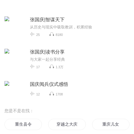
张国庆|智谋天下
从历史与现实中吸取教训，积累经验
25
8180
张国庆|读书分享
与大家一起分享经典
17
1.3万
国庆阅兵仪式感悟
12
1708
您是不是在找：
重生县令
穿越之大庆帝国
重庆儿女