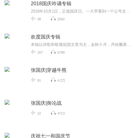
2018国庆吟诵专辑
2018年10月1日，正值国庆日。一大早看到一个公号文章，正是文天祥的《己卯十月一日至燕越五日罹狴犴有感而赋》。当然，彼十一非当今的十一。不过数字的巧合还是让人感触，今天拿来读一读，体味一番历史英杰的民族情怀，恰也当时。 根据诗题来看，这组诗是写于十月一日至十月五日之间，是文天祥被俘之后所作，这些诗作不仅有凛凛正气，更也能看的到他百端交集的复杂情感。另一首于右任先生的《望大陆》，微信公号有称《望乡》，一句“山之上国之殇”荡气回肠，一并兴起拿来读了一读。仓促间多有瑕疵...
38
2592
欢度国庆专辑
本辑以诗歌和歌颂祖国文章为主，金秋十月，丹桂飘香，在这个充满丰收喜悦的季节里，我们满怀激动和自豪，迎来了中华人民共和国76周年华诞。这不仅是一个庄重的纪念日，更是全体中华儿女共同欢庆的盛大的节日，承载着深厚的民族情感和历史意义.
167
6788
张国庆|穿越牛熊
91
4.2万
张国庆|舆论战
22
4713
庆祝七一和国庆节