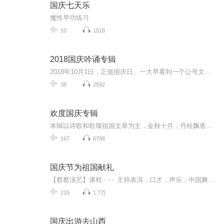
国庆七天乐
魔性早功练习
10
1518
2018国庆吟诵专辑
2018年10月1日，正值国庆日。一大早看到一个公号文章，正是文天祥的《己卯十月一日至燕越五日罹狴犴有感而赋》。当然，彼十一非当今的十一。不过数字的巧合还是让人感触，今天拿来读一读，体味一番历史英杰的民族情怀，恰也当时。 根据诗题来看，这组诗是写于十月一日至十月五日之间，是文天祥被俘之后所作，这些诗作不仅有凛凛正气，更也能看的到他百端交集的复杂情感。另一首于右任先生的《望大陆》，微信公号有称《望乡》，一句“山之上国之殇”荡气回肠，一并兴起拿来读了一读。仓促间多有瑕疵...
38
2592
欢度国庆专辑
本辑以诗歌和歌颂祖国文章为主，金秋十月，丹桂飘香，在这个充满丰收喜悦的季节里，我们满怀激动和自豪，迎来了中华人民共和国76周年华诞。这不仅是一个庄重的纪念日，更是全体中华儿女共同欢庆的盛大的节日，承载着深厚的民族情感和历史意义.
167
6788
国庆节为祖国献礼
【蔡蔡演艺】课程﹣-﹣主持表演，口才，声乐，中国舞，民族舞。独特的小舞台，专业的录音棚，每一位同学都能成为优秀的小明星。独特的教学模式，轻松上课，快乐学习！知名主持人，舞蹈家，高级教师任职授课！江南总校：河沟街42号三楼 18545856430江北分校...
215
1.7万
国庆出游去山西