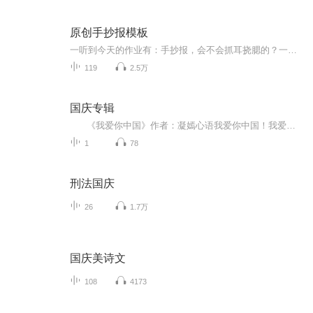
原创手抄报模板
一听到今天的作业有：手抄报，会不会抓耳挠腮的？一起来看看，总有您需要的模板在这里。
119
2.5万
国庆专辑
《我爱你中国》作者：凝嫣心语我爱你中国！我爱你春天蓬勃的秧苗；我爱你秋日金黄的硕果。我爱你中国！我爱你青松气质，我爱你红梅品格！我爱你家乡的甜蔗好像乳汁滋润着我的心窝。我爱你中国，我要把最美的歌儿献给你，我的母亲我的祖国。我爱你中国，我爱...
1
78
刑法国庆
26
1.7万
国庆美诗文
108
4173