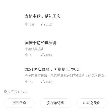
寄情中秋，献礼国庆
195
1.1万
国庆十篇经典演讲
十篇经典演讲
8
8361
2021国庆摩旅，丙察察317格聂
今年丙察察进藏，然后经昌都走317过德格，然后格聂南线，最后沙溪古镇收尾。
15
2.4万
您是不是在找：
庆云传奇
安庆年记事
斗破之天庆焰火