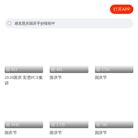
打开APP
感党恩庆国庆手抄报初中
921
465
1726
2020国庆 宏恩FCE集
国庆节
国庆节
训
4542
2.1万
543
国庆节
国庆节
国庆节