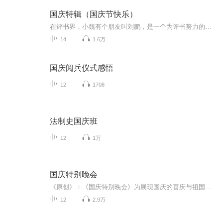
国庆特辑（国庆节快乐）
在评书界，小魏有个朋友叫刘鹏，是一个为评书努力的小伙子。在2021年国庆期间，他想弄个特辑，便烦劳我给他录个爱国题材的评书小段儿。这种事情，不是特殊情况，小魏一般不会拒绝，也就给其录了一个《鲁迅踢鬼》，等他传完，我再传到我的专辑里。另外，小...
14
1.6万
国庆阅兵仪式感悟
12
1708
法制史国庆班
12
1万
国庆特别晚会
《原创》：《国庆特别晚会》为展现国庆的喜庆与祖国的深情我将以具体的场景切入从清晨升旗的庄严到街头巷尾的欢庆到历史与当下的交融，用优美的笔触传递对祖国的热爱与自豪！用诗歌和情感美文形式，歌颂祖国的繁荣富强，祝人民幸福安康！
12
2.9万