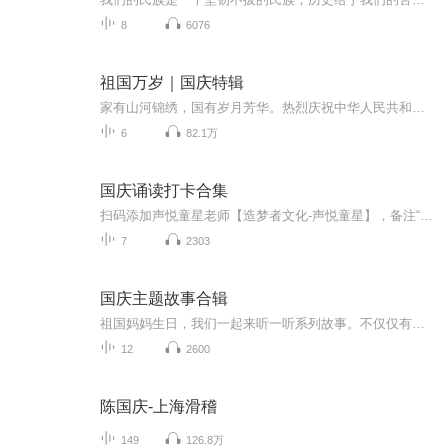
8
6076
祖国万岁｜国庆特辑
家有山河锦绣，国有岁月芳华。热烈庆祝中华人民共和国成立73周年！
6
82.1万
国庆诵读打卡合集
扫码添加声悦童星老师【造梦者文化-声悦童星】，备注“诵读打卡”报名，已添加好友的，直接发送“诵读打卡”报名，报名成功后进入社群。
7
2303
国庆主题故事合辑
祖国妈妈生日，我们一起来听一听系列故事。不仅仅有《我的祖国》，还有红军故事，也有关于战争的故事，让大家体会到和平年代的不易。
12
2600
陈国庆-上海滑稽
149
126.8万