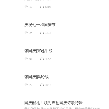
10
5805
庆祝七一和国庆节
24
1818
张国庆|穿越牛熊
91
4.2万
张国庆|舆论战
22
4713
国庆献礼！领先声创国庆诗歌特辑
我们的民族是一个坚韧不拔的民族，历史给予我们的苦难都变成了闪着金光的勋章！我们的国家是一个龙腾虎跃的国家，那条巨龙正以不可阻挡之势崛起于神奇的东方！------------------------------------------------值此祖国70周年华诞之际，领先声创以诗歌向祖国献礼！用我们的声音、用我们的热血、用我们的灵魂诵读经典爱国篇章，歌颂我们的祖国！永远繁荣富强！