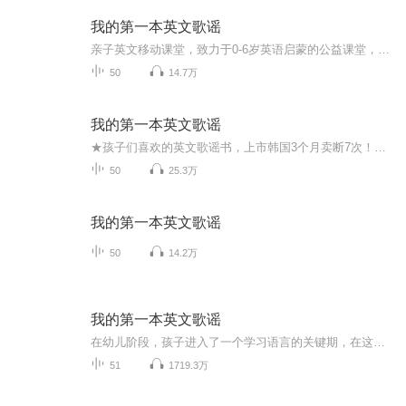
我的第一本英文歌谣
亲子英文移动课堂，致力于0-6岁英语启蒙的公益课堂，加微信283665594进入微信课堂上课,每周二晚8点有专业英语教师授课，授课内容包括英文绘本、语感启蒙、鹅妈妈童谣、宝贝学常见词等内容。
50
14.7万
我的第一本英文歌谣
★孩子们喜欢的英文歌谣书，上市韩国3个月卖断7次！★让孩子爱英语，爱歌谣！ ★儿童艺术教育家周合携 “快乐小马合唱团”欢乐推荐，英语教育家孙瑞玲、台湾著名幼儿音乐人胡瑛婷特别推荐！ ★精美插图，情景相融、欢乐视听，开心律动，多重感官体验学习★...
50
25.3万
我的第一本英文歌谣
50
14.2万
我的第一本英文歌谣
在幼儿阶段，孩子进入了一个学习语言的关键期，在这个特殊的时期里，孩子掌握语言的能力非常惊人，而这个时期学习外语也是最佳时期。研究证明，孩子对英文歌谣的学习，不仅可以积累词汇，还可以培养纯正的语感，并激发孩子学习的兴趣。图书结合光盘，情景...
51
1719.3万