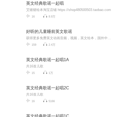
英文经典歌谣一起唱
艾猪猪绘本淘宝店铺 https://shop480500503.taobao.com
16
8.9万
好听的儿童睡前英文歌谣
获得更多免费英文动画音频，视频，英文绘本，国外中小学原版教材请关注公众号： 趣味英语资料馆哄娃睡觉是宝妈必备的一项技能讲故事是最好的方法可是每天坚持还真是分身乏术如果有人可以帮忙哄孩子入睡岂不是更好？英国儿童频道制作了一套孩子专...
159
2.4万
英文经典歌谣一起唱1A
共16首儿歌
15
1万
英文经典歌谣一起唱2C
共16首儿歌
16
5166
英文经典歌谣一起唱1C