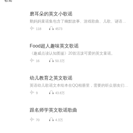
歌谣
磨耳朵的英文小歌谣
鹅妈妈童谣集包含了幽默故事、游戏歌曲、儿歌、谜语、催眠曲、字母歌、数数歌、绕口令、动物歌等多种类型的童谣，总数约有八百多首。鹅妈妈童谣不仅有助于孩子们培养英语语感，还能通过童谣中的故事和情节，让他们学习到丰富的历史知识和人生道理。鹅妈妈...
118
4573
Food超人趣味英文歌谣
《趣威点读认知图鉴》20首活泼可爱的英文童谣。
16
50.3万
幼儿教育之英文歌谣
英语幼儿歌谣文本绘本在QQ相册里，需要的听众朋友们可以加QQ1160130783
9
43.8万
跟名师学英文歌谣歌曲
70
4.3万