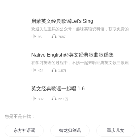
启蒙英文经典歌谣Let's Sing
欢迎关注宝妈的公众号：趣味英语资料馆，获取免费的英文动画音频，视频，英文绘本，国外中小学原版教材[可爱]启蒙英文经典歌谣Let's Sing 选辑了英美国家最令人耳熟能详的歌谣和译文，依歌曲难易分级，非常适合初学英文的学龄前儿童和小学生由浅入深轻松打造学习基础。
95
7687
Native English@英文经典歌曲歌谣集
在学习英语的过程中，不妨一起来听经典英文歌曲歌谣学语法。让我们沉浸在美妙的旋律中，开启一场独特的英语语法学习之旅。经典英文歌曲歌谣有着独特的魅力，它们不仅旋律动听，还能帮助我们轻松掌握英语语法。
424
1.6万
英文经典歌谣一起唱 1-6
302
22.1万
您是不是在找：
东方神语谣
御龙归剑谣
重庆儿女