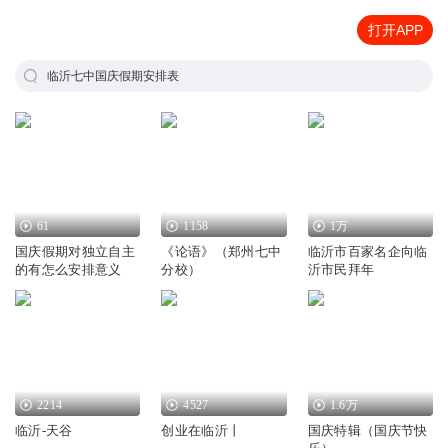
打开APP
临沂七中国庆假期安排表
61
1158
1万
国庆假期对独立自主
《论语》（郑州七中
临沂市百家名企向临
的有怎么安排意义
分校）
沂市民拜年
2214
4527
1.6万
临沂-天谷
创业在临沂丨
国庆特辑（国庆节快