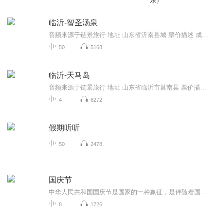
乐）
临沂-智圣汤泉
音频来源于链景旅行 地址 山东省沂南县城 票价描述 成人票138元 开放时间 全天 乘车信息 暂无
50
5168
临沂-天马岛
音频来源于链景旅行 地址 山东省临沂市莒南县 票价描述 暂无 开放时间 全天 乘车信息 暂无
4
6272
假期听听
50
2478
国庆节
中华人民共和国国庆节是国家的一种象征，是伴随着国家的出现而出现的。让我们用诗歌朗诵歌颂祖国的繁荣富强，国泰民安。
8
1726