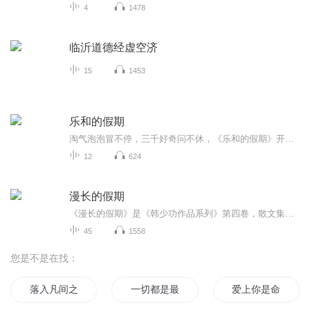
4
1478
临沂道德经虚空济
15
1453
乐和的假期
淘气泡泡冒不停，三千好奇问不休，《乐和的假期》开始咯！快来跟着乐和一起，国学池里打滚，故事屋中做梦，滑滑梯上品尝科学芝士吧！
12
624
漫长的假期
《漫长的假期》是《韩少功作品系列》第四卷，散文集。四十五篇散文，分为“远方”、“留痕”、“背影”三部分。《走亲戚》获1996年度福建文学奖。《笑的遗产》获1992年度《中国作家》散文奖。
45
1558
您是不是在找：
落入凡间之女神的假期
一切都是最好的安排
爱上你是命运最好