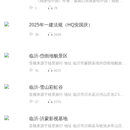
《我爱你中国》作者：凝嫣心语我爱你中国！我爱你春天蓬勃的秧苗；我爱你秋日金黄的硕果。我爱你中国！我爱你青松气质，我爱你红梅品格！我爱你家乡的甜蔗好像乳汁滋润着我的心窝。我爱你中国，我要把最美的歌儿献给你，我的母亲我的祖国。我爱你中国，我爱...
1
78
2025年一建法规（HQ安国庆）
35
2639
临沂-岱崮地貌景区
音频来源于链景旅行 地址 临沂市蒙阴县境内岱崮地貌旅游景区 票价描述 崮上草原成人票50元、儿童票25元；博物馆成人票40元、儿童票20元；观光车成人票40元、儿童票20元。 开放时间 崮上草原7:00-22:00 乘车信息 自驾路线：蒙阴出发——新城路——S234——...
41
4272
临沂-雪山彩虹谷
音频来源于链景旅行 地址 临沂市沂水县沂河山庄东2.5公里 票价描述 旺季（4月-10月）成人票88元，淡季（11月-次年3月）成人票68元。1.2米-1.4米儿童、60-69岁老人凭有效证件半票，1.2米以下儿童、70岁以上老人、伤残革命军人凭有效证件免票。 开放时间 7:0...
27
2770
临沂-沂蒙影视基地
音频来源于链景旅行 地址 临沂市沂南县马牧池乡常山庄村 票价描述 45元 开放时间 8:00-17:30 乘车信息 暂无