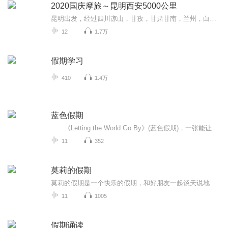
2020国庆摩旅～昆明西安5000公里
昆明出发，经过四川凉山，甘孜，甘肃甘南，兰州，白银，平凉，陕西西安。然后经过成都，昭通返回昆明。全程计划5000公里，单人单车，只为路上遇见未知的幸福感。
12
1.7万
假期学习
410
1.4万
蓝色假期
《Letting the World Go By》(蓝色假期)，一张能让你心境平和，怡情悦性的发烧美乐，由世界著名的发烧名厂Real Music录制，多位新纪元音乐名家：钢琴家Kevin Kern，Danny Wright，Berward Koch，吉他手Govi，竖琴家Hilary Stagg等，倾情演奏十一首醉人...
11
352
莫莉的假期
莫莉的假期是一个快乐的假期，和好朋友一起谈天说地，一起进行一次华丽的冒险，一起去偶像的书店打工……可是，这个暑假与以前又有点不同，感觉大家一下子都长大了，有了这样那样的烦恼和秘密。妈妈的爱有时会觉得是种甜蜜的负担，与好朋友的相处彼此温暖又彼此伤害，心里藏着一个关于男孩子的秘密……看来，没有烦恼的成长，那是到不了的彼岸……
11
1005
假期诵读