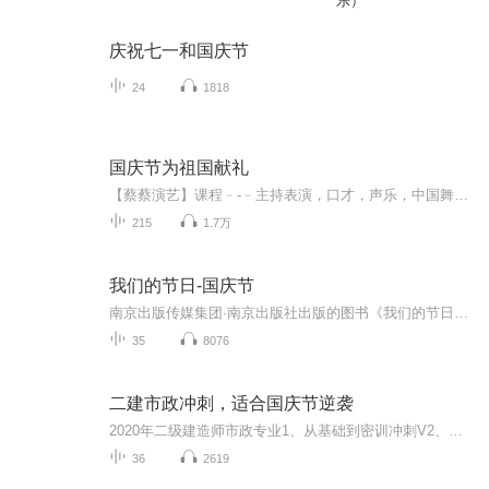
乐）
庆祝七一和国庆节
24
1818
国庆节为祖国献礼
【蔡蔡演艺】课程﹣-﹣主持表演，口才，声乐，中国舞，民族舞。独特的小舞台，专业的录音棚，每一位同学都能成为优秀的小明星。独特的教学模式，轻松上课，快乐学习！知名主持人，舞蹈家，高级教师任职授课！江南总校：河沟街42号三楼 18545856430江北分校...
215
1.7万
我们的节日-国庆节
南京出版传媒集团·南京出版社出版的图书《我们的节日》通过对中国节日文化和节日意义进行深度的挖掘，面向青少年群体构建独具特色的栏目内容，以此丰富春节、元宵节、清明节、端午节、七夕节、中秋节、重阳节等传统节日；六一节、教师节、国庆节等新兴节日的文化内涵和表现形式。促进青少年形成新的节日习俗，提升节日仪式感、认同感。音频作品由金陵朗读者联盟志愿者朗诵，南京音像出版社、金陵图书馆联合制作。
35
8076
二建市政冲刺，适合国庆节逆袭
2020年二级建造师市政专业1、从基础到密训冲刺V2、从精华课程到超压密押V3、0基础同步更新v4、持续更新到2020年考试V5、只要你跟着学让你一次稳拿证V6、渠道超压压题，超压三页纸等独家绝密压题!
36
2619