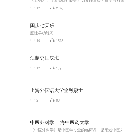
《原创》：《国庆特别晚会》为展现国庆的喜庆与祖国的深情我将以具体的场景切入从清晨升旗的庄严到街头巷尾的欢庆到历史与当下的交融，用优美的笔触传递对祖国的热爱与自豪！用诗歌和情感美文形式，歌颂祖国的繁荣富强，祝人民幸福安康！
12
2.9万
国庆七天乐
魔性早功练习
10
1518
法制史国庆班
12
1万
上海外国语大学金融硕士
2
93
中医外科学|上海中医药大学
《中医外科学》是中医学专业的临床课，是阐述中医外科基本理论和技能的一门学科，在中医临床学科中占有重要的地位。根据卫生部教材办公室《全国中医药高职高专卫生部规划教材编写要求》、七院校教材编写委员会《全国中医药高职高专教材编写基本原则》，以...