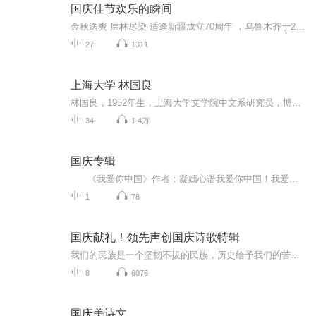
国庆佳节欢乐的瞬间
金秋送爽 层林尽染 适逢新疆成立70周年 ，乌鲁木齐于2025年9月23日迎来党中央和习大大带领的慰问团。新疆各族群众欢欣鼓舞，热烈欢迎。
27
1311
上海大学 林国良
林国良，1952年生，上海大学文学院中文系研究员，博导。研究方向：佛学研究、佛学与中国文化。主讲课程：佛教与中国文化。林先生身为古典文学教授，将毕生精力奉献给佛教文献，特别是唯识系经论的校注译解及学术研究，是当今佛教界难得的教行合一的居士大...
34
1.4万
国庆专辑
《我爱你中国》作者：凝嫣心语我爱你中国！我爱你春天蓬勃的秧苗；我爱你秋日金黄的硕果。我爱你中国！我爱你青松气质，我爱你红梅品格！我爱你家乡的甜蔗好像乳汁滋润着我的心窝。我爱你中国，我要把最美的歌儿献给你，我的母亲我的祖国。我爱你中国，我爱...
1
78
国庆献礼！领先声创国庆诗歌特辑
我们的民族是一个坚韧不拔的民族，历史给予我们的苦难都变成了闪着金光的勋章！我们的国家是一个龙腾虎跃的国家，那条巨龙正以不可阻挡之势崛起于神奇的东方！------------------------------------------------值此祖国70周年华诞之际，领先声创以诗歌向祖国献礼！用我们的声音、用我们的热血、用我们的灵魂诵读经典爱国篇章，歌颂我们的祖国！永远繁荣富强！
8
6076
国庆美诗文