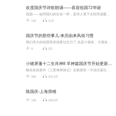
欢度国庆节诗歌朗诵——喜迎祖国72华诞
祖国——如同我们的生命一样，是诗人笔下永恒而温暖的主题。在祖国72周年华诞来临之际，特创建这个诗歌朗诵专辑，诵读经典爱国篇章，和大家一起歌颂祖国，向国庆的献礼！祝愿伟大的祖国繁荣富强，祝愿大家国庆节快乐，度过平安快乐的黄金周假期！
116
11万
国庆节的那些事儿-来历由来风俗习惯
我们伟大的祖国母亲就要过生日了,也是小朋友、大朋友们最喜欢的“国庆小长假”或说“黄金周”还有说”国庆7天乐”的，说法真是不一而足。那么“国庆节”是怎么来的？自古以来国庆节怎么庆贺？新中国国庆节的来历，以及新中国国庆节的庆贺方式又有哪些呢？ ...
6
2万
小猪屏蓬十二生肖神8 羊神篇国庆节开始更新啦！
晓东叔叔新作《三星堆神游记》全新面世！中信出版社出版！京东当当淘宝均有售！点蓝色字收听——《小猪屏蓬爆笑日记2024》《小猪屏蓬爆笑日记2》《小猪屏蓬爆笑日记1》让你笑得喘不上气！《我进故宫当富翁——小猪屏蓬故宫财商笔记》教你成为大富翁！《小...
550
315.3万
陈国庆-上海滑稽
149
126.8万