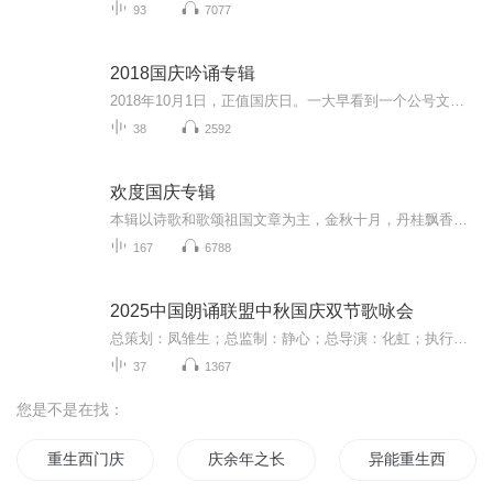
93
7077
2018国庆吟诵专辑
2018年10月1日，正值国庆日。一大早看到一个公号文章，正是文天祥的《己卯十月一日至燕越五日罹狴犴有感而赋》。当然，彼十一非当今的十一。不过数字的巧合还是让人感触，今天拿来读一读，体味一番历史英杰的民族情怀，恰也当时。 根据诗题来看，这组诗是写于十月一日至十月五日之间，是文天祥被俘之后所作，这些诗作不仅有凛凛正气，更也能看的到他百端交集的复杂情感。另一首于右任先生的《望大陆》，微信公号有称《望乡》，一句“山之上国之殇”荡气回肠，一并兴起拿来读了一读。仓促间多有瑕疵...
38
2592
欢度国庆专辑
本辑以诗歌和歌颂祖国文章为主，金秋十月，丹桂飘香，在这个充满丰收喜悦的季节里，我们满怀激动和自豪，迎来了中华人民共和国76周年华诞。这不仅是一个庄重的纪念日，更是全体中华儿女共同欢庆的盛大的节日，承载着深厚的民族情感和历史意义.
167
6788
2025中国朗诵联盟中秋国庆双节歌咏会
总策划：凤雏生；总监制：静心；总导演：化虹；执行总监：莺子；执行导演：橙夏；主持人：静心、化虹、橙夏
37
1367
您是不是在找：
重生西门庆
庆余年之长歌行
异能重生西门庆