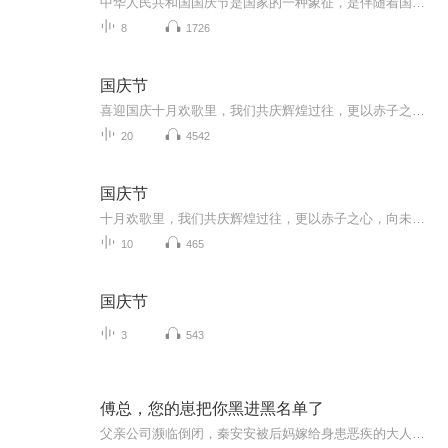
中华人民共和国国庆节是国家的一种象征，是伴随着国家的出现而出现的。让我们用诗歌朗诵歌颂祖国的繁荣富强，国泰民安。
8
1726
国庆节
喜迎国庆十月欢歌里，我们共庆辉煌过往，更以赤子之心，向未来书写滚烫的誓言——这盛世，值得我们以热爱相拥。
20
4542
国庆节
十月欢歌里，我们共庆辉煌过往，更以赤子之心，向未来书写滚烫的誓言——这盛世，值得我们以热爱相拥。
10
465
国庆节
3
543
傅总，您的崽把你黑进黑名单了
父亲公司濒临倒闭，秦安安被后妈嫁给身患恶疾的大人物傅时霆。所有人都等着看她变成寡妇，被傅家赶出门。不久，傅时霆意外苏醒。醒来后的他，阴鸷暴戾:“秦安安，就算你怀上我的孩子，我也会亲手掐死他!"四年后，秦安安携天才龙凤宝宝回国。她指着财经节目...