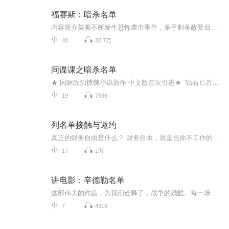
福赛斯：暗杀名单
内容简介英美不断发生恐怖袭击事件，杀手刺杀政要后往往无意逃匿而是高喊“真主至大”，然后当场自毙。警察发现，这些杀手有个共同点：他们的电脑里都有宣扬仇恨的布道视频。难道这个视频里的蒙面“传教士”就是幕后主使？他到底是谁？他在哪里？他为什么要这么做？美国一个秘密机构立即将“传教士”列入“暗杀名单”，这份机要文件上的人相当于被华盛顿判了死刑，美国可以不通过司法程序就终结他。一名CIA的高官正寻找着值得信赖的猎手，此时，一个精通阿拉伯语的海军陆战队军官出现了……是该有一场全球猎杀了。...
40
32.7万
间谍课之暗杀名单
★ 国际政治惊悚小说新作 中文版首次引进★ “钻石匕首奖”终身成就奖得主 《纽约时报》最佳畅销书作家★ 间谍是一个孤独的职业，但他们总是在创造历史。英美不断发生恐怖袭击事件，杀手刺杀政要后往往无意逃匿而是高喊“真主至大”，然后当场自毙。警察发现，这些杀手有个共同点：他们的电脑里都有宣扬仇恨的布道视频。难道这个视频里的蒙面“传教士”就是幕后主使？他到底是谁？他在哪里？他为什么要这么做？美国一个秘密机构立即将“传教士”列入《暗杀名单》，这份机要文件上的人相当于被华盛顿判了死...
19
7936
列名单接触与邀约
真正的财务自由是什么？ 财务自由，就是当你不工作的时候，也不必为金钱发愁，因为你有其他渠道的现金收入。当工作不再是获得金钱的唯一手段时，你便自由了。可以有足够的金钱、时间去做自己真正想做的事情，例如说：旅游、摄影、写书、或者参与公益事业。...
17
1万
讲电影：辛德勒名单
这部伟大的作品，为我们诠释了，战争的残酷。每一场战争，都考验着人性的善恶。有的人，在战争中，变成魔鬼；有的人，大发横财；有的人，苟且偷生；有的人，灰飞烟灭；有的人，浴火重生；有的人，永垂不朽。人性的复杂，让来之不易的和平，显得尤为宝贵。...
7
4319