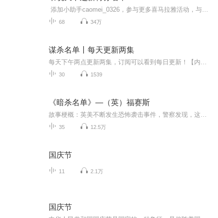
添加小助手caomei_0326，参与更多喜马拉雅活动，与草莓一起谈古论今。 此书又名《三打保险箱》，旧版曾在央视曲苑杂坛书场播出，影响深远。音频版获广播电台交换一等奖。此次张少佐先生与说书的小草莓合作，对口评书，重新演绎了这部经典，由单一的讲述变成了一台“评书戏”，情节曲折，人物奇异，值得欣赏。 如果您觉得草莓讲的还不错，可以保存上边二维码来给草莓赞赏鼓励。赞赏方法如下：1. 保存打赏码图片，不能保存的话可以直接截屏保存（截屏方法：安卓手机同时点击手机电源...
68
34万
谋杀名单丨每天更新两集
每天下午两点更新两集，订阅可以看到每日更新！【内容简介】一起惊悚血腥的谋杀，一份匪夷所思的名单，一个不可思议的结局。纸醉金迷，五光十色，一切的一切，都是致命的诱惑。惊悚与悬疑的完美组合，失落的指纹让完美的设计不攻自破。
30
1539
《暗杀名单》—（英）福赛斯
故事梗概：英美不断发生恐怖袭击事件，警察发现，这些杀手有个共同点：他们的电脑里都有宣扬仇恨的布道视频。美国一个秘密机构立即将“传教士”列入“暗杀名单”，一个精通阿拉伯语的海军陆战队军官开始了对“传教士“在全球范围内的搜捕和猎杀。福赛斯在...
35
12.5万
国庆节
11
2.1万
国庆节