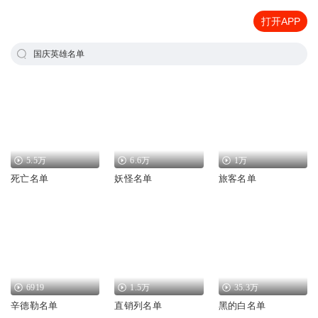
打开APP
国庆英雄名单
5.5万
6.6万
1万
死亡名单
妖怪名单
旅客名单
6919
1.5万
35.3万
辛德勒名单
直销列名单
黑的白名单