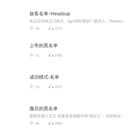
旅客名单~Headsup
有点压抑有点刀的文，bjyx很经典的一篇同人，Headsup的作品，当年为了能上Q站可是煞费苦心。我与夏风皆过客，你携秋水揽星河！简介：飞机&酒店人设没有年龄差，故事完全虚构带好登机牌，准备起飞（侵删）
44
3772
上帝的黑名单
11
5780
成功模式-名单
13
2672
撒旦的黑名单
股票交易人艾文·班森是亲朋眼中的“老好人”，却突然在家中遭遇枪杀，他的哥哥班森少校为此奔走于警检双方之间，力图揪出杀害弟弟的真凶。侦探万斯碰巧参与此案侦察，他在凶案现场语出惊人，称五分钟就可以破案。可令人不解的是，万斯此后接连抛出六份名...
90
2995