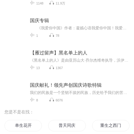
1148
11.9万
国庆专辑
《我爱你中国》作者：凝嫣心语我爱你中国！我爱你春天蓬勃的秧苗；我爱你秋日金黄的硕果。我爱你中国！我爱你青松气质，我爱你红梅品格！我爱你家乡的甜蔗好像乳汁滋润着我的心窝。我爱你中国，我要把最美的歌儿献给你，我的母亲我的祖国。我爱你中国，我爱...
1
78
【雁过留声】黑名单上的人
《黑名单上的人》是由亚历山大·乔尔杰维奇执导，沃伊斯拉夫·博拉约维奇、德拉甘·尼克利奇、米奇·马诺伊洛维奇、斯特沃·齐冈主演的一部动作战争片。影片讲述了个地下游击队在德国占领期间，与法西斯进行不屈不挠的抗争的故事。影片1974年4月29日在南斯...
13
1367
国庆献礼！领先声创国庆诗歌特辑
我们的民族是一个坚韧不拔的民族，历史给予我们的苦难都变成了闪着金光的勋章！我们的国家是一个龙腾虎跃的国家，那条巨龙正以不可阻挡之势崛起于神奇的东方！------------------------------------------------值此祖国70周年华诞之际，领先声创以诗歌向祖国献礼！用我们的声音、用我们的热血、用我们的灵魂诵读经典爱国篇章，歌颂我们的祖国！永远繁荣富强！
8
6076
您是不是在找：
单生花开
普天同庆
重生之西门庆