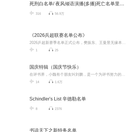
死刑白名单/ 夜风倾语演播{多播}死亡名单里的故事
316
56.9万
《2026兵超联赛名单公布》
2026乒超新赛季名单正式公布，樊振东、王曼昱无缘本届赛事，王楚钦与孙颖莎领衔登场。赛事7月23日于大连开赛，联赛启用全新赛制，同时要求每支队伍派出U19年轻选手上场。两大主力缺席，叠加竞赛新规，本届联赛格局迎来变化，年轻人能否抓住机遇突围，老牌...
1
25
国庆特辑（国庆节快乐）
在评书界，小魏有个朋友叫刘鹏，是一个为评书努力的小伙子。在2021年国庆期间，他想弄个特辑，便烦劳我给他录个爱国题材的评书小段儿。这种事情，不是特殊情况，小魏一般不会拒绝，也就给其录了一个《鲁迅踢鬼》，等他传完，我再传到我的专辑里。另外，小...
14
1.6万
Schindler's List 辛德勒名单
8
2376
书说天下之新特务名单