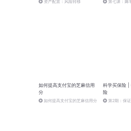
资产配置：风险转移
第七课：薅
如何提高支付宝的芝麻信用
科学买保险 |
分
险
如何提高支付宝的芝麻信用分
第2期：保证
疗险，平安e生
革与局限