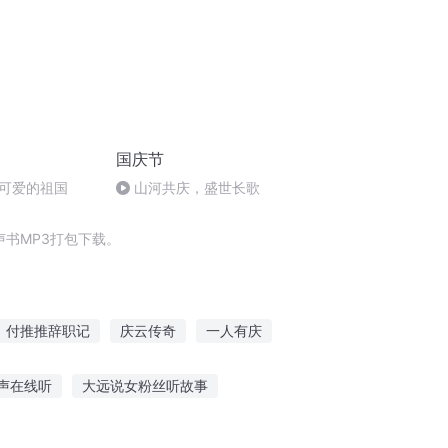
国庆节
可爱的祖国
山河共庆，盛世长歌
书MP3打包下载。
付推推辞职记
庆云传奇
一人有庆
这些年我见过的好文
付小超推理事件簿
声在线听
大远说女粉丝听故事
渊精华故事在线听
县官洞房听壁脚故事