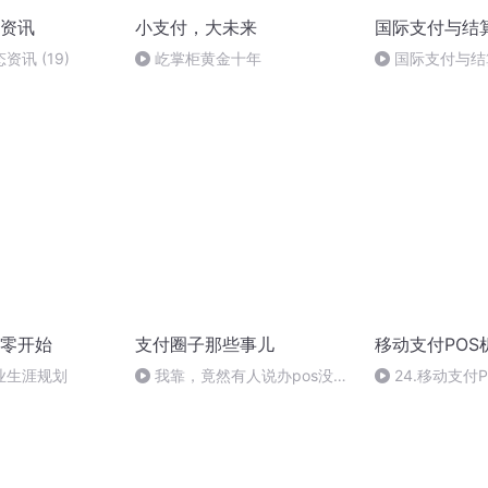
资讯
小支付，大未来
国际支付与结
讯 (19)
屹掌柜黄金十年
国际支付与结算 
零开始
支付圈子那些事儿
移动支付POS
业生涯规划
我靠，竟然有人说办pos没有
24.移动支付
押金的费率会涨价，
何强大自己的销