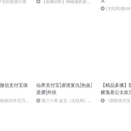
文
羊毛到底值不值
【直播回听】网融通的直
播-2017.09.19 19:34
(大结局)第4
 微信支付宝保
仙界支付宝|虐渣复仇|热血|
【精品多播】
逆袭|外挂
赌鬼老公太欢乐
续保20年百万医
第三十章 血玉（大结局）
《阴阳支付宝
保｜行业重大改
（作者烂尾了）
乐》第273章 