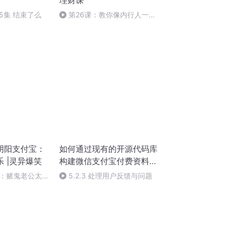
理财课
45集 结束了么
第26课：教你像内行人一样
看懂一只基金
阴阳支付宝：
如何通过现有的开源代码库
 |灵异爆笑
构建微信支付宝付费资料下
载
：赌鬼老公太欢
5.2.3 处理用户反馈与问题
神秘地带