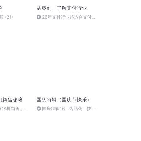
算
从零到一了解支付行业
(21)
26年支付行业还适合支付新
人入行吗？
机销售秘籍
国庆特辑（国庆节快乐）
POS机销售，如
国庆特辑16：魏迅化口技 二
售团队？
胡 东方红+一般唱法和原生态