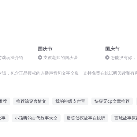
国庆节
国庆节
游戏玩法介绍
支教老师的国庆课
怎能没有你，
专辑，包含正品授权的连播声音和文字全集，支持免费在线试听阅读和有声
推荐
推荐综穿言情文
我的神级支付宝
快穿无cp文章推荐
耽美文推荐
大庆皇太子
推文耽美文推荐
血荐众生
推荐/
故事
小孩听的古代故事大全
爆笑侦探故事在线听
西城故事原
帝国
快穿文推荐
超神支付
的小故事
听故事睡觉的宝宝文案
如何听西京故事小说视频
深