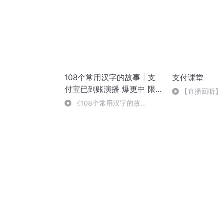
108个常用汉字的故事 | 支
支付课堂
付宝已到账演播 爆更中 限
【直播回听】
免中 儿童 趣味 励志
如何做渠道服
《108个常用汉字的故
事》-108“等” 的深沉韵味与人生
启示（完）