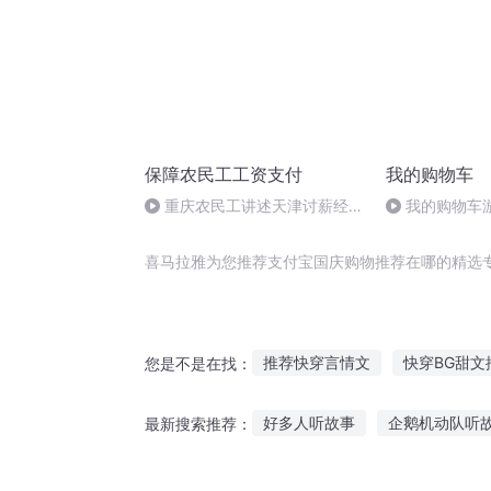
保障农民工工资支付
我的购物车
重庆农民工讲述天津讨薪经
我的购物车
历，遭遇各方相互推诿该怎么
办？
喜马拉雅为您推荐支付宝国庆购物推荐在哪的精选
推荐快穿言情文
快穿BG甜文
您是不是在找：
血荐云菁
重庆儿女
快穿
好多人听故事
企鹅机动队听
最新搜索推荐：
无cp男主文推荐
穿越之大庆
听遇见有故事的人
讲给人听