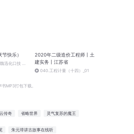
庆节快乐）
2020年二级造价工程师丨土
建实务丨江苏省
：魏迅化口技 二
唱法和原生态
040.工程计量（十四）_01
书MP3打包下载。
云传奇
省略世界
灵气复苏的魔王
十四节气里
总裁大人省省爱
节度江山
呢
朱元璋讲古故事在线听