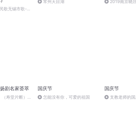
2)
常州天目湖
2019南京
本录取分数线公
民歌无锡市歌-小
扬剧名家荟萃
国庆节
国庆节
》（寿堂片断）高
怎能没有你，可爱的祖国
支教老师的国
、周月英等演唱