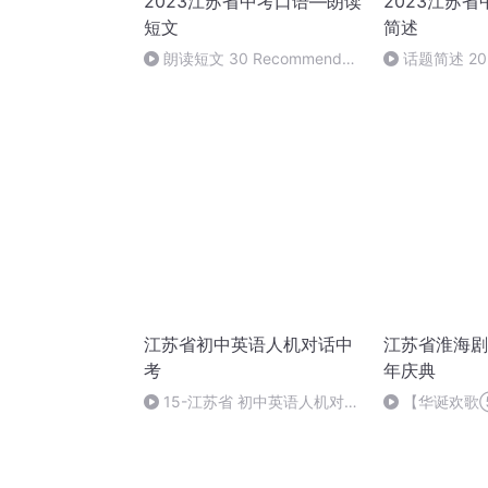
2023江苏省中考口语—朗读
2023江苏
短文
简述
朗读短文 30 Recommend
话题简述 20
Daniel
江苏省初中英语人机对话中
江苏省淮海剧
考
年庆典
15-江苏省 初中英语人机对话
【华诞欢歌
中考-Part 3 模拟训练（十五）
剧团成立五十