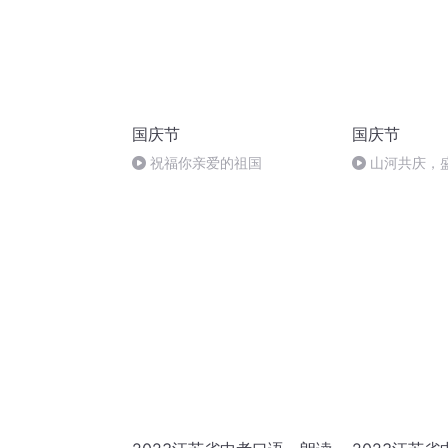
国庆节
国庆节
祝福你亲爱的祖国
山河共庆，