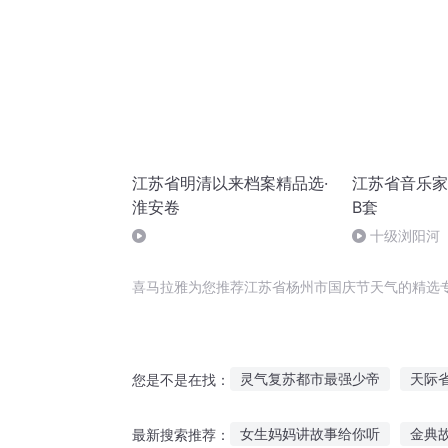
江苏省明清以来档案精品选·
江苏省音乐家
淮安卷
B套
十级浏阳河
喜马拉雅为您推荐江苏省杨州市国庆节天气的精选
灵气复苏都市最强少帝
天际
您是不是在找：
战神杨辰回归都市
灵气复苏
女生妈妈讲故事给你听
金典
最新搜索推荐：