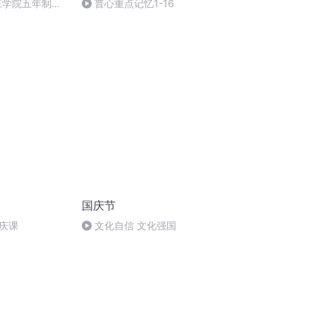
晓庄学院五年制转
普心重点记忆1-16
示
国庆节
庆课
文化自信 文化强国