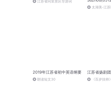
Suzhou(051
江苏省同里景区导游词
太湖美-江苏
月
2019年江苏省初中英语纲要
江苏省扬剧团
朗读短文30
《百岁挂帅
秀英、华素琴
（中央台）