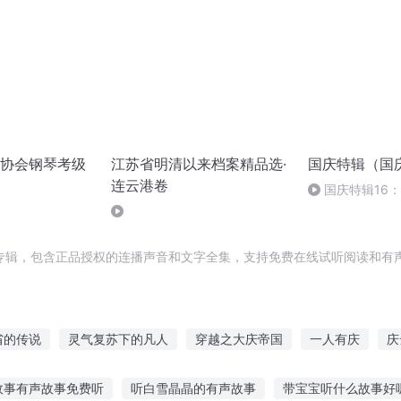
协会钢琴考级
江苏省明清以来档案精品选·
国庆特辑（国
连云港卷
国庆特辑16
胡 东方红+一般
专辑，包含正品授权的连播声音和文字全集，支持免费在线试听阅读和有声
省的传说
灵气复苏下的凡人
穿越之大庆帝国
一人有庆
庆
之最强文学家
文气复苏
灵气复苏下的重生
重庆儿女
在二
故事有声故事免费听
听白雪晶晶的有声故事
带宝宝听什么故事好