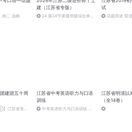
省中考口语—话题
2026年江苏二级造价师丨土
江苏省2019
建（江苏省专版）
试
. 例二 汤姆
24.第24节课通用版综合单价
话题简述 双语
分析表和最高投标限价表填写
原声
团建团五十周
江苏省中考英语听力与口语
江苏省明清以
训练
（全14卷）
⑤】江苏省淮海
中考英语听力与口语训练 模
周年庆典晚会
拟训练 16