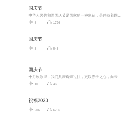
国庆节
中华人民共和国国庆节是国家的一种象征，是伴随着国家的出现而出现的。让我们用诗歌朗诵歌颂祖国的繁荣富强，国泰民安。
8
1726
国庆节
3
543
国庆节
十月欢歌里，我们共庆辉煌过往，更以赤子之心，向未来书写滚烫的誓言——这盛世，值得我们以热爱相拥。
10
465
祝福2023
206
6796