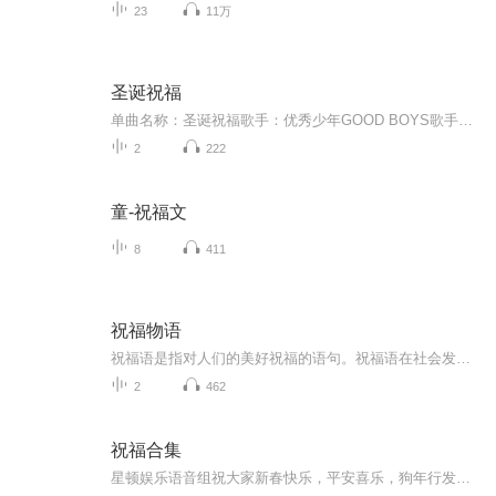
23
11万
圣诞祝福
单曲名称：圣诞祝福歌手：优秀少年GOOD BOYS歌手分类：华语组合歌曲风格：流行Pop...
2
222
童-祝福文
8
411
祝福物语
祝福语是指对人们的美好祝福的语句。祝福语在社会发展中已经不是仅限于在节日和宴会上出现，常见的情侣互发手机信息祝福，天气冷暖变化问候祝福，朋友日常间的鼓励祝福，每天的清晨问候祝福等等。
2
462
祝福合集
星顿娱乐语音组祝大家新春快乐，平安喜乐，狗年行发运！