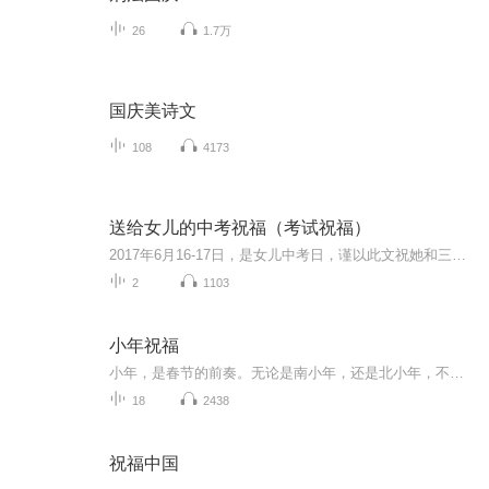
26
1.7万
国庆美诗文
108
4173
送给女儿的中考祝福（考试祝福）
2017年6月16-17日，是女儿中考日，谨以此文祝她和三（8）班全体同学考试顺利！
2
1103
小年祝福
小年，是春节的前奏。无论是南小年，还是北小年，不同的是时间，相同的是对家的羁绊和眷念！
18
2438
祝福中国