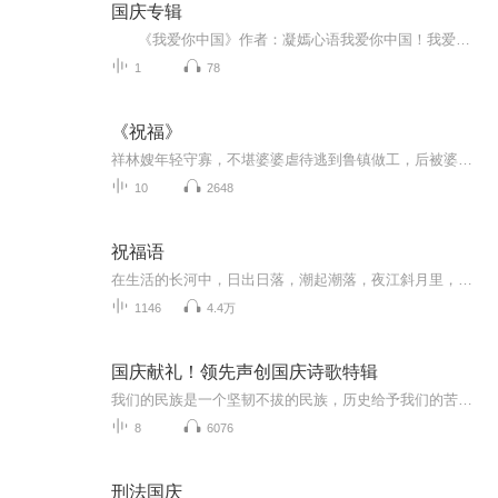
国庆专辑
《我爱你中国》作者：凝嫣心语我爱你中国！我爱你春天蓬勃的秧苗；我爱你秋日金黄的硕果。我爱你中国！我爱你青松气质，我爱你红梅品格！我爱你家乡的甜蔗好像乳汁滋润着我的心窝。我爱你中国，我要把最美的歌儿献给你，我的母亲我的祖国。我爱你中国，我爱...
1
78
《祝福》
祥林嫂年轻守寡，不堪婆婆虐待逃到鲁镇做工，后被婆婆强行抓回卖给贺老六。她努力抗争却无奈顺从，与贺老六生活后有了儿子阿毛。然而，贺老六病故，阿毛被狼吃掉，祥林嫂再次陷入绝境，又回到鲁镇。但此时的她已被视为不祥之人，最终在别人的祝福声中孤独...
10
2648
祝福语
在生活的长河中，日出日落，潮起潮落，夜江斜月里，两三星火是瓜州，缘份让我们相遇相聚，心灵呼唤，爱的寄盼，天天开心，快乐每一天，祝福天天在心间，爱的暖流，伴我们度过每个春夏秋冬！祝福我和我的朋友们，年年岁岁，节目主题:祝福语主播介绍:雍仲昭...
1146
4.4万
国庆献礼！领先声创国庆诗歌特辑
我们的民族是一个坚韧不拔的民族，历史给予我们的苦难都变成了闪着金光的勋章！我们的国家是一个龙腾虎跃的国家，那条巨龙正以不可阻挡之势崛起于神奇的东方！------------------------------------------------值此祖国70周年华诞之际，领先声创以诗歌向祖国献礼！用我们的声音、用我们的热血、用我们的灵魂诵读经典爱国篇章，歌颂我们的祖国！永远繁荣富强！
8
6076
刑法国庆