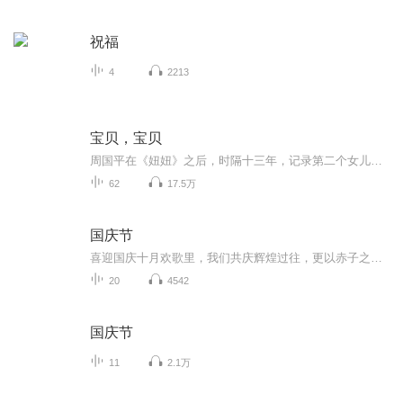
祝福
4
2213
宝贝，宝贝
周国平在《妞妞》之后，时隔十三年，记录第二个女儿啾啾成长的点点滴滴。但凡见过周国平与女儿相处的朋友都说，没见过他那么痴情的爸爸。在这本书里，他细腻地把女儿成长过程中的点滴惊喜进行了淋漓尽致的描述，让人深深体味细微处的父爱与童真。每一个孩...
62
17.5万
国庆节
喜迎国庆十月欢歌里，我们共庆辉煌过往，更以赤子之心，向未来书写滚烫的誓言——这盛世，值得我们以热爱相拥。
20
4542
国庆节
11
2.1万