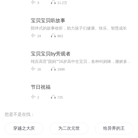
3
11.2万
宝贝宝贝听故事
陪伴式的故事收听，助力孩子们健康、快乐、智慧成长
24
963
宝贝宝贝by旁观者
纯百高官“甜妈”*16岁高中生宝贝，各种叫妈咪，撒娇多到一箩筐的非正规小甜文。注意妈咪不是人畜无害的类型喔，相反她是狠厉薄情之人，就是喜欢让这种人深陷爱情漩涡，挣扎犹豫又妥协。纯百，年上，非强制谢颖×张宝瑜【侵权必删】
16
1998
节日祝福
2
725
您是不是在找：
穿越之大庆帝国
为二次元世界献上祝福
给异界的王女献上