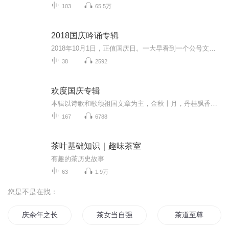
103
65.5万
2018国庆吟诵专辑
2018年10月1日，正值国庆日。一大早看到一个公号文章，正是文天祥的《己卯十月一日至燕越五日罹狴犴有感而赋》。当然，彼十一非当今的十一。不过数字的巧合还是让人感触，今天拿来读一读，体味一番历史英杰的民族情怀，恰也当时。 根据诗题来看，这组诗是写于十月一日至十月五日之间，是文天祥被俘之后所作，这些诗作不仅有凛凛正气，更也能看的到他百端交集的复杂情感。另一首于右任先生的《望大陆》，微信公号有称《望乡》，一句“山之上国之殇”荡气回肠，一并兴起拿来读了一读。仓促间多有瑕疵...
38
2592
欢度国庆专辑
本辑以诗歌和歌颂祖国文章为主，金秋十月，丹桂飘香，在这个充满丰收喜悦的季节里，我们满怀激动和自豪，迎来了中华人民共和国76周年华诞。这不仅是一个庄重的纪念日，更是全体中华儿女共同欢庆的盛大的节日，承载着深厚的民族情感和历史意义.
167
6788
茶叶基础知识｜趣味茶室
有趣的茶历史故事
63
1.9万
您是不是在找：
庆余年之长歌行
茶女当自强
茶道至尊