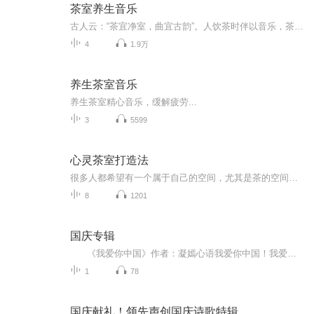
茶室养生音乐
古人云：“茶宜净室，曲宜古韵”。人饮茶时伴以音乐，茶与音乐相得益彰，达到了精神品饮和艺术享受，无疑是一种高雅的精神享受。饮茶时听音乐，能益茶德，能发茶性，能起人幽思，正如白居易在《琴茶》诗中所吟诵的：“琴里知音唯渌水，茶中故旧是蒙山。穷通行止常相伴，谁道吾今无往还。”...
4
1.9万
养生茶室音乐
养生茶室精心音乐，缓解疲劳...
3
5599
心灵茶室打造法
很多人都希望有一个属于自己的空间，尤其是茶的空间。在这个空间里，任由自己的内心驰骋；在这个空间里，有自己的好朋友；在这个空间里，演绎一幕幕温馨动人的日记。这个空间意味着什么？有什么价值和作用？要怎么打造？让我们一起来了解。
8
1201
国庆专辑
《我爱你中国》作者：凝嫣心语我爱你中国！我爱你春天蓬勃的秧苗；我爱你秋日金黄的硕果。我爱你中国！我爱你青松气质，我爱你红梅品格！我爱你家乡的甜蔗好像乳汁滋润着我的心窝。我爱你中国，我要把最美的歌儿献给你，我的母亲我的祖国。我爱你中国，我爱...
1
78
国庆献礼！领先声创国庆诗歌特辑