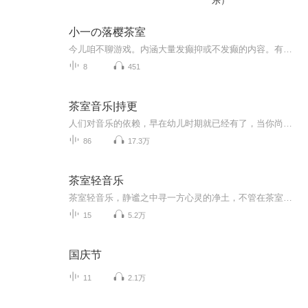
乐）
小一の落樱茶室
今儿咱不聊游戏。内涵大量发癫抑或不发癫的内容。有事儿没事儿更新下，纯看心情。
8
451
茶室音乐|持更
人们对音乐的依赖，早在幼儿时期就已经有了，当你尚在襁褓中，母亲就轻轻地哼唱着摇篮曲，哄你入睡；待你步入校园后，每天清晨便能听到激扬的国歌；闲暇、难过时，也时常戴上耳机，静静地听治愈音乐。其实品茗也与音乐密不可分。早在唐宋时期，茶文化就逐...
86
17.3万
茶室轻音乐
茶室轻音乐，静谧之中寻一方心灵的净土，不管在茶室还是在书房，亦或在任何想获得心情安宁的场景里，都能够让心情更安放！节目主题：茶室轻音乐适合谁听：静心、修行
15
5.2万
国庆节
11
2.1万