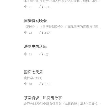
本书讲述的是对于中国古代茶文化的理解，如何在家中设立私家茶室，如何设计茶室的雅致环境、氛围，以及通过在这一特殊环境中的品茶、会友等活动，提升自己的修养、品格。茶席、茶道、茶艺、品茶都在这个简单朴素的空间里进行。喝茶，喝的不单单是一种滋味...
21
1042
国庆特别晚会
《原创》：《国庆特别晚会》为展现国庆的喜庆与祖国的深情我将以具体的场景切入从清晨升旗的庄严到街头巷尾的欢庆到历史与当下的交融，用优美的笔触传递对祖国的热爱与自豪！用诗歌和情感美文形式，歌颂祖国的繁荣富强，祝人民幸福安康！
12
2.9万
法制史国庆班
12
1万
国庆七天乐
魔性早功练习
10
1518
茶室诡谈｜民间鬼故事
欢迎收听2021全新鬼怪系列《志怪诡谈｜365个民间惊悚鬼故事、悬疑故事》365天，每天一个小刺激。希望大家多多订阅我的新专辑，有任何建议欢迎留言哦。世界很大，什么都有可能发生。科学现在无法解释的事物 实在是太多了。这不仅仅是指学术方面，生活中许多事情有时候科学也无法解释。各种灵异的事件，层出不穷，然而 除了有些是人们的恶作剧以外，其他大多数以现在的科学还无法解释。...