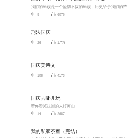
我们的民族是一个坚韧不拔的民族，历史给予我们的苦难都变成了闪着金光的勋章！我们的国家是一个龙腾虎跃的国家，那条巨龙正以不可阻挡之势崛起于神奇的东方！------------------------------------------------值此祖国70周年华诞之际，领先声创以诗歌向祖国献礼！用我们的声音、用我们的热血、用我们的灵魂诵读经典爱国篇章，歌颂我们的祖国！永远繁荣富强！
8
6076
刑法国庆
26
1.7万
国庆美诗文
108
4173
国庆去哪儿玩
带你游览祖国的大好河山……
14
2687
我的私家茶室（完结）