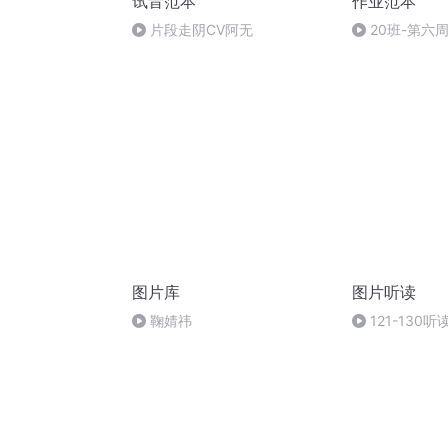
试音范本
作业范本
片段走阴CV阿无
20班-第六
呦呦鹿鸣盻
图片库
图片听读
鞠婧祎
121-130听