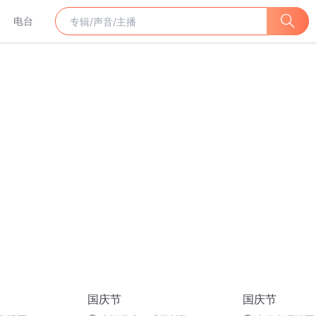
电台
国庆节
国庆节