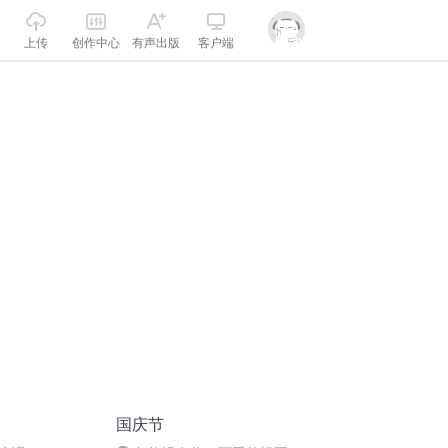
上传
创作中心
有声出版
客户端
国庆节