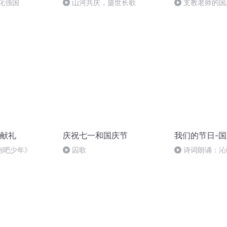
化强国
山河共庆，盛世长歌
支教老师的国
献礼
庆祝七一和国庆节
我们的节日-
跑吧少年》
囚歌
诗词朗诵：沁
读者：张继军