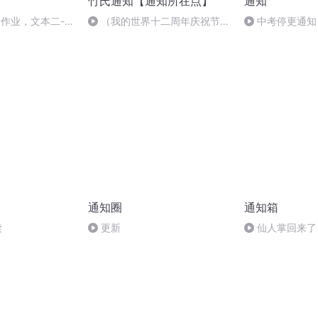
竹氏通知【通知所在点】
通知
周作业，文本二-
（我的世界十二周年庆祝节
中考停更通知
目）此生无悔入麦块，来世还做
方块人！
通知圈
通知箱
读
更新
仙人掌回来了