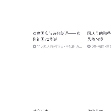
欢度国庆节诗歌朗诵——喜
国庆节的那些
迎祖国72华诞
风俗习惯
115国庆特别节目-诗歌朗诵-
06-法国-
中国梦
国庆节的那些