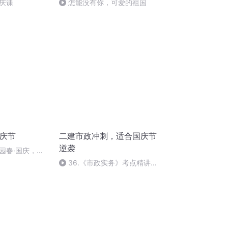
庆课
怎能没有你，可爱的祖国
国庆节
二建市政冲刺，适合国庆节
逆袭
园春·国庆，朗
36.《市政实务》考点精讲第
36节课_2020926212025