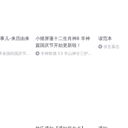
事儿-来历由来
小猪屏蓬十二生肖神8 羊神
读范本
篇国庆节开始更新啦！
张玄墓志
世界各国的国庆节-
羊神祭酒 53 羊山神廿三护祭
事儿
坛 敬天地白泽做祭酒（4）