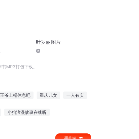
叶罗丽图片
版
书MP3打包下载。
王爷上榻休息吧
重庆儿女
一人有庆
范
我有一张通天图
信息全知者在都市
小狗浪漫故事在线听
听家乡故事学党史
孩子听鬼故事后恐惧
手机端