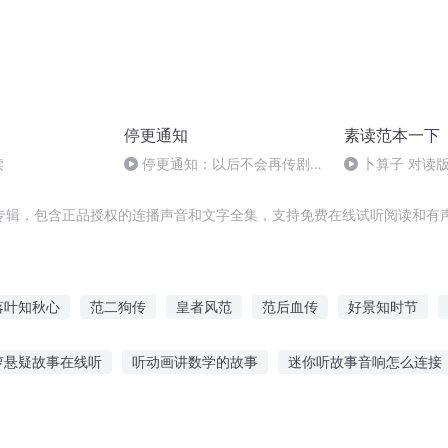
停更通知
素读范本一下
读
停更通知：以后不会再传剧
卜算子 对读
了，除非是亲友和自己的剧。感
谢支持~2016.12.08
专辑，包含正品授权的连播声音和文字全集，支持免费在线试听阅读和有声
落叶知秋心
范二狗传
皇者风范
范后血传
好景知时节
节
我休息了
穿越之大庆帝国
末世重生之皇者风范
为人师
萝悬疑故事在线听
听动画讲数学的故事
迷你听故事音响怎么连接
通天神图
巴比娃娃故事视频
听24孝故事的感受
夜间故事夜听电台直播