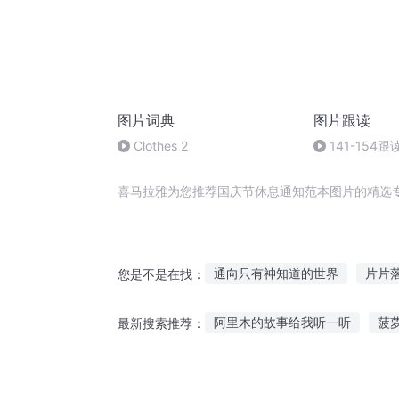
图片词典
图片跟读
Clothes 2
141-154跟
喜马拉雅为您推荐国庆节休息通知范本图片的精选
通向只有神知道的世界
片片
您是不是在找：
我有一张全知地图
夏花知时
阿里木的故事给我听一听
菠
最新搜索推荐：
大庆皇太子
庆余年之范彤
故事汪汪队的故事在线听
听