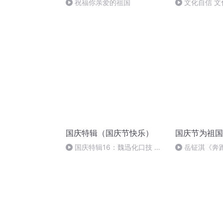
祝福你亲爱的祖国
文化自信 文
国庆特辑（国庆节快乐）
国庆节为祖国
国庆特辑16：魏迅化口技 二
岳钲淇《奔
胡 东方红+一般唱法和原生态