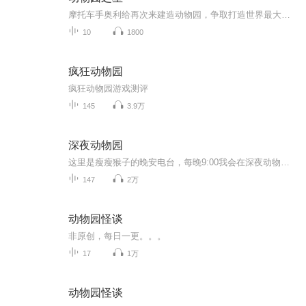
摩托车手奥利给再次来建造动物园，争取打造世界最大动物园！！！
10
1800
疯狂动物园
疯狂动物园游戏测评
145
3.9万
深夜动物园
这里是瘦瘦猴子的晚安电台，每晚9:00我会在深夜动物园读一篇好文，送给那个可爱的你~
147
2万
动物园怪谈
非原创，每日一更。。。
17
1万
动物园怪谈