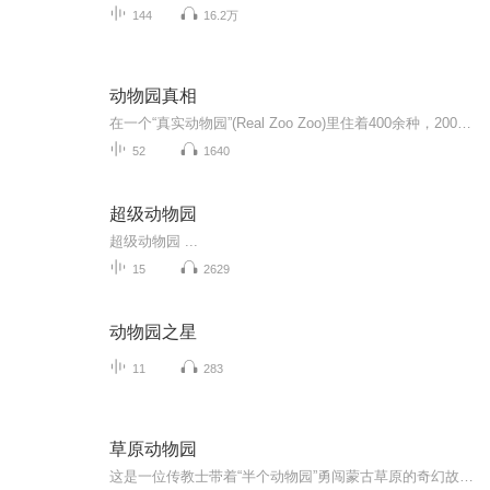
144
16.2万
动物园真相
在一个“真实动物园”(Real Zoo Zoo)里住着400余种，2000多只动物。动物园里有一个可供小朋友们亲密接触的学习体验馆。在学习体验馆里生活着小斑猫(SSECOM)，小热狗(HOTDOG)，小粉猪(PINGKY)，小兔司(TOSI)，小豆鼠(DOTOM)，都是我们平常见到且与人类亲密...
52
1640
超级动物园
超级动物园 ...
15
2629
动物园之星
11
283
草原动物园
这是一位传教士带着“半个动物园”勇闯蒙古草原的奇幻故事。光绪末年，在京城的美国传教士柯罗威，突发奇想要去赤峰修建一座草原动物园。他带着雄狮、大象、鹦鹉、蟒蛇以及一对虎纹马、五只狒狒一起奔赴草原。草原上，盗梦少女预知未来、通晓动物语言的少...