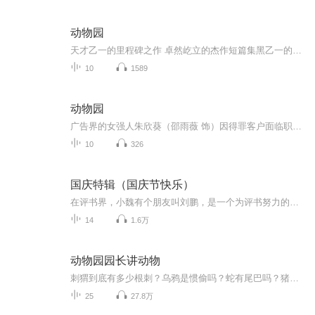
动物园
天才乙一的里程碑之作 卓然屹立的杰作短篇集黑乙一的经典代表作惊悚却洁净的字句 温暖与寒意同时交缠 令人安心却更愁怅
10
1589
动物园
广告界的女强人朱欣葵（邵雨薇 饰）因得罪客户面临职业生涯危机，为了保住饭碗，不得不接受公司安排，前往高雄寿山动物园担任实习保育员。在这个截然不同的环境中，她遇到了个性严谨、不善言辞的资深保育员苏冠州（王柏杰 饰）。从一开始的格格不入，甚至...
10
326
国庆特辑（国庆节快乐）
在评书界，小魏有个朋友叫刘鹏，是一个为评书努力的小伙子。在2021年国庆期间，他想弄个特辑，便烦劳我给他录个爱国题材的评书小段儿。这种事情，不是特殊情况，小魏一般不会拒绝，也就给其录了一个《鲁迅踢鬼》，等他传完，我再传到我的专辑里。另外，小...
14
1.6万
动物园园长讲动物
刺猬到底有多少根刺？乌鸦是惯偷吗？蛇有尾巴吗？猪肮脏吗？大象的皮厚吗？鳄鱼会流眼泪吗？小朋友们，这些问题你是不是都想过？那你知道答案吗？如果你想要得到准确的答案，最好是请教一位动物园园长，从今天开始，蝌蚪妈为你们带来《动物园园长解答趣味问题》系列，回答问题的亨利园长是德国慕尼黑海拉布伦动物园园长，他还兼任慕尼黑大学动物学教授，希望你们能喜欢他的答案~
25
27.8万