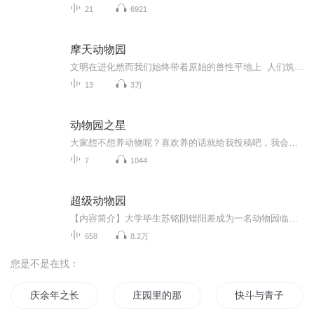
21
6921
摩天动物园
文明在进化然而我们始终带着原始的兽性平地上 人们筑起万丈高楼不过是一座座 摩天动物园点击破亿全创作天后 G.E.M.邓紫棋华语歌坛年底震撼大作 首任总监制全新专辑【摩天动物园】2019 . 12 . 27. 重磅发行内附特殊装帧图文词本 （内含专辑概念/歌词/写...
13
3万
动物园之星
大家想不想养动物呢？喜欢养的话就给我投稿吧，我会用音频的方式把它养下来，快来订阅吧!
7
1044
超级动物园
【内容简介】大学毕生苏铭阴错阳差成为一名动物园临时工，意外获得了“动物之友”的能力，可以和动物交流，甚至控制动物！【作者/主播】作者：银色纪念币主播：遥声传媒【购买须知】1、部分集数可免费试听，具体以专辑播放页为准。2、版权归原作者所有，严...
658
8.2万
您是不是在找：
庆余年之长歌行
庄园里的那点事
快斗与青子的情人