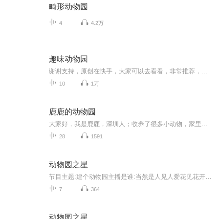
畸形动物园
4
4.2万
趣味动物园
谢谢支持，原创在快手，大家可以去看看，非常推荐，特别好看的节目。
10
1万
鹿鹿的动物园
大家好，我是鹿鹿，深圳人；收养了很多小动物，家里是个动物园；高级茶艺师；中文系毕业；修心理学教育学；联合创作者，蛛蛛蛛蛛是天津的医生（以后再详细介绍吧~）是一位非常棒的妈妈，养出了‘‘别人家孩子’’里面的‘‘别人家孩子’’，和快乐无忧无虑...
28
1591
动物园之星
节目主题:建个动物园主播是谁:当然是人见人爱花见花开车见车爆胎的说吧军适合谁听:都适合主播的话:建动物园，别忘了三连
7
364
动物园之星