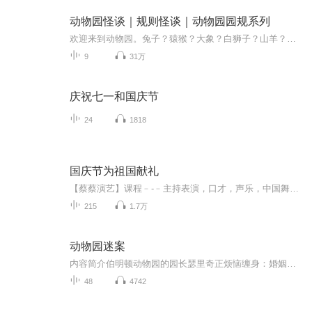
动物园怪谈｜规则怪谈｜动物园园规系列
欢迎来到动物园。兔子？猿猴？大象？白狮子？山羊？水母？它？不论如何，衷心的祝愿你，活着出去。规则类怪谈巅峰之作。作者：十六椰子B站@请求加强雷子姐已开放一切不盈利的转载/改编/二创授权
9
31万
庆祝七一和国庆节
24
1818
国庆节为祖国献礼
【蔡蔡演艺】课程﹣-﹣主持表演，口才，声乐，中国舞，民族舞。独特的小舞台，专业的录音棚，每一位同学都能成为优秀的小明星。独特的教学模式，轻松上课，快乐学习！知名主持人，舞蹈家，高级教师任职授课！江南总校：河沟街42号三楼 18545856430江北分校...
215
1.7万
动物园迷案
内容简介伯明顿动物园的园长瑟里奇正烦恼缠身：婚姻破裂；婚外恋人没有经济来源；动物园疾病蔓延，动物健康状况不容乐观……。再加上债台高筑，瑟里奇几乎被生活碾碎，他极度盼望能借助什么东西走出困境。这个精明的中年男子能如愿以偿吗？他会为了达成目...
48
4742