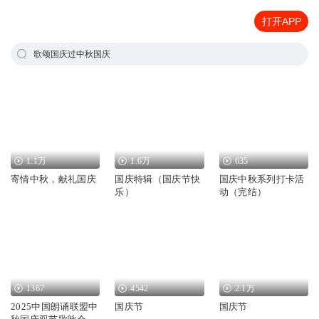
打开APP
歌颂国庆过中秋国庆
1.1万
1.6万
635
寄情中秋，献礼国庆
国庆特辑（国庆节快
国庆中秋系列打卡活
乐）
动（完结）
1367
4542
2.1万
2025中国朗诵联盟中
国庆节
国庆节