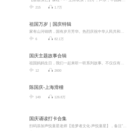
215
1.7万
祖国万岁｜国庆特辑
家有山河锦绣，国有岁月芳华。热烈庆祝中华人民共和国成立73周年！
6
82.1万
国庆主题故事合辑
祖国妈妈生日，我们一起来听一听系列故事。不仅仅有《我的祖国》，还有红军故事，也有关于战争的故事，让大家体会到和平年代的不易。
12
2600
陈国庆-上海滑稽
149
126.8万
国庆诵读打卡合集
扫码添加声悦童星老师【造梦者文化-声悦童星】，备注“诵读打卡”报名，已添加好友的，直接发送“诵读打卡”报名，报名成功后进入社群。