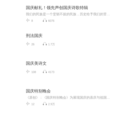
国庆献礼！领先声创国庆诗歌特辑
我们的民族是一个坚韧不拔的民族，历史给予我们的苦难都变成了闪着金光的勋章！我们的国家是一个龙腾虎跃的国家，那条巨龙正以不可阻挡之势崛起于神奇的东方！------------------------------------------------值此祖国70周年华诞之际，领先声创以诗歌向祖国献礼！用我们的声音、用我们的热血、用我们的灵魂诵读经典爱国篇章，歌颂我们的祖国！永远繁荣富强！
8
6076
刑法国庆
26
1.7万
国庆美诗文
108
4173
国庆特别晚会
《原创》：《国庆特别晚会》为展现国庆的喜庆与祖国的深情我将以具体的场景切入从清晨升旗的庄严到街头巷尾的欢庆到历史与当下的交融，用优美的笔触传递对祖国的热爱与自豪！用诗歌和情感美文形式，歌颂祖国的繁荣富强，祝人民幸福安康！
12
2.9万