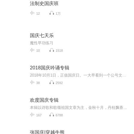
法制史国庆班
12
1万
国庆七天乐
魔性早功练习
10
1518
2018国庆吟诵专辑
2018年10月1日，正值国庆日。一大早看到一个公号文章，正是文天祥的《己卯十月一日至燕越五日罹狴犴有感而赋》。当然，彼十一非当今的十一。不过数字的巧合还是让人感触，今天拿来读一读，体味一番历史英杰的民族情怀，恰也当时。 根据诗题来看，这组诗是写于十月一日至十月五日之间，是文天祥被俘之后所作，这些诗作不仅有凛凛正气，更也能看的到他百端交集的复杂情感。另一首于右任先生的《望大陆》，微信公号有称《望乡》，一句“山之上国之殇”荡气回肠，一并兴起拿来读了一读。仓促间多有瑕疵...
38
2592
欢度国庆专辑
本辑以诗歌和歌颂祖国文章为主，金秋十月，丹桂飘香，在这个充满丰收喜悦的季节里，我们满怀激动和自豪，迎来了中华人民共和国76周年华诞。这不仅是一个庄重的纪念日，更是全体中华儿女共同欢庆的盛大的节日，承载着深厚的民族情感和历史意义.
167
6788
张国庆|穿越牛熊