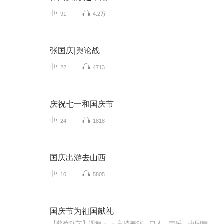
91
4.2万
张国庆|舆论战
22
4713
庆祝七一和国庆节
24
1818
国庆出游去山西
10
5805
国庆节为祖国献礼
【蔡蔡演艺】课程﹣-﹣主持表演，口才，声乐，中国舞，民族舞。独特的小舞台，专业的录音棚，每一位同学都能成为优秀的小明星。独特的教学模式，轻松上课，快乐学习！知名主持人，舞蹈家，高级教师任职授课！江南总校：河沟街42号三楼 18545856430江北分校...