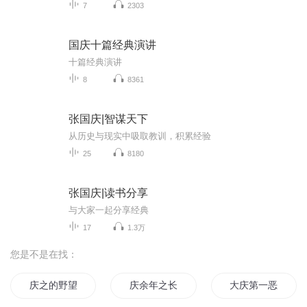
7
2303
国庆十篇经典演讲
十篇经典演讲
8
8361
张国庆|智谋天下
从历史与现实中吸取教训，积累经验
25
8180
张国庆|读书分享
与大家一起分享经典
17
1.3万
您是不是在找：
庆之的野望
庆余年之长歌行
大庆第一恶