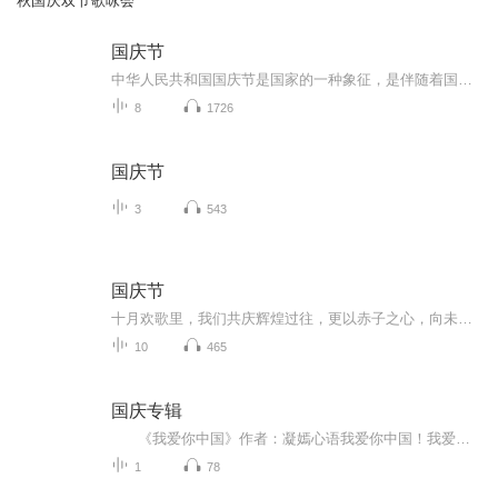
秋国庆双节歌咏会
国庆节
中华人民共和国国庆节是国家的一种象征，是伴随着国家的出现而出现的。让我们用诗歌朗诵歌颂祖国的繁荣富强，国泰民安。
8
1726
国庆节
3
543
国庆节
十月欢歌里，我们共庆辉煌过往，更以赤子之心，向未来书写滚烫的誓言——这盛世，值得我们以热爱相拥。
10
465
国庆专辑
《我爱你中国》作者：凝嫣心语我爱你中国！我爱你春天蓬勃的秧苗；我爱你秋日金黄的硕果。我爱你中国！我爱你青松气质，我爱你红梅品格！我爱你家乡的甜蔗好像乳汁滋润着我的心窝。我爱你中国，我要把最美的歌儿献给你，我的母亲我的祖国。我爱你中国，我爱...
1
78