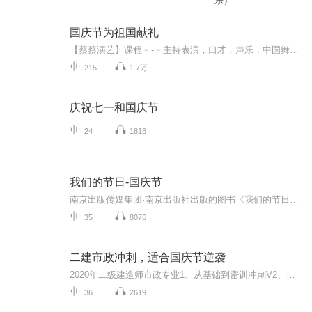
乐）
国庆节为祖国献礼
【蔡蔡演艺】课程﹣-﹣主持表演，口才，声乐，中国舞，民族舞。独特的小舞台，专业的录音棚，每一位同学都能成为优秀的小明星。独特的教学模式，轻松上课，快乐学习！知名主持人，舞蹈家，高级教师任职授课！江南总校：河沟街42号三楼 18545856430江北分校...
215
1.7万
庆祝七一和国庆节
24
1818
我们的节日-国庆节
南京出版传媒集团·南京出版社出版的图书《我们的节日》通过对中国节日文化和节日意义进行深度的挖掘，面向青少年群体构建独具特色的栏目内容，以此丰富春节、元宵节、清明节、端午节、七夕节、中秋节、重阳节等传统节日；六一节、教师节、国庆节等新兴节日的文化内涵和表现形式。促进青少年形成新的节日习俗，提升节日仪式感、认同感。音频作品由金陵朗读者联盟志愿者朗诵，南京音像出版社、金陵图书馆联合制作。
35
8076
二建市政冲刺，适合国庆节逆袭
2020年二级建造师市政专业1、从基础到密训冲刺V2、从精华课程到超压密押V3、0基础同步更新v4、持续更新到2020年考试V5、只要你跟着学让你一次稳拿证V6、渠道超压压题，超压三页纸等独家绝密压题!
36
2619