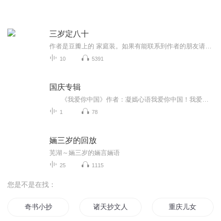
三岁定八十
作者是豆瓣上的 家庭装。如果有能联系到作者的朋友请和我联络~
10
5391
国庆专辑
《我爱你中国》作者：凝嫣心语我爱你中国！我爱你春天蓬勃的秧苗；我爱你秋日金黄的硕果。我爱你中国！我爱你青松气质，我爱你红梅品格！我爱你家乡的甜蔗好像乳汁滋润着我的心窝。我爱你中国，我要把最美的歌儿献给你，我的母亲我的祖国。我爱你中国，我爱...
1
78
婳三岁的回放
芜湖～婳三岁的婳言婳语
25
1115
您是不是在找：
奇书小抄
诸天抄文人
重庆儿女