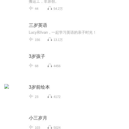
搬运工，非原创。
44
54.2万
三岁英语
Lucy和Ivan，一起学习英语的亲子时光！
156
13.1万
3岁孩子
68
4456
3岁前绘本
23
4172
小三岁月
103
5024