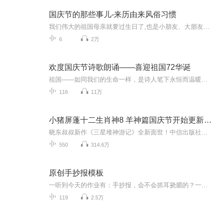
国庆节的那些事儿-来历由来风俗习惯
我们伟大的祖国母亲就要过生日了,也是小朋友、大朋友们最喜欢的“国庆小长假”或说“黄金周”还有说”国庆7天乐”的，说法真是不一而足。那么“国庆节”是怎么来的？自古以来国庆节怎么庆贺？新中国国庆节的来历，以及新中国国庆节的庆贺方式又有哪些呢？ ...
6
2万
欢度国庆节诗歌朗诵——喜迎祖国72华诞
祖国——如同我们的生命一样，是诗人笔下永恒而温暖的主题。在祖国72周年华诞来临之际，特创建这个诗歌朗诵专辑，诵读经典爱国篇章，和大家一起歌颂祖国，向国庆的献礼！祝愿伟大的祖国繁荣富强，祝愿大家国庆节快乐，度过平安快乐的黄金周假期！
116
11万
小猪屏蓬十二生肖神8 羊神篇国庆节开始更新啦！
晓东叔叔新作《三星堆神游记》全新面世！中信出版社出版！京东当当淘宝均有售！点蓝色字收听——《小猪屏蓬爆笑日记2024》《小猪屏蓬爆笑日记2》《小猪屏蓬爆笑日记1》让你笑得喘不上气！《我进故宫当富翁——小猪屏蓬故宫财商笔记》教你成为大富翁！《小...
550
314.6万
原创手抄报模板
一听到今天的作业有：手抄报，会不会抓耳挠腮的？一起来看看，总有您需要的模板在这里。
119
2.5万