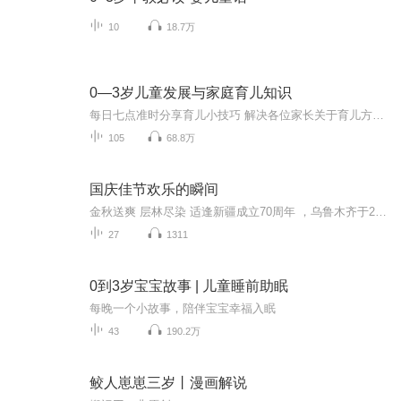
10
18.7万
0—3岁儿童发展与家庭育儿知识
每日七点准时分享育儿小技巧 解决各位家长关于育儿方面问题，和各位家长一同成长。一切为了孩子️BC国际婴幼园微信：BCdaycare（BC大写，daycare小写）欢迎咨询
105
68.8万
国庆佳节欢乐的瞬间
金秋送爽 层林尽染 适逢新疆成立70周年 ，乌鲁木齐于2025年9月23日迎来党中央和习大大带领的慰问团。新疆各族群众欢欣鼓舞，热烈欢迎。
27
1311
0到3岁宝宝故事 | 儿童睡前助眠
每晚一个小故事，陪伴宝宝幸福入眠
43
190.2万
鲛人崽崽三岁丨漫画解说