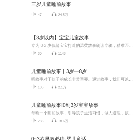
三岁儿童睡前故事
47
24.5万
【3岁以内】宝宝儿童故事
专为 0-3 岁低龄宝宝打造的温柔故事朗读专辑，精准匹配婴幼儿听觉发育与认知水平。全程放缓语速、软糯人声朗读，无刺耳音效、无复杂刺激剧情，呵护宝宝娇嫩听力。故事分为三大系列：可爱小动物认知、日常好习惯启蒙、治愈晚安哄睡短篇，抓住 0-3 岁语言敏...
30
1143
儿童睡前故事丨3岁—8岁
听故事对于孩子的成长非常重要。通过故事，我们可以创造氛围、传递情感，以潜移默化而非灌输的方式来陶冶孩子的情操。故事是孩子的粮食，小时候缺乏这种粮食对于孩子来说是一个巨大的损失，并且永远也无法弥补，孩子今后的情感甚至也会因此而受到影响。 —...
105
2.1万
儿童睡前故事Ⅰ0到3岁宝宝故事
每晚一个睡前故事，引导孩子生活习惯，做人道理，孩子爱听、爱学。
236
18.6万
0~3岁早教必读·婴儿童话