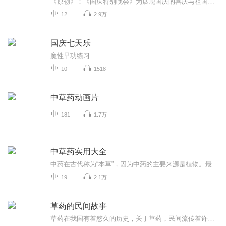
《原创》：《国庆特别晚会》为展现国庆的喜庆与祖国的深情我将以具体的场景切入从清晨升旗的庄严到街头巷尾的欢庆到历史与当下的交融，用优美的笔触传递对祖国的热爱与自豪！用诗歌和情感美文形式，歌颂祖国的繁荣富强，祝人民幸福安康！
12
2.9万
国庆七天乐
魔性早功练习
10
1518
中草药动画片
181
1.7万
中草药实用大全
中药在古代称为“本草”，因为中药的主要来源是植物。最早系统记载中药知识的《神农本草经》 ,成书于中国汉朝时期，收药365种，分为上、中、下三品。之后，随着时代的发展，到明朝时，李时珍的《本草纲目》已收集中药达1829种。
19
2.1万
草药的民间故事
草药在我国有着悠久的历史，关于草药，民间流传着许多小故事。有些故事真假无从考证，有些故事则带有神话色彩，无论哪一种形式，故事的主要目的是希望让人们更容易的记住草药的名字。