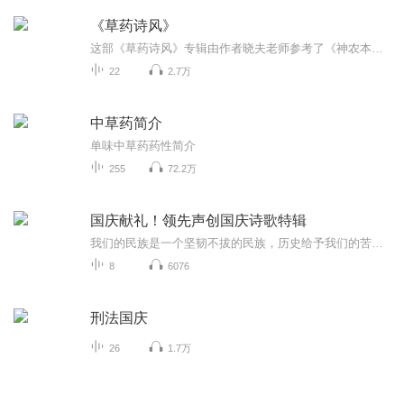
《草药诗风》
这部《草药诗风》专辑由作者晓夫老师参考了《神农本草经》及大量古文及白话文注释编撰而成，是一部展示中医现药理的诗歌散文集，是一部值得欣赏、借鉴的文学类作品。备注 ：本专辑内容仅供娱乐和参考，不存在任何指导性。如有疾病或健康问题，请及时就医并...
22
2.7万
中草药简介
单味中草药药性简介
255
72.2万
国庆献礼！领先声创国庆诗歌特辑
我们的民族是一个坚韧不拔的民族，历史给予我们的苦难都变成了闪着金光的勋章！我们的国家是一个龙腾虎跃的国家，那条巨龙正以不可阻挡之势崛起于神奇的东方！------------------------------------------------值此祖国70周年华诞之际，领先声创以诗歌向祖国献礼！用我们的声音、用我们的热血、用我们的灵魂诵读经典爱国篇章，歌颂我们的祖国！永远繁荣富强！
8
6076
刑法国庆
26
1.7万