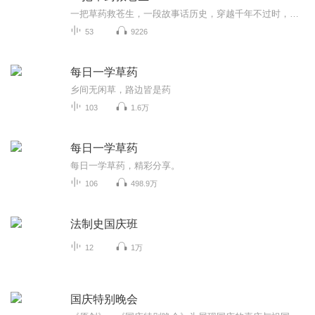
一把草药救苍生，一段故事话历史，穿越千年不过时，人间有此疾病无…
53
9226
每日一学草药
乡间无闲草，路边皆是药
103
1.6万
每日一学草药
每日一学草药，精彩分享。
106
498.9万
法制史国庆班
12
1万
国庆特别晚会