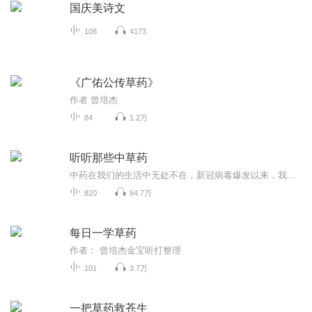
国庆美诗文
108
4173
《广佑公传草药》
作者 曾培杰
84
1.2万
听听那些中草药
中药在我们的生活中无处不在，新冠病毒爆发以来，我们重新认识了中药的力量。中药就是指在中医理论指导下，用于预防、治疗、诊断疾病并具有康复与保健作用的物质，中医药是祖国医药学宝库中的瑰宝，是中国文化重要组成部分,,在世界上有着深远的影响。提高...
820
64.7万
每日一学草药
作者： 曾培杰金宝听打整理
101
3.7万
一把草药救苍生