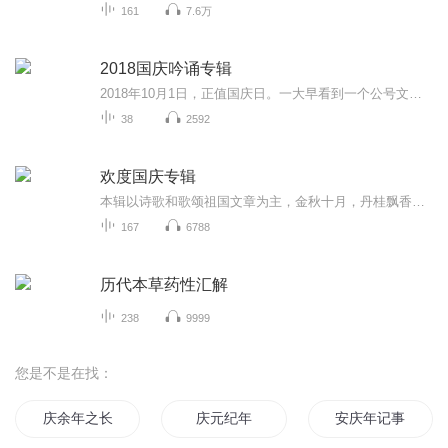
161
7.6万
2018国庆吟诵专辑
2018年10月1日，正值国庆日。一大早看到一个公号文章，正是文天祥的《己卯十月一日至燕越五日罹狴犴有感而赋》。当然，彼十一非当今的十一。不过数字的巧合还是让人感触，今天拿来读一读，体味一番历史英杰的民族情怀，恰也当时。 根据诗题来看，这组诗是写于十月一日至十月五日之间，是文天祥被俘之后所作，这些诗作不仅有凛凛正气，更也能看的到他百端交集的复杂情感。另一首于右任先生的《望大陆》，微信公号有称《望乡》，一句“山之上国之殇”荡气回肠，一并兴起拿来读了一读。仓促间多有瑕疵...
38
2592
欢度国庆专辑
本辑以诗歌和歌颂祖国文章为主，金秋十月，丹桂飘香，在这个充满丰收喜悦的季节里，我们满怀激动和自豪，迎来了中华人民共和国76周年华诞。这不仅是一个庄重的纪念日，更是全体中华儿女共同欢庆的盛大的节日，承载着深厚的民族情感和历史意义.
167
6788
历代本草药性汇解
238
9999
您是不是在找：
庆余年之长歌行
庆元纪年
安庆年记事