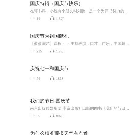
国庆特辑（国庆节快乐）
在评书界，小魏有个朋友叫刘鹏，是一个为评书努力的小伙子。在2021年国庆期间，他想弄个特辑，便烦劳我给他录个爱国题材的评书小段儿。这种事情，不是特殊情况，小魏一般不会拒绝，也就给其录了一个《鲁迅踢鬼》，等他传完，我再传到我的专辑里。另外，小...
14
1.6万
国庆节为祖国献礼
【蔡蔡演艺】课程﹣-﹣主持表演，口才，声乐，中国舞，民族舞。独特的小舞台，专业的录音棚，每一位同学都能成为优秀的小明星。独特的教学模式，轻松上课，快乐学习！知名主持人，舞蹈家，高级教师任职授课！江南总校：河沟街42号三楼 18545856430江北分校...
215
1.7万
庆祝七一和国庆节
24
1818
我们的节日-国庆节
南京出版传媒集团·南京出版社出版的图书《我们的节日》通过对中国节日文化和节日意义进行深度的挖掘，面向青少年群体构建独具特色的栏目内容，以此丰富春节、元宵节、清明节、端午节、七夕节、中秋节、重阳节等传统节日；六一节、教师节、国庆节等新兴节日的文化内涵和表现形式。促进青少年形成新的节日习俗，提升节日仪式感、认同感。音频作品由金陵朗读者联盟志愿者朗诵，南京音像出版社、金陵图书馆联合制作。
35
8076
为什么精准预报天气有点难