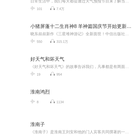
日常生活中，我们每天都会通过天气预报节目来了解当天及最近几天的天气状况。为什么天气只能预报呢？本书针对青少年读者设计，通过五个部分图文并茂地回答了这个问题。这五个部分是：天气预报是什么、天气预报怎么报、天气预报中的表达术语、动植物预报天...
101
7.4万
小猪屏蓬十二生肖神8 羊神篇国庆节开始更新啦！
晓东叔叔新作《三星堆神游记》全新面世！中信出版社出版！京东当当淘宝均有售！点蓝色字收听——《小猪屏蓬爆笑日记2024》《小猪屏蓬爆笑日记2》《小猪屏蓬爆笑日记1》让你笑得喘不上气！《我进故宫当富翁——小猪屏蓬故宫财商笔记》教你成为大富翁！《小...
550
315.1万
好天气和坏天气
《好天气和坏天气》的故事告诉我们，凡事都是有两面性的，有好的一面，也有坏的一面，如果我们总是盯着事情坏的一面，那么我们就不会快乐。如果我们变化一下看问题的角度，把着眼点盯着事物好的一面看，那我们的烦恼就会减少很多。
19
954
淮南鸿烈
8
1134
淮南子
《淮南子》是淮南王刘安和他的门人宾客共同撰著的一部著作。内容丰富，既保存了先秦以来的许多思想材料，又有汉初思想综合的时代风貌。本专辑为其作品原文诵读。