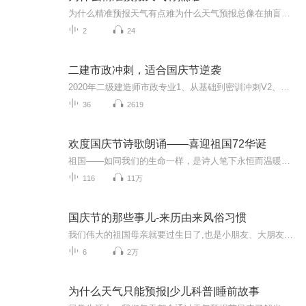
为什么精准预报天气有点难为什么天气预报总像在抽盲盒？老中医用把脉来给你打个比方 每到雨季，手机里的天气预报App就像叛逆期的孩子——说好下午三点下雨，结果艳阳高照；预报晴天万里，转眼就被淋成落汤鸡。这事儿要搁中医里，就好比你让大夫隔着一层...
2
24
二建市政冲刺，适合国庆节逆袭
2020年二级建造师市政专业1、从基础到密训冲刺V2、从精华课程到超压密押V3、0基础同步更新v4、持续更新到2020年考试V5、只要你跟着学让你一次稳拿证V6、渠道超压压题，超压三页纸等独家绝密压题!
36
2619
欢度国庆节诗歌朗诵——喜迎祖国72华诞
祖国——如同我们的生命一样，是诗人笔下永恒而温暖的主题。在祖国72周年华诞来临之际，特创建这个诗歌朗诵专辑，诵读经典爱国篇章，和大家一起歌颂祖国，向国庆的献礼！祝愿伟大的祖国繁荣富强，祝愿大家国庆节快乐，度过平安快乐的黄金周假期！
116
11万
国庆节的那些事儿-来历由来风俗习惯
我们伟大的祖国母亲就要过生日了,也是小朋友、大朋友们最喜欢的“国庆小长假”或说“黄金周”还有说”国庆7天乐”的，说法真是不一而足。那么“国庆节”是怎么来的？自古以来国庆节怎么庆贺？新中国国庆节的来历，以及新中国国庆节的庆贺方式又有哪些呢？ ...
6
2万
为什么天气只能预报|少儿科普|睡前故事