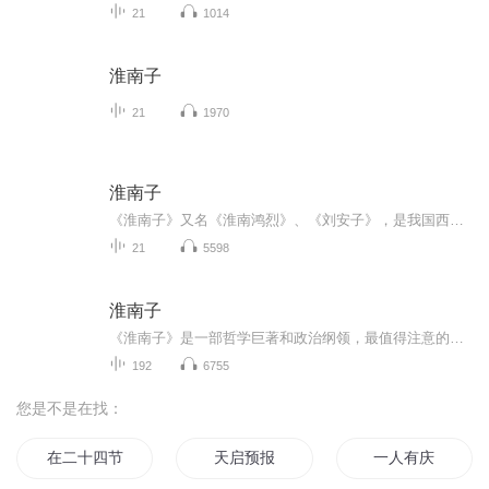
21
1014
淮南子
21
1970
淮南子
《淮南子》又名《淮南鸿烈》、《刘安子》，是我国西汉时期创作的一部论文集，由西汉皇族淮南王刘安主持撰写，故而得名。该书在继承先秦道家思想的基础上，综合了诸子百家学说中的精华部分，对后世研究秦汉时期文化起到了不可替代的作用。
21
5598
淮南子
《淮南子》是一部哲学巨著和政治纲领，最值得注意的是它的哲学思想和政治主张。“道”是是它的灵魂和贯穿全书的红线，作者对道的本质特点做了充分的描述和阐发。它的主要思想内容1. 道论2.宇宙观3.无为观4.社会历史观5.祸福观6.生命观7.人性论8.鬼神观9.军...
192
6755
您是不是在找：
在二十四节气里
天启预报
一人有庆