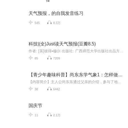
报
天气预报，的自我发音练习
545
8.3万
科技|(全)Just读天气预报(豆瓣8.5)
作者: [英]彼得•穆尔 出版社: 广西师范大学出版社出品方: 新民说副标题: 一部科学探险史译者: 张朋亮 出版年: 2019-2页数: 528定价: 68.00装帧: 平装ISBN: 9787549576913菜评：4星▼内容简介19世纪以前，天气一直是一个神秘的存在。暴雨、海啸、雷电、冰...
85
7209
【青少年趣味科普】尚东东学气象1：怎样做天气预报
【内容简介】主人公尚东东通过父亲的介绍，参与了地面气象观测、高空气象观测、气象数据通讯、天气预报制作、电视天气预报节目制作，全程了解了天气预报制作的全过程，并通过专业技术人员的介绍，了解其中的原理和知识。语言通俗、质朴，介绍知识生动活泼...
38
6442
国庆节
11
2.1万