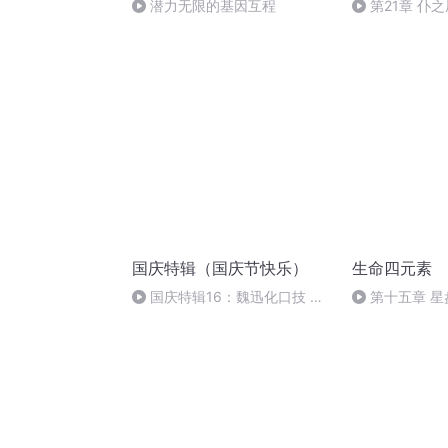
潜力无限的基因互程
第21章 仆之
国庆特辑（国庆节快乐）
生命四元素
国庆特辑16：魏迅化口技 二
第十五章 
胡 东方红+一般唱法和原生态
柠杨