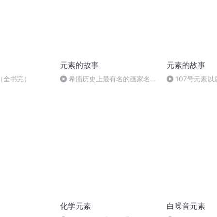
元素的故事
元素的故事
表（全书完）
希腊历史上最有名的画家名叫
107号元素以
阿佩利斯
化学元素
白噪音元素