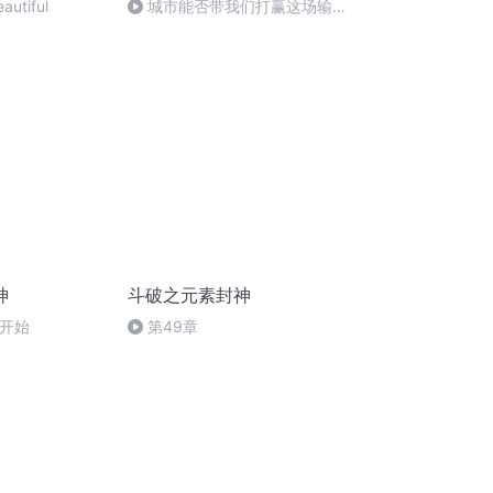
autiful
城市能否带我们打赢这场输不
起的“碳中和”战？
神
斗破之元素封神
验开始
第49章