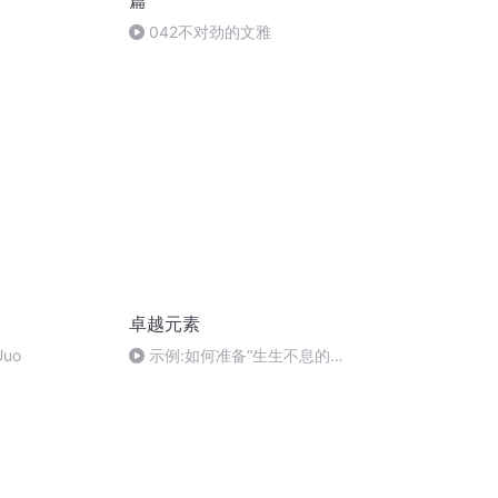
篇
042不对劲的文雅
卓越元素
uo
示例:如何准备“生生不息的企
业社区”电梯演讲