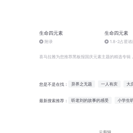
生命四元素
生命四元素
附录
1.8-2占
星座代表的四
喜马拉雅为您推荐黑板报国庆元素主题的精选专辑
异界之无题
一人有庆
大
您是不是在找：
普天同庆
无题好了
文不
听老刘的故事的感受
小学生
最新搜索推荐：
题素片言
重庆儿女
仙子催眠故事在线听
小孩看
中秋歌听的故事的
坑好友听
云剪辑