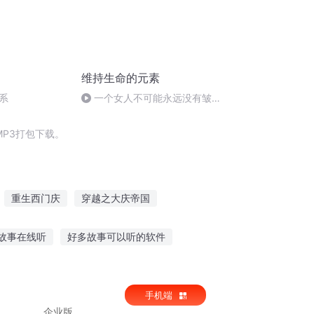
维持生命的元素
系
一个女人不可能永远没有皱
纹，但可以没有斑（二）
P3打包下载。
重生西门庆
穿越之大庆帝国
阿拉德
无影无题
庆余年之长歌行
故事在线听
好多故事可以听的软件
传奇故事在线听
5岁孩子听睡前故事
手机端
企业版