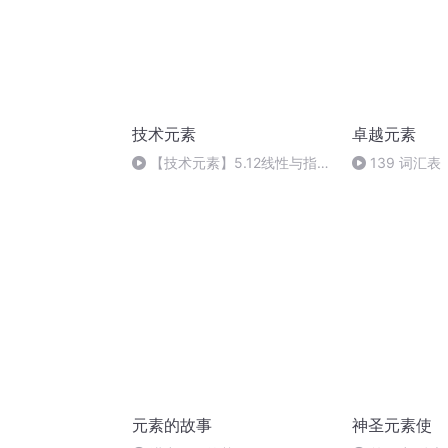
技术元素
卓越元素
【技术元素】5.12线性与指数
139 词汇
的增加（终）
元素的故事
神圣元素使