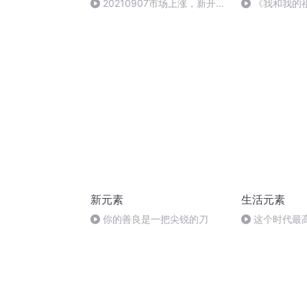
20210907市场上涨，新开一
《我和我的
期计划
新元素
生活元素
你的善良是一把尖锐的刀
这个时代最