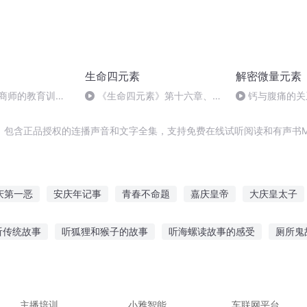
生命四元素
解密微量元素
星谘商师的教育训练-
《生命四元素》第十六章、附
钙与腹痛的关
个教育阶段
录1——占星学与两级疗法1
，包含正品授权的连播声音和文字全集，支持免费在线试听阅读和有声书M
庆第一恶
安庆年记事
青春不命题
嘉庆皇帝
大庆皇太子
对题
青春无题
庆阳成长手札
庆云传奇
问题元素师都来自
听传统故事
听狐狸和猴子的故事
听海螺读故事的感受
厕所鬼
书认真听故事
经典听老人讲故事小说
夜听助眠故事励志
安踏
的故事小说
听大盖帽故事大全
主播培训
小雅智能
车联网平台