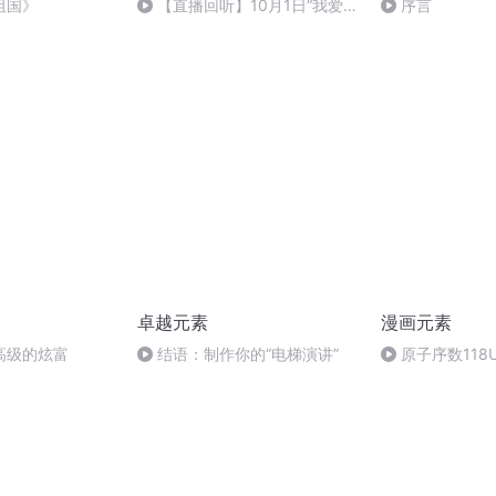
祖国》
【直播回听】10月1日“我爱你
序言
中国”主题读书音乐会
卓越元素
漫画元素
高级的炫富
结语：制作你的“电梯演讲”
原子序数118U