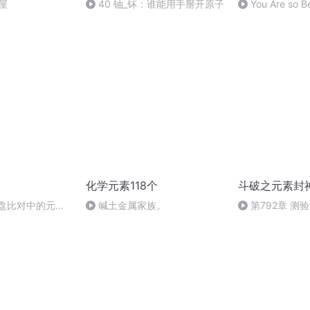
屋
40 铀_钚：谁能用手掰开原子
You Are so Be
化学元素118个
斗破之元素封
星盘比对中的元素
碱土金属家族。
第792章 测