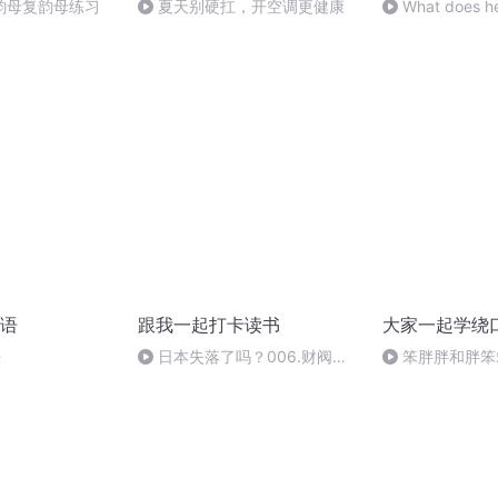
韵母复韵母练习
夏天别硬扛，开空调更健康
What does he
6
语
跟我一起打卡读书
大家一起学绕
法
日本失落了吗？006.财阀及
笨胖胖和胖笨
其兴衰