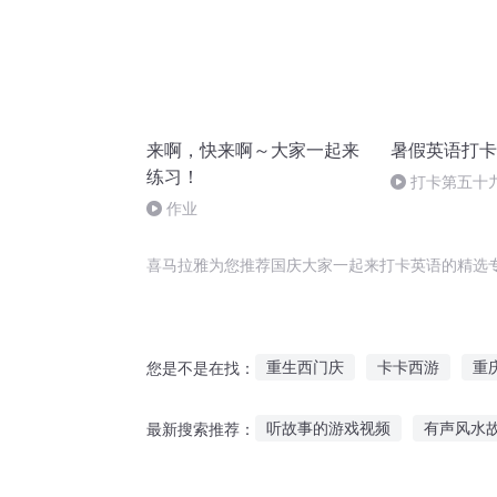
来啊，快来啊～大家一起来
暑假英语打卡
练习！
打卡第五十
（9）
作业
喜马拉雅为您推荐国庆大家一起来打卡英语的精选
重生西门庆
卡卡西游
重
您是不是在找：
异能重生西门庆
超越卡卡卡
听故事的游戏视频
有声风水
最新搜索推荐：
一人有庆
重生之西门庆
故事我慢慢讲给你听
火锅恋