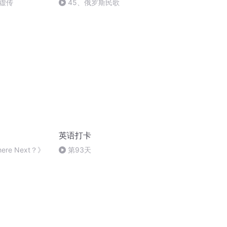
虚传
45、俄罗斯民歌
英语打卡
re Next？》
第93天