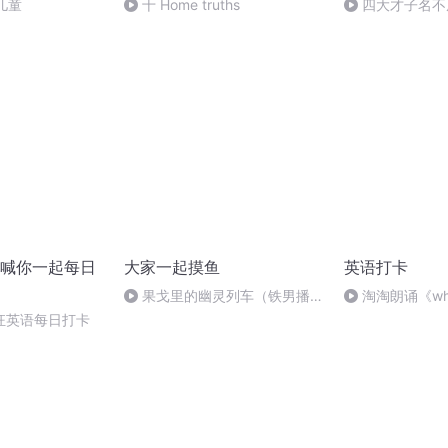
儿童
十 Home truths
四大才子名不
喊你一起每日
大家一起摸鱼
英语打卡
果戈里的幽灵列车（铁男播
淘淘朗诵《whe
讲）
狂英语每日打卡