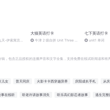
大猫英语打卡
七下英语打卡
九天-伊索寓言
牛津 2 级自拼 Unit Three 故
unit1 单词
事加单词
专辑，包含正品授权的连播声音和文字全集，支持免费在线试听阅读和有声
庆儿女
普天同庆
火影卡卡西穿越异界
庆阳成长手札
从庆
罗
年少有为的卡卡西
大庆皇太子
卡卡王国
大庆第一恶
故事在线听
听老许讲故事消失
听乐高幻影忍者故事
逃生完整
安庆年记事
爱故事在线听
焦点婚礼故事在线听
睡觉听的解压故事音乐
听