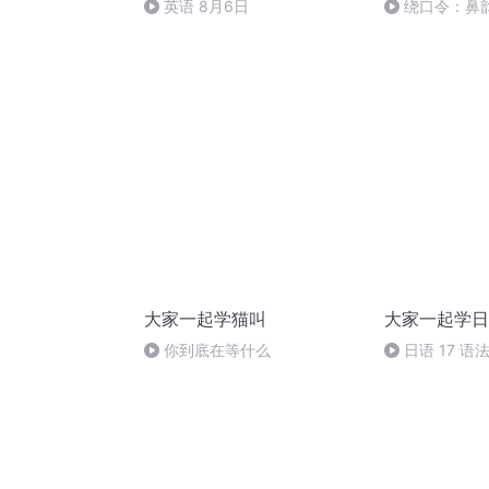
英语 8月6日
绕口令：鼻
大家一起学猫叫
大家一起学日
你到底在等什么
日语 17 语