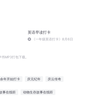
英语早读打卡
《一年级英语打卡》8月6日
书MP3打包下载。
余年开始打卡
庆元纪年
庆云传奇
庆余年之长歌行
穿越之大庆帝国
故事在线听
动物生存故事在线听
故事练口才乌鸦喝水
没故事的人听歌听调调