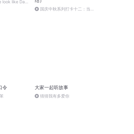
结）
 look like Day
国庆中秋系列打卡十二：当阳
桥
口令
大家一起听故事
笨
猜猜我有多爱你