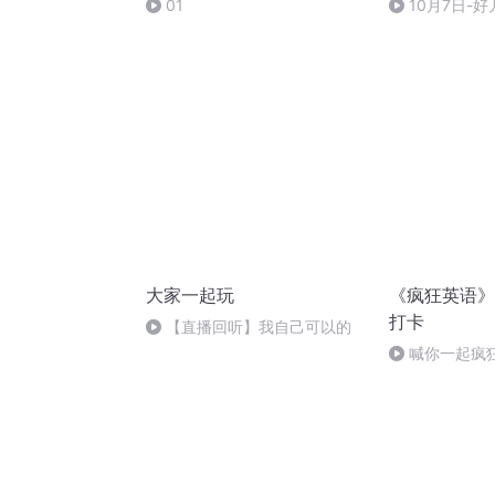
01
10月7日-好
大家一起玩
《疯狂英语》
打卡
【直播回听】我自己可以的
喊你一起疯