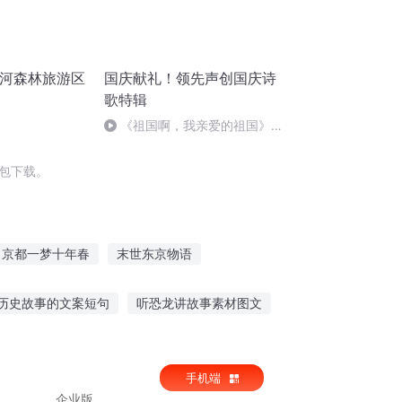
运河森林旅游区
国庆献礼！领先声创国庆诗
歌特辑
《祖国啊，我亲爱的祖国》温
婉
包下载。
京都一梦十年春
末世东京物语
大师
从京吹开始的园梦之旅
历史故事的文案短句
听恐龙讲故事素材图文
觉
占卜故事下集免费听
手机端
企业版