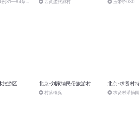
例81—84条
西黄垡旅游村
玉带桥030
林旅游区
北京-刘家铺民俗旅游村
北京-求贤村
村落概况
求贤村采摘园