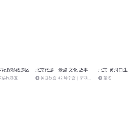
罗纪探秘旅游区
北京旅游｜景点·文化·故事
北京-黄河口
探秘旅游区
神游故宫·42·坤宁宫｜萨满祭
望塔
祀，大婚洞房