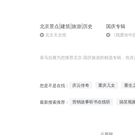
北京景点|建筑|旅游|历史
国庆专辑
北京天文馆
《我爱你中
喜马拉雅为您推荐北京 国庆旅游的精选专辑，包含
庆云传奇
重庆儿女
重生
您是不是在找：
庆元纪年
南京东京
庆阳
营销故事听书在线听
搞笑视
最新搜索推荐：
异能重生西门庆
庆余年之长
文化城听故事在哪里听啊
听
棒冰儿童故事在线听
你能给
云剪辑