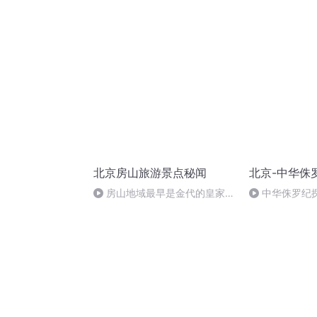
北京房山旅游景点秘闻
北京-中华侏
房山地域最早是金代的皇家陵
中华侏罗纪
园(结束篇)