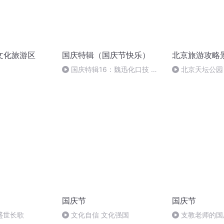
文化旅游区
国庆特辑（国庆节快乐）
北京旅游攻略
国庆特辑16：魏迅化口技 二
北京天坛公园
胡 东方红+一般唱法和原生态
国庆节
国庆节
盛世长歌
文化自信 文化强国
支教老师的国