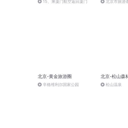
15、乘厦门航空返回厦门
北京市旅游条
（完）
北京-黄金旅游圈
北京-松山森
辛格维利尔国家公园
松山温泉