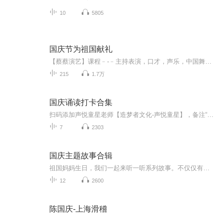
10
5805
国庆节为祖国献礼
【蔡蔡演艺】课程﹣-﹣主持表演，口才，声乐，中国舞，民族舞。独特的小舞台，专业的录音棚，每一位同学都能成为优秀的小明星。独特的教学模式，轻松上课，快乐学习！知名主持人，舞蹈家，高级教师任职授课！江南总校：河沟街42号三楼 18545856430江北分校...
215
1.7万
国庆诵读打卡合集
扫码添加声悦童星老师【造梦者文化-声悦童星】，备注“诵读打卡”报名，已添加好友的，直接发送“诵读打卡”报名，报名成功后进入社群。
7
2303
国庆主题故事合辑
祖国妈妈生日，我们一起来听一听系列故事。不仅仅有《我的祖国》，还有红军故事，也有关于战争的故事，让大家体会到和平年代的不易。
12
2600
陈国庆-上海滑稽