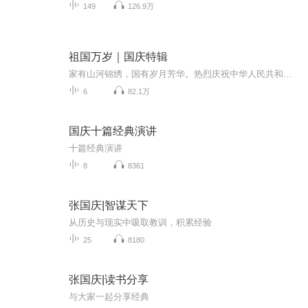
149
126.9万
祖国万岁｜国庆特辑
家有山河锦绣，国有岁月芳华。热烈庆祝中华人民共和国成立73周年！
6
82.1万
国庆十篇经典演讲
十篇经典演讲
8
8361
张国庆|智谋天下
从历史与现实中吸取教训，积累经验
25
8180
张国庆|读书分享
与大家一起分享经典