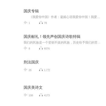
国庆专辑
《我爱你中国》作者：凝嫣心语我爱你中国！我爱你春天蓬勃的秧苗；我爱你秋日金黄的硕果。我爱你中国！我爱你青松气质，我爱你红梅品格！我爱你家乡的甜蔗好像乳汁滋润着我的心窝。我爱你中国，我要把最美的歌儿献给你，我的母亲我的祖国。我爱你中国，我爱...
1
78
国庆献礼！领先声创国庆诗歌特辑
我们的民族是一个坚韧不拔的民族，历史给予我们的苦难都变成了闪着金光的勋章！我们的国家是一个龙腾虎跃的国家，那条巨龙正以不可阻挡之势崛起于神奇的东方！------------------------------------------------值此祖国70周年华诞之际，领先声创以诗歌向祖国献礼！用我们的声音、用我们的热血、用我们的灵魂诵读经典爱国篇章，歌颂我们的祖国！永远繁荣富强！
8
6076
刑法国庆
26
1.7万
国庆美诗文
108
4173