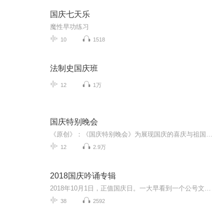
国庆七天乐
魔性早功练习
10
1518
法制史国庆班
12
1万
国庆特别晚会
《原创》：《国庆特别晚会》为展现国庆的喜庆与祖国的深情我将以具体的场景切入从清晨升旗的庄严到街头巷尾的欢庆到历史与当下的交融，用优美的笔触传递对祖国的热爱与自豪！用诗歌和情感美文形式，歌颂祖国的繁荣富强，祝人民幸福安康！
12
2.9万
2018国庆吟诵专辑
2018年10月1日，正值国庆日。一大早看到一个公号文章，正是文天祥的《己卯十月一日至燕越五日罹狴犴有感而赋》。当然，彼十一非当今的十一。不过数字的巧合还是让人感触，今天拿来读一读，体味一番历史英杰的民族情怀，恰也当时。 根据诗题来看，这组诗是写于十月一日至十月五日之间，是文天祥被俘之后所作，这些诗作不仅有凛凛正气，更也能看的到他百端交集的复杂情感。另一首于右任先生的《望大陆》，微信公号有称《望乡》，一句“山之上国之殇”荡气回肠，一并兴起拿来读了一读。仓促间多有瑕疵...
38
2592