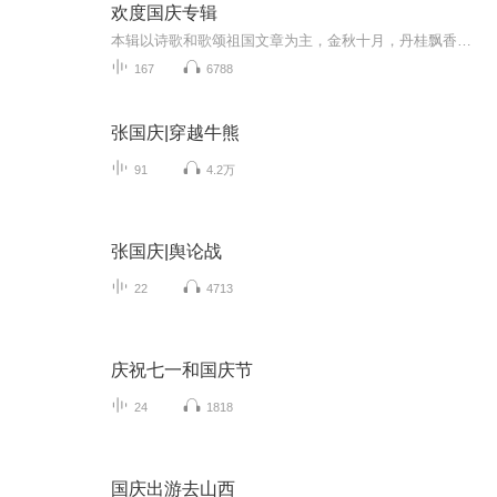
欢度国庆专辑
本辑以诗歌和歌颂祖国文章为主，金秋十月，丹桂飘香，在这个充满丰收喜悦的季节里，我们满怀激动和自豪，迎来了中华人民共和国76周年华诞。这不仅是一个庄重的纪念日，更是全体中华儿女共同欢庆的盛大的节日，承载着深厚的民族情感和历史意义.
167
6788
张国庆|穿越牛熊
91
4.2万
张国庆|舆论战
22
4713
庆祝七一和国庆节
24
1818
国庆出游去山西