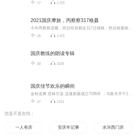
17
1.3万
2021国庆摩旅，丙察察317格聂
今年丙察察进藏，然后经昌都走317过德格，然后格聂南线，最后沙溪古镇收尾。
15
2.4万
国庆教练的朗读专辑
30
3325
国庆佳节欢乐的瞬间
金秋送爽 层林尽染 适逢新疆成立70周年 ，乌鲁木齐于2025年9月23日迎来党中央和习大大带领的慰问团。新疆各族群众欢欣鼓舞，热烈欢迎。
27
1311
您是不是在找：
一人有庆
安庆年记事
水浒西门庆