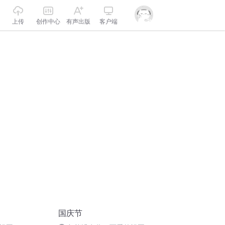
上传
创作中心
有声出版
客户端
国庆节