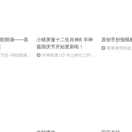
歌朗诵——喜
小猪屏蓬十二生肖神8 羊神
原创手抄报模
诞
篇国庆节开始更新啦！
简单易学的欢
#一分钟手抄报
别节目-诗歌朗诵-
羊神祭酒 53 羊山神廿三护祭
坛 敬天地白泽做祭酒（4）