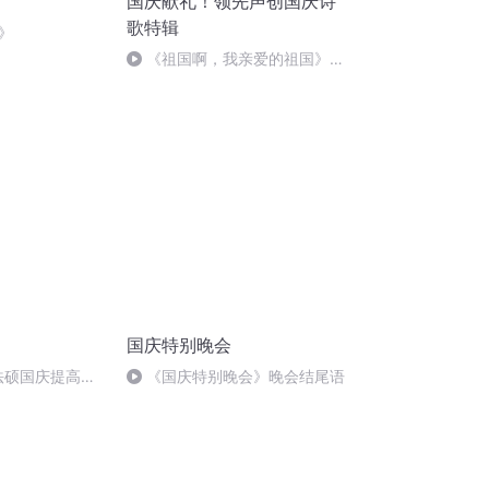
国庆献礼！领先声创国庆诗
歌特辑
》
《祖国啊，我亲爱的祖国》温
婉
国庆特别晚会
成法硕国庆提高班
《国庆特别晚会》晚会结尾语
)