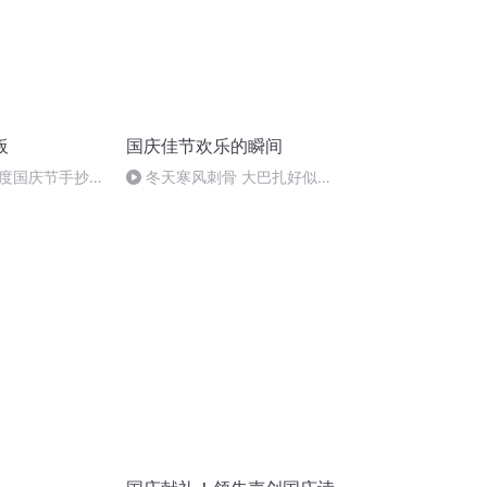
板
国庆佳节欢乐的瞬间
度国庆节手抄报
冬天寒风刺骨 大巴扎好似温
暖的春天