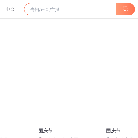
电台
国庆节
国庆节