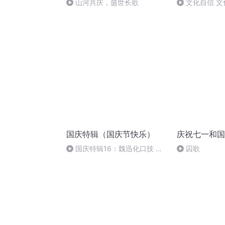
山河共庆，盛世长歌
文化自信 文
国庆特辑（国庆节快乐）
庆祝七一和国
国庆特辑16：魏迅化口技 二
囚歌
胡 东方红+一般唱法和原生态