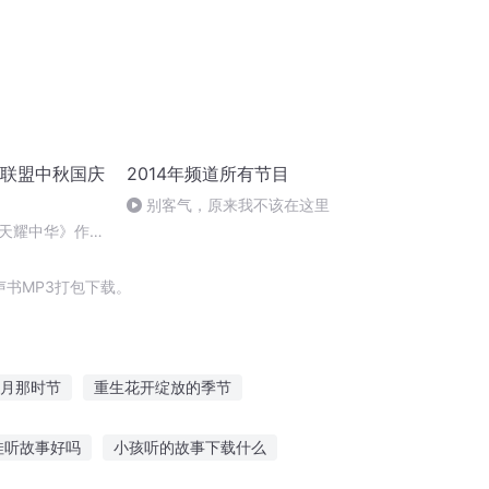
诵联盟中秋国庆
2014年频道所有节目
别客气，原来我不该在这里
天耀中华》作
书MP3打包下载。
月那时节
重生花开绽放的季节
在异世界抄书的那些日子
穿越之大庆帝国
娃听故事好吗
小孩听的故事下载什么