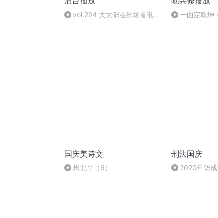
后台播放
晚共修播放
vol.294 大太阳在操场看电子
一曲定乾坤 
书？盘点小时候的心头书报刊物
（下）
国庆美诗文
刑法国庆
想北平（6）
2020年华
刑法陈 (26)