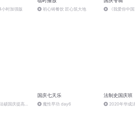
临时播放
国庆专辑
4小时加强版
初心铸餐饮 匠心筑大地
《我爱你中国
国庆七天乐
法制史国庆班
成法硕国庆提高班
魔性早功 day6
2020年华
法制史马志冰 (12