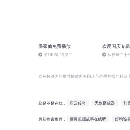
保家仙免费播放
欢度国庆专辑
第160集 结局二
从神舟二十
的“隐形实力”
喜马拉雅为您推荐播放所有国庆节的手抄报的精选
庆云传奇
无敌播放器
甜
您是不是在找：
女权世界的文抄公
在花开的
幽灵狐狸故事在线听
好狗诡
最新搜索推荐：
千年情节之三生三世
诸天抄