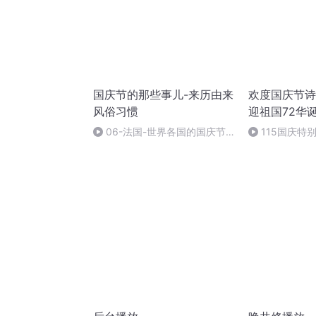
国庆节的那些事儿-来历由来
欢度国庆节诗
风俗习惯
迎祖国72华
06-法国-世界各国的国庆节-
115国庆特
国庆节的那些事儿
中国梦