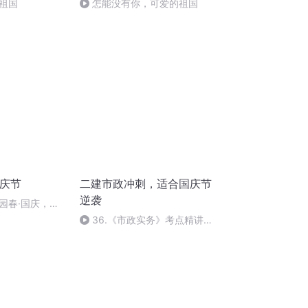
祖国
怎能没有你，可爱的祖国
国庆节
二建市政冲刺，适合国庆节
逆袭
园春·国庆，朗
36.《市政实务》考点精讲第
36节课_2020926212025