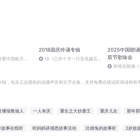
2018国庆吟诵专辑
2025中国朗
双节歌咏会
号看中国航天
18《己卯十月一日至燕越五
日罹狴犴有感而赋》组律18首
宋维东朗诵《
文天祥 自由吟诵
者：碑林路人
专辑，包含正品授权的连播声音和文字全集，支持免费在线试听阅读和有声
音播报教做人
一人有庆
重生之大抄袭王
重庆儿女
那年那
季节绽放
大庆皇太子
奇书小抄
三京夜行抄
异界报播
异故事在线听
听妈妈讲感恩故事活动
比德兔的故事听
2岁娃
文人
规则播放器
抄袭者系统