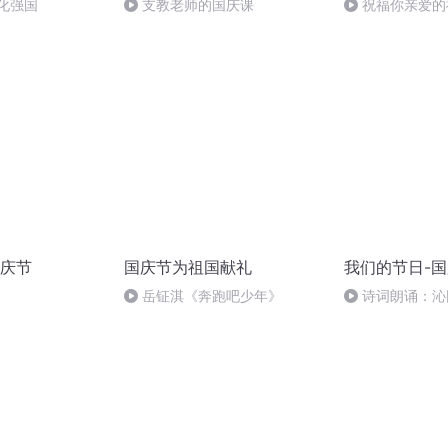
化强国
支教老师的国庆课
祝福你亲爱的
庆节
国庆节为祖国献礼
我们的节日-
岳钲淇《奔跑吧少年》
诗词朗诵：沁
读者：张继军