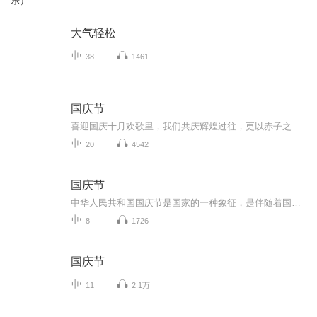
乐）
大气轻松
38
1461
国庆节
喜迎国庆十月欢歌里，我们共庆辉煌过往，更以赤子之心，向未来书写滚烫的誓言——这盛世，值得我们以热爱相拥。
20
4542
国庆节
中华人民共和国国庆节是国家的一种象征，是伴随着国家的出现而出现的。让我们用诗歌朗诵歌颂祖国的繁荣富强，国泰民安。
8
1726
国庆节
11
2.1万