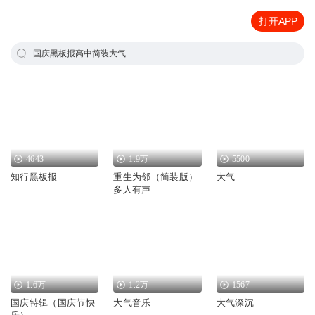
打开APP
国庆黑板报高中简装大气
4643
1.9万
5500
知行黑板报
重生为邻（简装版）
大气
多人有声
1.6万
1.2万
1567
国庆特辑（国庆节快
大气音乐
大气深沉