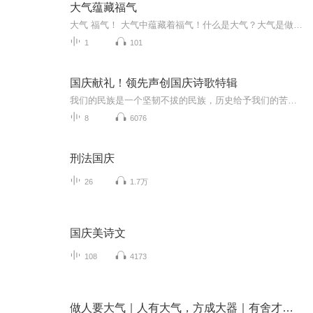
大气蕴藏福气
大气 福气！ 大气中蕴藏着福气！什么是大气？大气是做人的品格，是处世的智慧，是人生的境界。大气之人，懂得容纳他人过错，从自身反省问题；大气之人，懂得坦然面对生活的磨难，并从中乐趣。正如古语所说：“以大度兼容，则万物兼济。”大气，往往决定了...
1
101
国庆献礼！领先声创国庆诗歌特辑
我们的民族是一个坚韧不拔的民族，历史给予我们的苦难都变成了闪着金光的勋章！我们的国家是一个龙腾虎跃的国家，那条巨龙正以不可阻挡之势崛起于神奇的东方！------------------------------------------------值此祖国70周年华诞之际，领先声创以诗歌向祖国献礼！用我们的声音、用我们的热血、用我们的灵魂诵读经典爱国篇章，歌颂我们的祖国！永远繁荣富强！
8
6076
刑法国庆
26
1.7万
国庆美诗文
108
4173
做人要大气｜人有大气，方成大器｜有舍才有得