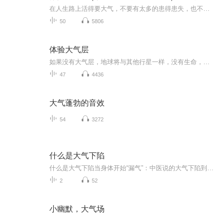
在人生路上活得要大气，不要有太多的患得患失，也不要太计较自己的得与失，以一份平静的心情来迎接人生中的每一次挑战。 本书阐述了“舍”与“得”的人生哲理，这世间所有事情，皆在得失之间，做人要大气，就在于敢于舍得。所谓“舍得”，有舍才有得，只...
50
5806
体验大气层
如果没有大气层，地球将与其他行星一样，没有生命，一片死寂。大气层保护生物免受宇宙高能射线流和太阳辐射的伤害，大气使动物能吸取氧，使植物能进行光合作用。认识大气层，研究大气层，研究气候和气象，都是科学的极其重要的主题。
47
4436
大气蓬勃的音效
54
3272
什么是大气下陷
什么是大气下陷当身体开始“漏气”：中医说的大气下陷到底是什么毛病？ 你肯定见过瘪了气的自行车轮胎——骑起来费劲，车把乱晃，还容易爆胎。如果把人体比作这辆自行车，那“大气下陷”就是你的“生命轮胎”正在慢撒气。这不是玄学，而是中医观察了千...
2
52
小幽默，大气场