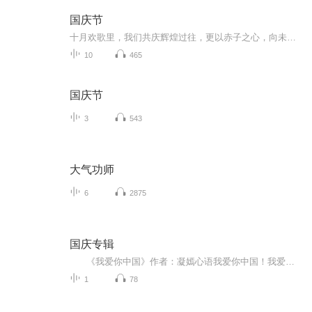
国庆节
十月欢歌里，我们共庆辉煌过往，更以赤子之心，向未来书写滚烫的誓言——这盛世，值得我们以热爱相拥。
10
465
国庆节
3
543
大气功师
6
2875
国庆专辑
《我爱你中国》作者：凝嫣心语我爱你中国！我爱你春天蓬勃的秧苗；我爱你秋日金黄的硕果。我爱你中国！我爱你青松气质，我爱你红梅品格！我爱你家乡的甜蔗好像乳汁滋润着我的心窝。我爱你中国，我要把最美的歌儿献给你，我的母亲我的祖国。我爱你中国，我爱...
1
78