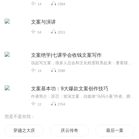
14
2364
文案与演讲
54
2011
文案绝学|七课学会收钱文案写作
说起写文案，很多人总会和文化程度联系起来：要看很多书，要一定的写作功底。这个误区埋没了很多潜在文案高手！ 真正好的文案不需要华丽的语言，也无需高深的创意，而是找到顾客的需求，针对需求提炼产品卖点，再用通俗易懂的文字描述出来！《文案绝学》是一套人人都能学会的销售文案写作方法，即使小学毕业，从没写过文案的人，只要照着模板，也能写出精彩的销售文案！
14
2588
文案基本功：9大爆款文案创作技巧
作者简介：苏芯：资深文案，自媒体“乌玛小曼”作者。拥有多年大型互联网公司文案策划、市场公关经验，服务过网易、今日头条等公司，在文案撰写、营销策划、新媒体运营等领域具有一线实战经验与独到的理论心得，擅长分享文案写作方法与技巧。数英网、知乎...
12
2764
您是不是在找：
穿越之大庆帝国
庆云传奇
最后一案