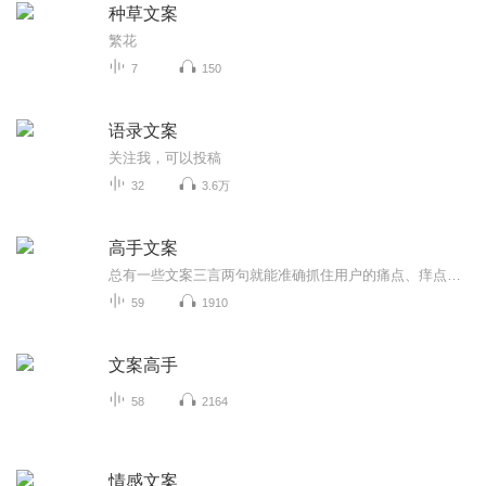
种草文案
繁花
7
150
语录文案
关注我，可以投稿
32
3.6万
高手文案
总有一些文案三言两句就能准确抓住用户的痛点、痒点、卖点，让人莞尔，让人感同身受，乃至让人忍不住拍案叫绝。当然，能戳中人心的不只有简短，长的也有。比如，百雀羚在母亲节推出的可媲美谍战片的神广告《一九三一》。开篇两张照片，摩登女郎、口红、旗...
59
1910
文案高手
58
2164
情感文案