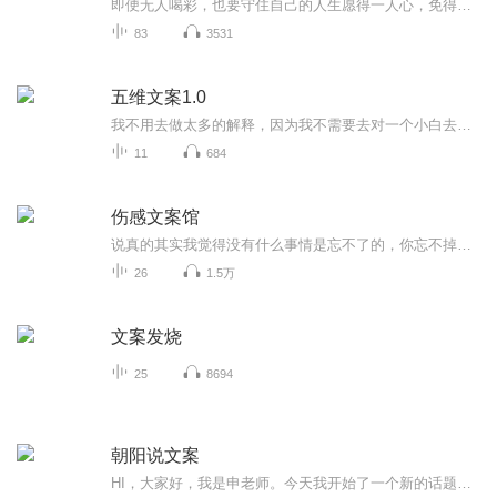
即便无人喝彩，也要守住自己的人生愿得一人心，免得老相亲o(*￣︶￣*)o
83
3531
五维文案1.0
我不用去做太多的解释，因为我不需要去对一个小白去讲文案策划多么重要，直到你学习过我的一些免费干货而且去赚钱的时候，你自然会知道，无论如何你都要学会文案策划！我们在日常生活中，在所有的生意中，都需要文案策划。你有看过，不用文案说明的项目吗？你有看过，没有说出文字的演说吗？你有上过，不需要任何语言就能学习到的科目吗？文案无处不在，策划，就是我们生活的每个步骤。不会文案策划，到底有什么坏处？第一，你没有办法理解一些项目的思路，导致你没办法赚更多的钱，甚...
11
684
伤感文案馆
说真的其实我觉得没有什么事情是忘不了的，你忘不掉是因为你还对ta抱有幻想，可是你又知道ta也会想你吗?别自作多情了，人家可能早就全身而退了，就留你一个人再那走不出来…
26
1.5万
文案发烧
25
8694
朝阳说文案
HI，大家好，我是申老师。今天我开始了一个新的话题——自媒体文案 现在很多的企业都在通过软文进行吸粉、活动宣传，大多是微信订阅号、今日头条、或知乎等。可是有些文案的宣传效果并不好，没人看，更没人转发，到底是为什么呢？ 大家都有这样的同感 ：这篇文章我看不下去！ 比如逻辑混乱、语言苍白、缺乏故事性、排版脏乱差等等。 抛开文章本身内容不说，这样的文章语言、逻辑、排版方面在硬伤 由朝阳老师，给大家逐一解决。