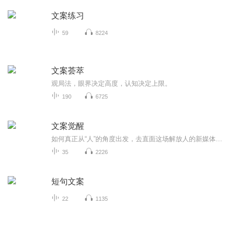
文案练习
59
8224
文案荟萃
观局️法，眼界决定高度，认知决定上限。
190
6725
文案觉醒
如何真正从“人”的角度出发，去直面这场解放人的新媒体传播变革？如何面临变革中的困境和挑战？ 《文案觉醒：激活新媒体人内容创作的本能》指引新媒体行业的内容创作人系统思考新媒体内容创作的方法。 主讲文案创作方法论——内容涉及你所关心的命...
35
2226
短句文案
22
1135