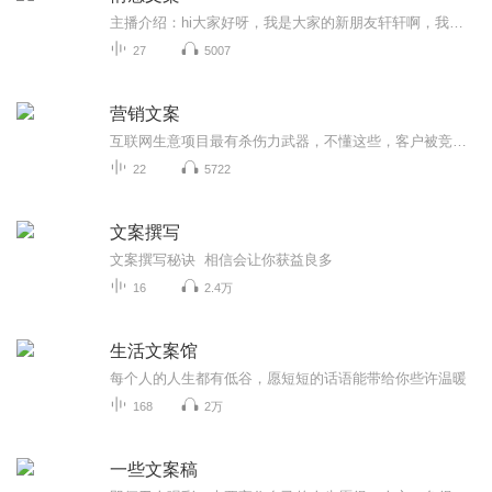
主播介绍：hi大家好呀，我是大家的新朋友轩轩啊，我出身一个书香门第，播音主持是我儿时的梦想经过努力也没辜负长辈们的期望。直到现在，也是保持对自己有声艺术的热爱和执着。我长着一张娃娃脸长相甜美，声线御姐女频是一个人们口中的逆龄中年少女，生活...
27
5007
营销文案
互联网生意项目最有杀伤力武器，不懂这些，客户被竞争对手抢光 很多人做生意项目不会写文案，不会设计海报，不会设计视频剧本，不会销售话术，不会写演讲稿，不会社群讲课，不会做营销型PPT。 如果不懂这些现实很残酷，残忍的告诉你，一切努力都白费。被竞争对手吊打，抢光你客户，那怎么办？怎么办？ 其实上魔文部落知识航母，给你魔力文案模板，快速搞定你的潜在客户 请加我微信13827273935带你一起体验使用魔文部落
22
5722
文案撰写
文案撰写秘诀 相信会让你获益良多
16
2.4万
生活文案馆
每个人的人生都有低谷，愿短短的话语能带给你些许温暖
168
2万
一些文案稿