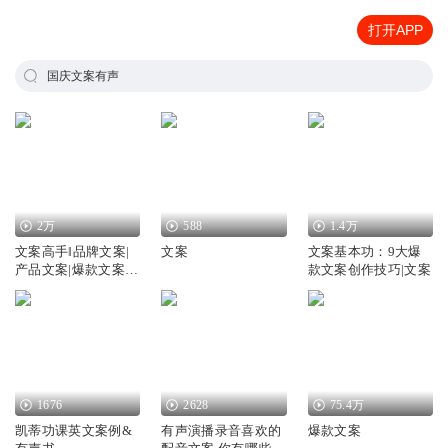
打开APP
国庆文案有声
2万
588
1.4万
文案高手‖品牌文案|
文案
文案基本功：9大爆
产品文案|爆款文案‖
款文案创作技巧|文案
写作指南
1676
2628
75.4万
凯蒂功课英文案例&
有声演播录音喜欢的
爆款文案