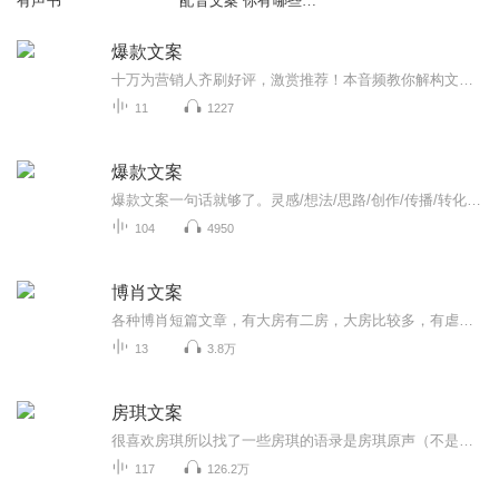
有声书
配音文案 你有哪些好
的文案告诉我
爆款文案
十万为营销人齐刷好评，激赏推荐！本音频教你解构文案打动人的四大黄金法则，公开18种文案写法，75篇实战案例，手把手教你写出爆款销售力！...
11
1227
爆款文案
爆款文案一句话就够了。灵感/想法/思路/创作/传播/转化当今社会最重要的营销就是“书名”“标题”“称号”以及“经典台词”等这些能够瞬间刺激受重心坎，并掌握对方心理活动的一句话即称为广告文案力。文案就如同销售人员的口才一样重要网络营销所造成的新...
104
4950
博肖文案
各种博肖短篇文章，有大房有二房，大房比较多，有虐有甜。郑重声明！所有文章都是本人原创，侵权必究！
13
3.8万
房琪文案
很喜欢房琪所以找了一些房琪的语录是房琪原声（不是我)我只是大自然的搬运工
117
126.2万