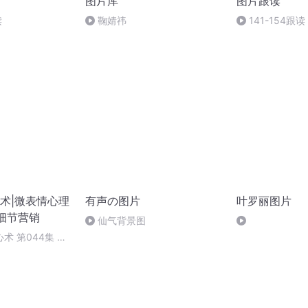
图片库
图片跟读
读
鞠婧祎
141-154跟读
术|微表情心理
有声の图片
叶罗丽图片
|细节营销
仙气背景图
术 第044集 识
（完结）