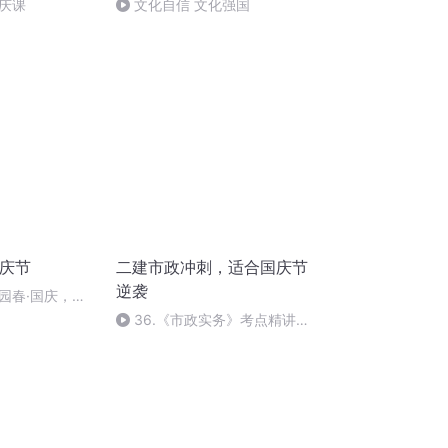
庆课
文化自信 文化强国
国庆节
二建市政冲刺，适合国庆节
逆袭
园春·国庆，朗
36.《市政实务》考点精讲第
36节课_2020926212025