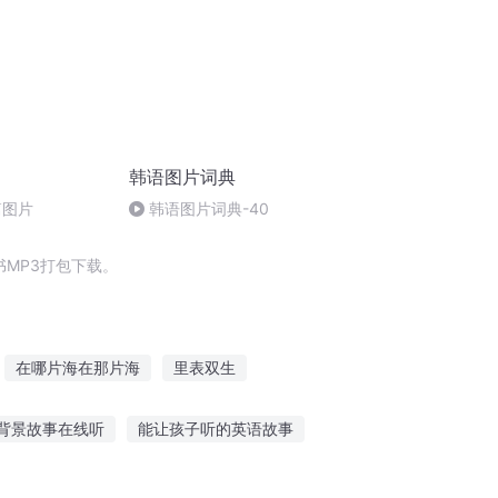
韩语图片词典
篇图片
韩语图片词典-40
MP3打包下载。
在哪片海在那片海
里表双生
图志
手机里的表情包成精了
背景故事在线听
能让孩子听的英语故事
品人间冷暖
少儿听故事软件免费苹果