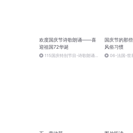
欢度国庆节诗歌朗诵——喜
国庆节的那些
迎祖国72华诞
风俗习惯
115国庆特别节目-诗歌朗诵-
06-法国-
中国梦
国庆节的那些