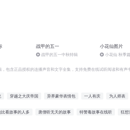
标
战甲的五一
小花仙图片
战甲的五一中秋特辑
小花仙 秋季
521.com】
辑，包含正品授权的连播声音和文字全集，支持免费在线试听阅读和有声书
统
穿越之大庆帝国
异界豪华表情包
一人有庆
为人师表
图腾碎片
包子无节操
庆云传奇
你是我的表情包
五行
的比看故事的人多
唐僧听无天的故事
特警毒故事在线听
狂想
第五季节
异时空之万世师表
让的故事
睡前听故事 对睡眠不好
认认真真听故事
听纪实故事