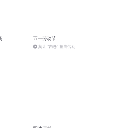
场
五一劳动节
莫让 “内卷” 扭曲劳动