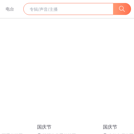
电台
国庆节
国庆节