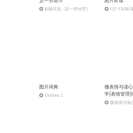
五一劳动节
图片听读
躬耕不息《五一劳动节》
121-130听
图片词典
微表情与读心
学|表情管理
Clothes 2
微表情与读心
谎的锦囊妙计