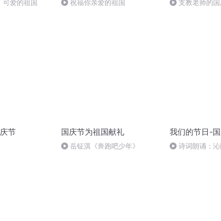
，可爱的祖国
祝福你亲爱的祖国
支教老师的国
庆节
国庆节为祖国献礼
我们的节日-
岳钲淇《奔跑吧少年》
诗词朗诵：沁
读者：张继军