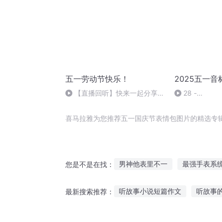
五一劳动节快乐！
2025五一音
【直播回听】快来一起分享快
28 -
乐吧
A28【ienglish
喜马拉雅为您推荐五一国庆节表情包图片的精选专
男神他表里不一
最强手表系
您是不是在找：
大庆皇太子
五域之神的碎片
听故事小说短篇作文
听故事
最新搜索推荐：
娱乐圈表情包
开始你的表演
谭咏麟讲故事在线听
夜听忍