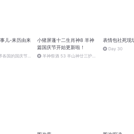
事儿-来历由来
小猪屏蓬十二生肖神8 羊神
表情包社死现
篇国庆节开始更新啦！
Day 30
世界各国的国庆节-
羊神祭酒 53 羊山神廿三护祭
事儿
坛 敬天地白泽做祭酒（4）