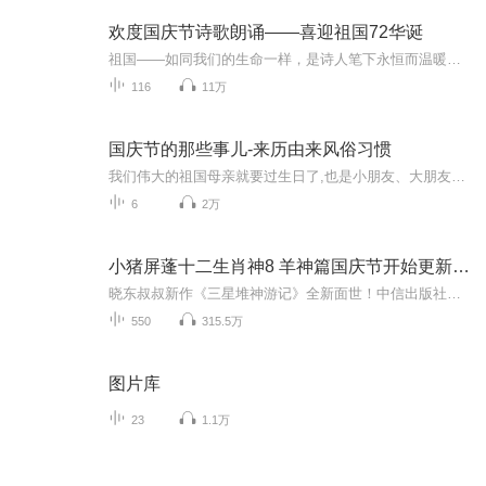
欢度国庆节诗歌朗诵——喜迎祖国72华诞
祖国——如同我们的生命一样，是诗人笔下永恒而温暖的主题。在祖国72周年华诞来临之际，特创建这个诗歌朗诵专辑，诵读经典爱国篇章，和大家一起歌颂祖国，向国庆的献礼！祝愿伟大的祖国繁荣富强，祝愿大家国庆节快乐，度过平安快乐的黄金周假期！
116
11万
国庆节的那些事儿-来历由来风俗习惯
我们伟大的祖国母亲就要过生日了,也是小朋友、大朋友们最喜欢的“国庆小长假”或说“黄金周”还有说”国庆7天乐”的，说法真是不一而足。那么“国庆节”是怎么来的？自古以来国庆节怎么庆贺？新中国国庆节的来历，以及新中国国庆节的庆贺方式又有哪些呢？ ...
6
2万
小猪屏蓬十二生肖神8 羊神篇国庆节开始更新啦！
晓东叔叔新作《三星堆神游记》全新面世！中信出版社出版！京东当当淘宝均有售！点蓝色字收听——《小猪屏蓬爆笑日记2024》《小猪屏蓬爆笑日记2》《小猪屏蓬爆笑日记1》让你笑得喘不上气！《我进故宫当富翁——小猪屏蓬故宫财商笔记》教你成为大富翁！《小...
550
315.5万
图片库
23
1.1万