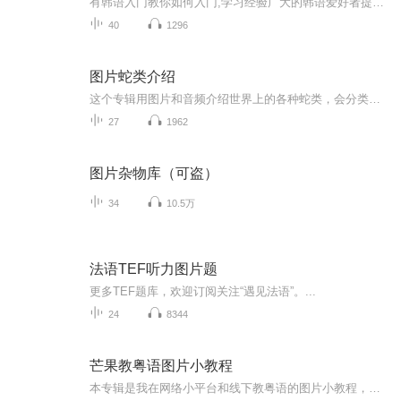
有韩语入门教你如何入门,学习经验广大的韩语爱好者提供自己学习的心得体会;韩语词汇包含各类词汇满足你各个方面的需求;韩语阅读:韩国古今各种书籍、童话、谚语等的阅读;韩语...
40
1296
图片蛇类介绍
这个专辑用图片和音频介绍世界上的各种蛇类，会分类别介绍，如有错误欢迎指正。
27
1962
图片杂物库（可盗）
34
10.5万
法语TEF听力图片题
更多TEF题库，欢迎订阅关注“遇见法语”。...
24
8344
芒果教粤语图片小教程
本专辑是我在网络小平台和线下教粤语的图片小教程，做成图片是方便传播保存下来哦！这些教程涉及生活各方面，而且是基础加地道口语都有，非常实用，建议保存！