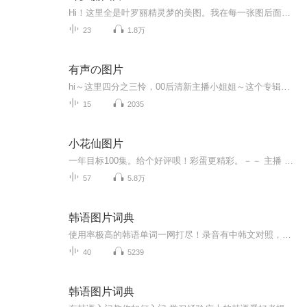
Hi！这里全是叶罗丽精灵梦的美图。我在每一张图后面都给大家留了点时间让大家把喜欢的图保存下来。如果你觉得这个图不太清晰，你可以私信找我要原图哦！
23
1.8万
有声の图片
hi～这里四分之三怜，00后清新主播小姐姐～这个专辑是由四分之三怜与微笑小熊工作室合作出版，由于都是千怜的工作室，所以质量保障十分，如果您恶意差评，说明您眼睛要么是x了，要么就是您道德有问题～好啦，也当作是千怜500粉丝的福利专辑叭别对我说我喜欢你你廉价的喜欢抵不上夏天的一根雪糕
15
2035
小花仙图片
一年目标100集。给个好评呗！彩蛋更精彩。－－ 主播 贝瑞吖也叫逆光小爱
57
5.8万
韩语图片词典
使用率极高的韩语单词一网打尽！录音有中韩文对照，方便同学们在路上收听磨耳朵！更多韩语学习的内容，欢迎关注订阅“韩语助手FM” ：）
40
5239
韩语图片词典