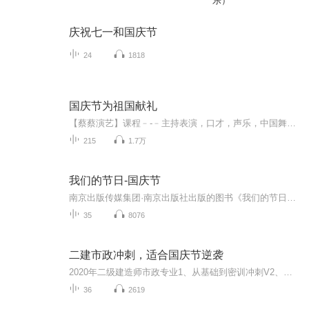
乐）
庆祝七一和国庆节
24
1818
国庆节为祖国献礼
【蔡蔡演艺】课程﹣-﹣主持表演，口才，声乐，中国舞，民族舞。独特的小舞台，专业的录音棚，每一位同学都能成为优秀的小明星。独特的教学模式，轻松上课，快乐学习！知名主持人，舞蹈家，高级教师任职授课！江南总校：河沟街42号三楼 18545856430江北分校...
215
1.7万
我们的节日-国庆节
南京出版传媒集团·南京出版社出版的图书《我们的节日》通过对中国节日文化和节日意义进行深度的挖掘，面向青少年群体构建独具特色的栏目内容，以此丰富春节、元宵节、清明节、端午节、七夕节、中秋节、重阳节等传统节日；六一节、教师节、国庆节等新兴节日的文化内涵和表现形式。促进青少年形成新的节日习俗，提升节日仪式感、认同感。音频作品由金陵朗读者联盟志愿者朗诵，南京音像出版社、金陵图书馆联合制作。
35
8076
二建市政冲刺，适合国庆节逆袭
2020年二级建造师市政专业1、从基础到密训冲刺V2、从精华课程到超压密押V3、0基础同步更新v4、持续更新到2020年考试V5、只要你跟着学让你一次稳拿证V6、渠道超压压题，超压三页纸等独家绝密压题!
36
2619