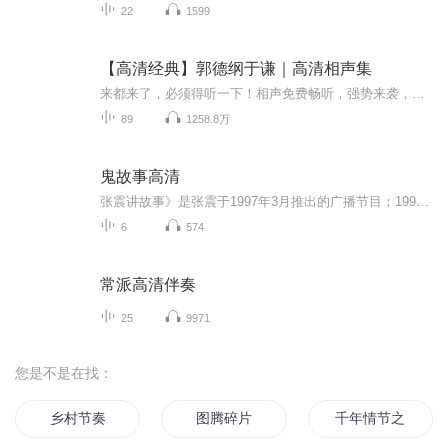
22
1599
【高清经典】郭德纲于谦｜高清相声集
来都来了，必须得听一下！相声免费畅听，强势来袭，让你的每一天都充满欢笑！【高清经典】郭德纲于谦｜高清相声集 本张专辑包含“批三国,卖五器,我要下春晚,成人用品,红花绿叶,满汉全席,爱情传奇,卖裤头,你是我的玫瑰,跳大神,单身男女,穷不怕,济公传,白事...
89
1258.8万
鬼故事高清
张震讲故事》是张震于1997年3月推出的广播节目；1998年9月28日主持辽宁人民广播电台“张震时间”节目，99年至今创作推出大量精品恐怖故事，风靡长江以北各大院校。张震的故事大多来源于网络流传或书籍改编。张震一直是电视台和电台两面混，不过不讲鬼故事...
6
574
常派高清伴奏
25
9971
您是不是在找：
乡村节奏
图腾碎片
千年情节之三生三