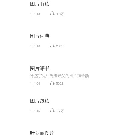
图片听读
13
4.8万
图片词典
10
2863
图片评书
徐盛宇先生乾隆寻父的图片加音频
88
5862
图片跟读
15
1.7万
叶罗丽图片