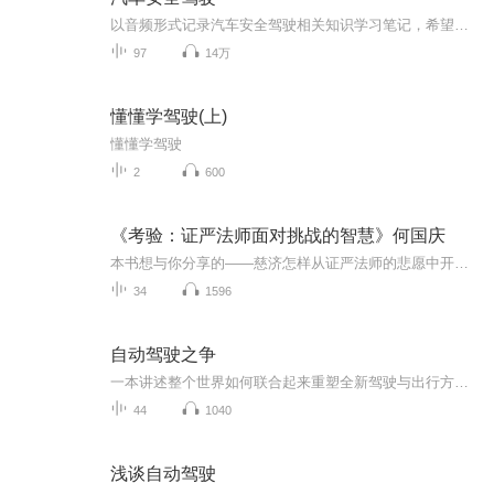
以音频形式记录汽车安全驾驶相关知识学习笔记，希望广大车友能够从中受益～
97
14万
懂懂学驾驶(上)
懂懂学驾驶
2
600
《考验：证严法师面对挑战的智慧》何国庆
本书想与你分享的——慈济怎样从证严法师的悲愿中开始，如何一步步走出了福泽广被的大爱的天地，怎样面对着一次又一次严峻的困难与挑战，这不只是慈济人成长的故事，这也是一切有为的个人，有心的企业，在现实的挑战与理想的追寻中，足堪借鉴的一面明镜、...
34
1596
自动驾驶之争
一本讲述整个世界如何联合起来重塑全新驾驶与出行方式的动人故事。一本关于无人驾驶汽车开发过程中戏剧性与曲折性故事的精妙之作。自动驾驶汽车是近年来蕞值得夸耀的技术突破之一。但事实证明，早期有关自动驾驶汽车将很快上路的承诺还为时过早。亚历克斯...
44
1040
浅谈自动驾驶