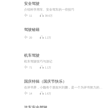
安全驾驶
介绍科学用车、安全驾车的一些技巧
11
38.6万
驾驶秘籍
20
1.2万
机车驾驶
机车驾驶技巧与游记
71
1.1万
国庆特辑（国庆节快乐）
在评书界，小魏有个朋友叫刘鹏，是一个为评书努力的小伙子。在2021年国庆期间，他想弄个特辑，便烦劳我给他录个爱国题材的评书小段儿。这种事情，不是特殊情况，小魏一般不会拒绝，也就给其录了一个《鲁迅踢鬼》，等他传完，我再传到我的专辑里。另外，小...
14
1.6万
汽车安全驾驶