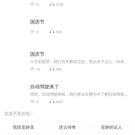
8
1726
国庆节
3
543
国庆节
十月欢歌里，我们共庆辉煌过往，更以赤子之心，向未来书写滚烫的誓言——这盛世，值得我们以热爱相拥。
10
465
自动驾驶来了
你好，自动驾驶来啦，我们将会在聊天中了解自动驾驶的使用场景，听故事的同时又能了解科技发展的动态，后面我们也会涉及部分的技术内容，当然是用通俗的语言来了解啦，我会做你生活中的那个快速接受新鲜事物爱分享的好朋友。
5
6157
您是不是在找：
统统安静灵师大小姐驾到
庆云传奇
安静的证人