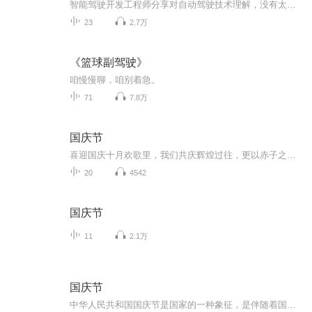
智能驾驶开发工程师分享对自动驾驶技术理解，没有太多专业词汇和技术介绍，对于没有专业背景对普通人也能听的懂自动驾驶技术原理、功能和组成。
23
2.7万
《篮球副驾驶》
咱慢慢聊，咱别着急。
71
7.8万
国庆节
喜迎国庆十月欢歌里，我们共庆辉煌过往，更以赤子之心，向未来书写滚烫的誓言——这盛世，值得我们以热爱相拥。
20
4542
国庆节
11
2.1万
国庆节
中华人民共和国国庆节是国家的一种象征，是伴随着国家的出现而出现的。让我们用诗歌朗诵歌颂祖国的繁荣富强，国泰民安。