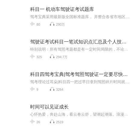
科目一 机动车驾驶证考试题库
驾考宝典采用最新版全国标准题库， 并整合各省市地区题库。 首创以图片展示+文字讲解+视频演示的方式，直观详细地讲解驾考知识。 学员可以通过设置车型来备考A、B、C类驾照，学习科目一、科目四理论考试，及科目二、科目三路考考试。...
80
290万
驾驶证考试科目一笔试知识点汇总及个人技巧总结
特别说明：所有驾照考题都是有一定时间局限的，不论您收听任何一家。在此，我特别说明一下，本专辑的考题科目一和科目四都是2021年的题库，本人2021年拿到的驾照，不是专业做培训的，曾经也是考生。个人观点是考题库几年内可能没有什么变化，但是十年二十...
325
294.7万
科目四驾考宝典|驾考驾照驾驶证一定要尽快拿到手！
驾考理论过耳朵|科目四一把过早日拿到驾照碎片时间就足够|上班忙学习忙听听就能考过
9
3264
时间可以见证成长
心怀热爱，奔赴山海，看云卷云舒，望潮起潮落。浪漫的灵魂从不向平淡的日子妥协，愿我们永远活在热爱里
26
2519