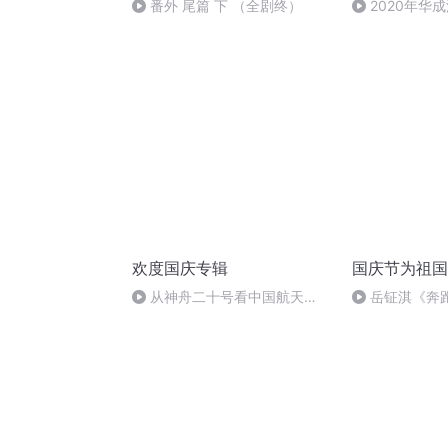
番外 尾篇 下 （全剧终）
2020年华
法制史马志冰 (1
欢度国庆专辑
国庆节为祖国
从神舟二十号看中国航天
岳钲淇《奔
的“隐形实力”