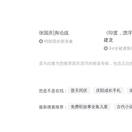
张国庆|舆论战
《印度，漂浮
建龙
特朗普的新形象
84全被通胀
喜马拉雅为您推荐国庆漂浮的精选专辑，包含正品
普天同庆
庆阳成长手札
您是不是在找：
重生之西门庆
漂浮人生
免费听故事全集儿童
古代小
最新搜索推荐：
漂浮的人生
异能重生西门庆
唱歌听故事音响怎么选择
听