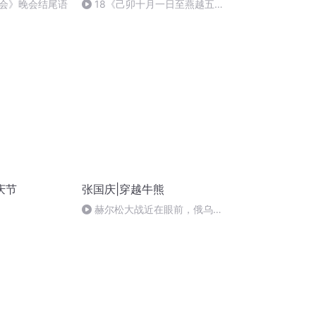
会》晚会结尾语
18《己卯十月一日至燕越五
日罹狴犴有感而赋》组律18首
文天祥 自由吟诵
庆节
张国庆|穿越牛熊
赫尔松大战近在眼前，俄乌冲
突的关键之战，将会如何发展？