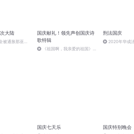
次大陆
国庆献礼！领先声创国庆诗
刑法国庆
歌特辑
 全被通胀那巫婆
2020年华
刑法陈 (26)
《祖国啊，我亲爱的祖国》温
婉
国庆七天乐
国庆特别晚会