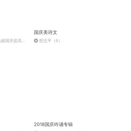
国庆美诗文
成法硕国庆提高班
想北平（6）
2018国庆吟诵专辑