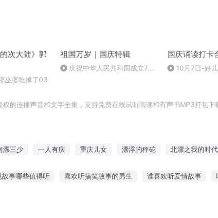
的次大陆》郭
祖国万岁｜国庆特辑
国庆诵读打卡
庆祝中华人民共和国成立73
10月7日-好
周年 天安门广场举行升国旗仪式
那巫婆吃掉了03
授权的连播声音和文字全集，支持免费在线试听阅读和有声书MP3打包下
南漂三少
一人有庆
重庆儿女
漂浮的秤砣
北漂之我的时代
嘉庆皇帝
重生西门庆
漂浮在天空的城堡
穿越之大庆帝国
说故事哪些值得听
喜欢听搞笑故事的男生
谁喜欢听爱情故事
海底两万里故事
儿童听哈语的故事
听妈妈的话简单幼儿故事