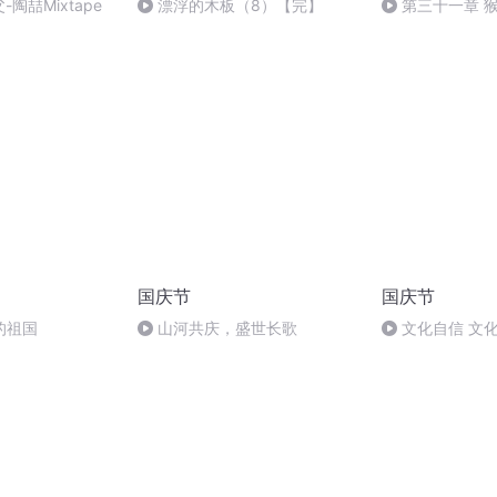
-陶喆Mixtape
漂浮的木板（8）【完】
第三十一章 
国庆节
国庆节
的祖国
山河共庆，盛世长歌
文化自信 文