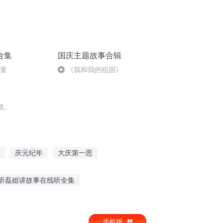
合集
国庆主题故事合辑
儿童
《我和我的祖国》
载。
庆元纪年
大庆第一恶
庆余年之长歌行
安庆年记事
庆云传奇
听磊姐讲故事在线听全集
玉米爱听故事在线听
给小娃娃听的故事
手机端