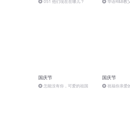
051 他们现在在哪儿？
华语R&B教父
国庆节
国庆节
怎能没有你，可爱的祖国
祝福你亲爱