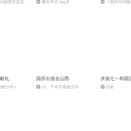
成法硕国庆提高班
魔性早功 day6
《国庆特别晚
2)
献礼
国庆出游去山西
庆祝七一和国
跑吧少年》
10、千年不倒悬空寺
囚歌