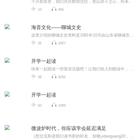
十月欢歌里，我们共庆辉煌过往，更以赤子之心，向未来书写滚烫的誓言——这盛世，值得我们以热爱相拥。
10
465
海音文化——聊城文史
这里介绍的聊城文史资料是1991年10月由山东省聊城市委员会文史资料研究委员会编撰的第六辑的内容。包括曾经的文化教育、人物春秋、乡土风情的内容。聆听文史，感受历史，珍惜当前。重温一段过往……
35
2007
开学一起读
快来一起朗读一些英语话题吧！让我们投入到朗读中，感受英语的魅力，提升自己的英语水平！
38
9202
开学一起读
50
1589
微波炉时代，你应该学会延迟满足
（想交流和进我们读书群的听友，加微yidaoguang20，请注明是通过什么途径了解到的播音）真正的财务自由是什么？财务自由，就是当你不工作的时候，也不必为金钱发愁，因为你有其他渠道的现金收入。当工作不再是获得金钱的唯一手段时，你便自由了。可以有足...