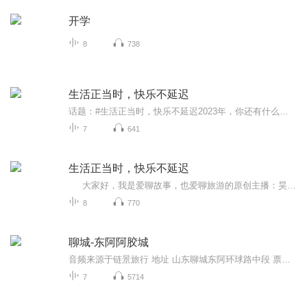
开学
8
738
生活正当时，快乐不延迟
话题：#生活正当时，快乐不延迟2023年，你还有什么心愿没有完成？没被划掉的愿望清单先别着急丢，最后的一个月里，让我们勇敢地去完成那些旅行、美食、冒险的计划，给这个重新拥抱幸福的年度画上完美的句号。快乐无需等待，行动就趁现在。分享年底的终极fl...
7
641
生活正当时，快乐不延迟
大家好，我是爱聊故事，也爱聊旅游的原创主播：昊燑 2023年，你还有什么心愿没有完成？没被划掉的愿望清单先别着急丢，最后的一个月里，让我们勇敢地去完成那些旅行、美食、冒险的计划，给这个重新拥抱幸福的年度画上完美的句号。快乐无需...
8
770
聊城-东阿阿胶城
音频来源于链景旅行 地址 山东聊城东阿环球路中段 票价描述 开放时间 乘车信息
7
5714