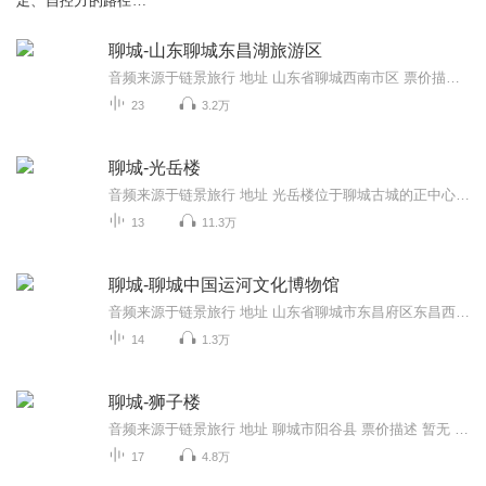
足、自控力的路径和
实操方法
聊城-山东聊城东昌湖旅游区
音频来源于链景旅行 地址 山东省聊城西南市区 票价描述 暂无 开放时间 全天 乘车信息 暂无
23
3.2万
聊城-光岳楼
音频来源于链景旅行 地址 光岳楼位于聊城古城的正中心 票价描述 暂无 开放时间 夏季8:00-18:00，冬季8:00-17:00 乘车信息 公交：市内可乘坐k1路、k112路、k332路、k433路、k437路至光岳楼站下即可
13
11.3万
聊城-聊城中国运河文化博物馆
音频来源于链景旅行 地址 山东省聊城市东昌府区东昌西路88号 票价描述 凭个人有效身份证件免费领票参观。 开放时间 周二至周日，08:30—11:30，11:00停止入馆 乘车信息 1、东昌宾馆站（K2、K6、K9、K24、K25、K28、23路）东行约150米；2、文化广场路口站（...
14
1.3万
聊城-狮子楼
音频来源于链景旅行 地址 聊城市阳谷县 票价描述 暂无 开放时间 9：00—17：00 乘车信息 暂无
17
4.8万