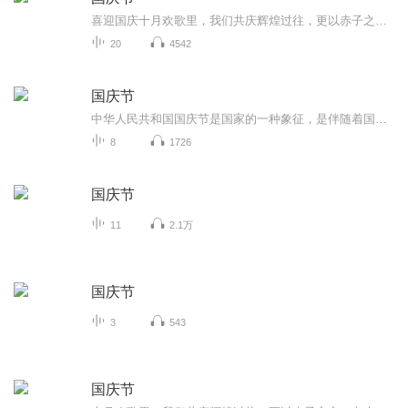
喜迎国庆十月欢歌里，我们共庆辉煌过往，更以赤子之心，向未来书写滚烫的誓言——这盛世，值得我们以热爱相拥。
20
4542
国庆节
中华人民共和国国庆节是国家的一种象征，是伴随着国家的出现而出现的。让我们用诗歌朗诵歌颂祖国的繁荣富强，国泰民安。
8
1726
国庆节
11
2.1万
国庆节
3
543
国庆节