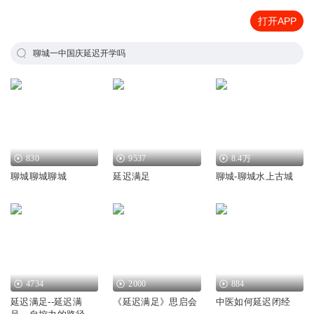
打开APP
聊城一中国庆延迟开学吗
830
9537
8.4万
聊城聊城聊城
延迟满足
聊城-聊城水上古城
4734
2000
884
延迟满足--延迟满
《延迟满足》思启会
中医如何延迟闭经