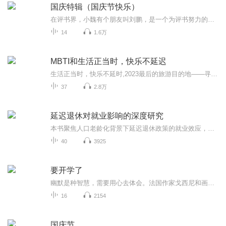
国庆特辑（国庆节快乐）
在评书界，小魏有个朋友叫刘鹏，是一个为评书努力的小伙子。在2021年国庆期间，他想弄个特辑，便烦劳我给他录个爱国题材的评书小段儿。这种事情，不是特殊情况，小魏一般不会拒绝，也就给其录了一个《鲁迅踢鬼》，等他传完，我再传到我的专辑里。另外，小...
14
1.6万
MBTI和生活正当时，快乐不延迟
生活正当时，快乐不延时,2023最后的旅游目的地——寻找未知的自我随着时间的流转，我们总会在某个瞬间停下脚步，回望过去，展望未来。在这个充满无限可能的2023年，让我们一起踏上最后的旅游目的地之旅，寻找那个未知的自我。一、探索自然的奥秘在忙碌的生...
37
2.8万
延迟退休对就业影响的深度研究
本书聚焦人口老龄化背景下延迟退休政策的就业效应，依托 2018-2023 年省级面板与微观调研数据，结合 OLG 模型、双重差分等计量方法展开实证分析。研究厘清政策短期挤出青年就业、长期拉动新型岗位的双重作用，揭示性别、学历、企业规模带来的群体差异化影...
40
3925
要开学了
幽默是种智慧，需要用心去体会。法国作家戈西尼和画家桑贝这两位幽默大师，把那种不动声色，不温不火的幽默发挥到了极致。听听小尼古拉的故事吧，它会让人变的更快乐！
16
2154
国庆节