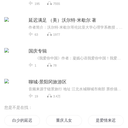
195
7555
延迟满足 （美）沃尔特·米歇尔 著
作者简介：沃尔特·米歇尔哥伦比亚大学心理学系教授，美国著名人格心理学家，棉花糖实验之父。自1962年起，米歇尔在斯坦福大学开始进行棉花糖实验，实验以学龄前儿童为研究对象，预测出儿童在实验中的表现和日后生活幸福与成功的相关性。近半个世纪，在棉...
63
1977
国庆专辑
《我爱你中国》作者：凝嫣心语我爱你中国！我爱你春天蓬勃的秧苗；我爱你秋日金黄的硕果。我爱你中国！我爱你青松气质，我爱你红梅品格！我爱你家乡的甜蔗好像乳汁滋润着我的心窝。我爱你中国，我要把最美的歌儿献给你，我的母亲我的祖国。我爱你中国，我爱...
1
78
聊城-景阳冈旅游区
音频来源于链景旅行 地址 江北水城聊城市南部 票价描述 暂无 开放时间 全天 乘车信息 暂无
19
3.4万
您是不是在找：
白少的延迟心动
重庆儿女
是爱情来迟了