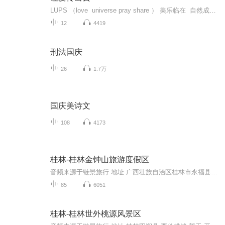
LUPS （love universe pray share ） 美乐临在 自然成长 !为爱成长：传播爱、喜悦、正能量！优才计划：希望之光，让世界因我而美丽！
12
4419
刑法国庆
26
1.7万
国庆美诗文
108
4173
桂林-桂林金钟山旅游度假区
音频来源于链景旅行 地址 广西壮族自治区桂林市永福县 票价描述 暂无 开放时间 9:00--17:00 乘车信息 暂无
85
6051
桂林-桂林世外桃源风景区