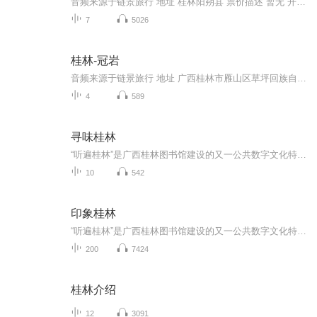
音频来源于链景旅行 地址 桂林阳朔县 票价描述 暂无 开放时间 8:30-17:30 乘车信息 1. 在桂林火车站乘坐桂林至阳朔专线车，世外桃源门口下即可。2. 乘坐阳朔往桂林的班车，在世外桃源门口下车即可。
7
5026
桂林-冠岩
音频来源于链景旅行 地址 广西桂林市雁山区草坪回族自治乡桂林漓江冠岩景区 票价描述 暂无 开放时间 8:00-18:00（16:30停止售票） 乘车信息 在桂林汽车总站乘“桂林-冠岩”专线车到冠岩车费15元。发车时间：桂林最早发车7:30，冠岩返回最迟18:30，每20分钟...
4
589
寻味桂林
“听遍桂林”是广西桂林图书馆建设的又一公共数字文化特色资源成果，囊括了与桂林山水美景、历史文化、民风民俗相关的作品制作而成的有声故事，辅以图片及文字，以多种感官形式向人们传递深厚的桂林文化，展现桂林文化的源远流长。不愿出门的时候，只要手...
10
542
印象桂林
“听遍桂林”是广西桂林图书馆建设的又一公共数字文化特色资源成果，囊括了与桂林山水美景、历史文化、民风民俗相关的作品制作而成的有声故事，辅以图片及文字，以多种感官形式向人们传递深厚的桂林文化，展现桂林文化的源远流长。不愿出门的时候，只要手...
200
7424
桂林介绍
12
3091