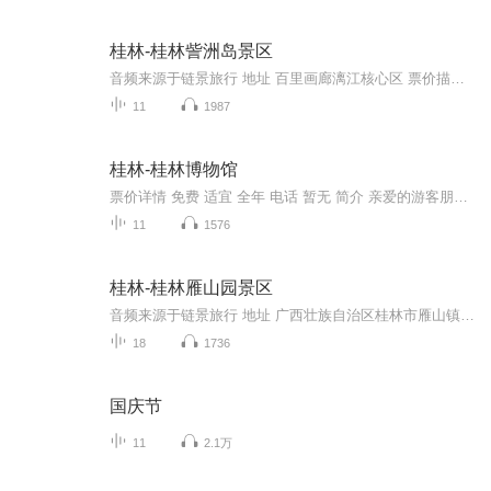
桂林-桂林訾洲岛景区
音频来源于链景旅行 地址 百里画廊漓江核心区 票价描述 身高1.2米以下的儿童免收门票费 开放时间 8:00—17:30 乘车信息 公交：坐14路到龙隐桥站下车，往前走再右拐就可以到。自驾：桂林绕城（西）/衡阳/机场方向：桂林绕城高速公路-僚田互通式立交中桥-机...
11
1987
桂林-桂林博物馆
票价详情 免费 适宜 全年 电话 暂无 简介 亲爱的游客朋友，您好，您现在来到的是桂林博物馆，这是一个中国历史艺术类博物馆，它坐落在风景秀丽的西山园，环境优美。桂林博物馆主要分三个场馆。第一馆为《桂林历史文物陈列》，内容包含自然，历史，文化，讲...
11
1576
桂林-桂林雁山园景区
音频来源于链景旅行 地址 广西壮族自治区桂林市雁山镇 票价描述 暂无 开放时间 暂无 乘车信息 暂无
18
1736
国庆节
11
2.1万