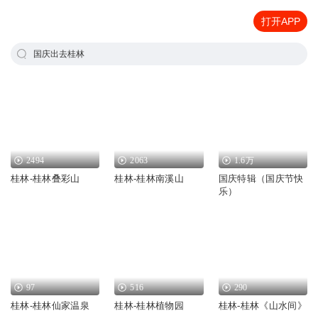
打开APP
国庆出去桂林
2494
2063
1.6万
桂林-桂林叠彩山
桂林-桂林南溪山
国庆特辑（国庆节快
乐）
97
516
290
桂林-桂林仙家温泉
桂林-桂林植物园
桂林-桂林《山水间》