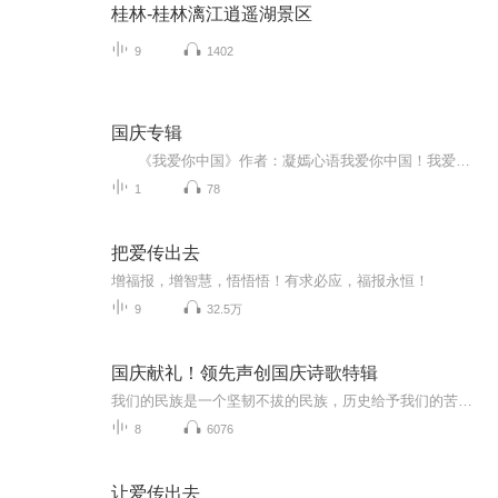
桂林-桂林漓江逍遥湖景区
9
1402
国庆专辑
《我爱你中国》作者：凝嫣心语我爱你中国！我爱你春天蓬勃的秧苗；我爱你秋日金黄的硕果。我爱你中国！我爱你青松气质，我爱你红梅品格！我爱你家乡的甜蔗好像乳汁滋润着我的心窝。我爱你中国，我要把最美的歌儿献给你，我的母亲我的祖国。我爱你中国，我爱...
1
78
把爱传出去
增福报，增智慧，悟悟悟！有求必应，福报永恒！
9
32.5万
国庆献礼！领先声创国庆诗歌特辑
我们的民族是一个坚韧不拔的民族，历史给予我们的苦难都变成了闪着金光的勋章！我们的国家是一个龙腾虎跃的国家，那条巨龙正以不可阻挡之势崛起于神奇的东方！------------------------------------------------值此祖国70周年华诞之际，领先声创以诗歌向祖国献礼！用我们的声音、用我们的热血、用我们的灵魂诵读经典爱国篇章，歌颂我们的祖国！永远繁荣富强！
8
6076
让爱传出去