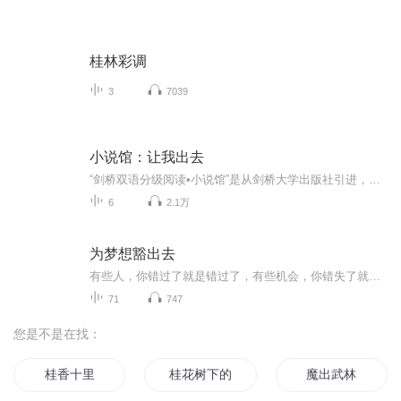
桂林彩调
3
7039
小说馆：让我出去
“剑桥双语分级阅读•小说馆”是从剑桥大学出版社引进，由英语语言教学专家及小说作家合力专为非英语国家的英语学习者而创作的分级系列读物，适合小学高年级到大学的学生及相当水平的英语学习者阅读。本书是入门级的读本，本级别参考词汇量为250词，适合小学高年级、初一年级学生及相当水平的读者阅读。我叫诺兰，是个机器人。我的主人约翰让我做家务，我喜欢这样的工作，但我不喜欢他的狗山姆。主人以为我只会做家务，但是我也是有感情的。我觉得主人只喜欢他的狗，而不喜欢我。我要采取行动了…… ...
6
2.1万
为梦想豁出去
有些人，你错过了就是错过了，有些机会，你错失了就是错失了，为梦想，豁出去，你不再错过那些美好。
71
747
您是不是在找：
桂香十里
桂花树下的你我他
魔出武林