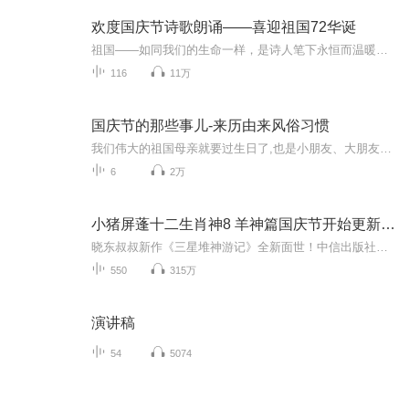
欢度国庆节诗歌朗诵——喜迎祖国72华诞
祖国——如同我们的生命一样，是诗人笔下永恒而温暖的主题。在祖国72周年华诞来临之际，特创建这个诗歌朗诵专辑，诵读经典爱国篇章，和大家一起歌颂祖国，向国庆的献礼！祝愿伟大的祖国繁荣富强，祝愿大家国庆节快乐，度过平安快乐的黄金周假期！
116
11万
国庆节的那些事儿-来历由来风俗习惯
我们伟大的祖国母亲就要过生日了,也是小朋友、大朋友们最喜欢的“国庆小长假”或说“黄金周”还有说”国庆7天乐”的，说法真是不一而足。那么“国庆节”是怎么来的？自古以来国庆节怎么庆贺？新中国国庆节的来历，以及新中国国庆节的庆贺方式又有哪些呢？ ...
6
2万
小猪屏蓬十二生肖神8 羊神篇国庆节开始更新啦！
晓东叔叔新作《三星堆神游记》全新面世！中信出版社出版！京东当当淘宝均有售！点蓝色字收听——《小猪屏蓬爆笑日记2024》《小猪屏蓬爆笑日记2》《小猪屏蓬爆笑日记1》让你笑得喘不上气！《我进故宫当富翁——小猪屏蓬故宫财商笔记》教你成为大富翁！《小...
550
315万
演讲稿
54
5074