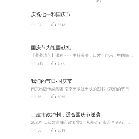
乐）
庆祝七一和国庆节
24
1818
国庆节为祖国献礼
【蔡蔡演艺】课程﹣-﹣主持表演，口才，声乐，中国舞，民族舞。独特的小舞台，专业的录音棚，每一位同学都能成为优秀的小明星。独特的教学模式，轻松上课，快乐学习！知名主持人，舞蹈家，高级教师任职授课！江南总校：河沟街42号三楼 18545856430江北分校...
215
1.7万
我们的节日-国庆节
南京出版传媒集团·南京出版社出版的图书《我们的节日》通过对中国节日文化和节日意义进行深度的挖掘，面向青少年群体构建独具特色的栏目内容，以此丰富春节、元宵节、清明节、端午节、七夕节、中秋节、重阳节等传统节日；六一节、教师节、国庆节等新兴节日的文化内涵和表现形式。促进青少年形成新的节日习俗，提升节日仪式感、认同感。音频作品由金陵朗读者联盟志愿者朗诵，南京音像出版社、金陵图书馆联合制作。
35
8076
二建市政冲刺，适合国庆节逆袭
2020年二级建造师市政专业1、从基础到密训冲刺V2、从精华课程到超压密押V3、0基础同步更新v4、持续更新到2020年考试V5、只要你跟着学让你一次稳拿证V6、渠道超压压题，超压三页纸等独家绝密压题!
36
2619