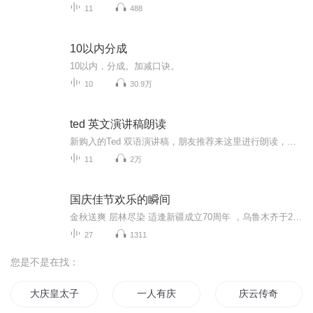
11
488
10以内分成
10以内，分成。加减口诀。
10
30.9万
ted 英文演讲稿朗读
新购入的Ted 双语演讲稿，朋友推荐来这里进行朗读，分享积极健康的生活理念，操练英语口语朗读。曾经是一名市重点中学的英语老师，二十年教学，对英语学习热情依旧，希望得到大家的支持
11
2万
国庆佳节欢乐的瞬间
金秋送爽 层林尽染 适逢新疆成立70周年 ，乌鲁木齐于2025年9月23日迎来党中央和习大大带领的慰问团。新疆各族群众欢欣鼓舞，热烈欢迎。
27
1311
您是不是在找：
大庆皇太子
一人有庆
庆云传奇