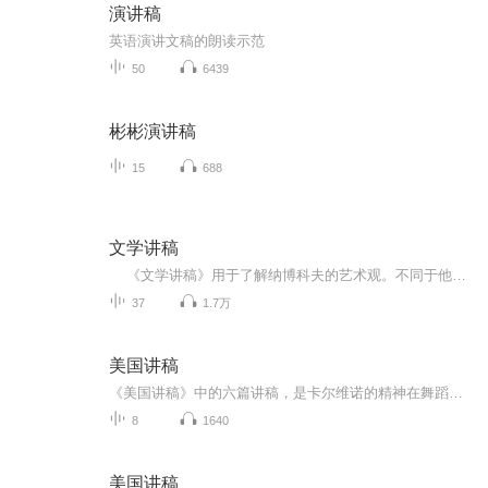
演讲稿
英语演讲文稿的朗读示范
50
6439
彬彬演讲稿
15
688
文学讲稿
《文学讲稿》用于了解纳博科夫的艺术观。不同于他的文学创作，在这部《文学讲稿》中，纳博科夫以简洁明晰的语言、深入浅出的方式，明确地表达了他对所讨论作品的看法。可以说，观点鲜明、独到是这部《文学讲稿》的一个特点。《文学讲稿》的另一个特点，是从本文出发，从分析作品的语言、结构、文体等创作手段入手，抓住要点，具体分析，充分突出了作品的艺术性，点明了作品在艺术上成功的原因。《文学讲稿》还有一个特点，即较多地引用了作品的原文。这一方面保留了此书原为课堂讲稿的本色，另一方面也具体说明了作者的见解是如何形成的。饶有意味的是，经过纳博科夫的讲解，作品中那些原来并未显示出深长意味和特殊价值的文字，就像突然暴露在阳光之下的珍珠，骤然发出绚丽的光彩。
37
1.7万
美国讲稿
《美国讲稿》中的六篇讲稿，是卡尔维诺的精神在舞蹈，他用专业的肢体语言，给你看小说的艺术和气质，他的宇宙观仿佛火炬在燃烧，引领我们走进他的洞穴，如此浓烈，如此华丽。在本书中，卡尔维诺对自己近四十年来小说创作实践的丰富经验，进行系统的回顾和理论上的总结、阐发。作者广征博引，结合自古至今，从意大利到欧美各国许多文学大师的创作实例，从理论与实践的结合上，对文学创作的本质特征，对小说的构思，对艺术形象的作用及其与想像、幻想的关系，对文艺理论批评的现状等一系列问题，做了详尽、周密的论述，切中肯綮，富于见地，是研究小说诗学的一部力作。尤其值得注意的是，卡尔维诺清醒地意识到，当今人的认识和当今的文学，暴露出越来越明显的局限性，他努力地探究，流传千百年的文学模式、范畴，在未来的世纪，是否还有生命力；在未来的世纪，是否存在一种可能性，用一种新的生存与写作的方式，来替代旧的生存与写作的方式。
8
1640
美国讲稿