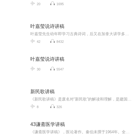
20
1695
叶嘉莹说诗讲稿
叶嘉莹先生幼年即学习古典诗词，后又在加拿大讲学多年，对中国古典诗词及中西方文艺理论涉猎颇深。此书即是叶嘉莹先生融会古今中外文艺理论之精华，对中国古典诗歌的全新解读，新颖而不偏颇，深刻而不深奥。叶嘉莹先生以其互动亲切的语言、深入浅出的讲解...
42
8432
叶嘉莹说诗讲稿
30
5547
新民歌讲稿
《新民歌讲稿》是废名对“新民歌”的解读和理解，是建国后废名诗评的主要组成部分。这本讲稿延续了废名诗评的一贯风格——古今纵论且重视情感，在特定的历史语境中非常具有个性，也对当时的创造思维和创作方法给予了反思。在本讲稿中，废名乐于将古典诗歌...
8
326
43谦斋医学讲稿
《谦斋医学讲稿》，医论著作。秦伯末撰于1964年。全书选录作者有关中医学术方面讲稿十二篇，包括脏腑发病及用药法则、五行生克的临床运用、气血湿痰治法、种种退热法、温病、肝病、水肿、腹泻、感冒论治等专题。每篇讲述均能结合个人临床经验阐发祖国医学...