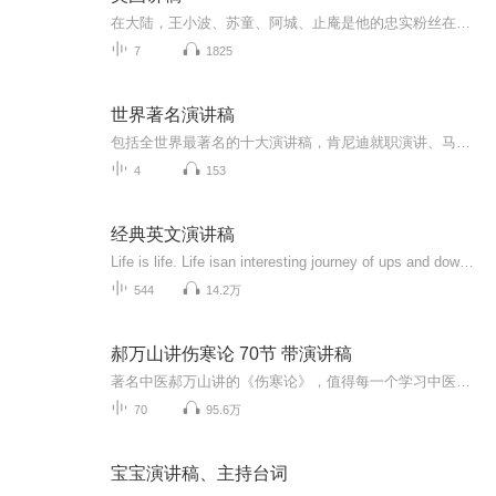
在大陆，王小波、苏童、阿城、止庵是他的忠实粉丝在台湾，朱天文，唐诺是卡尔维诺不余遗力的传播者在香港，梁文道说他一直在准备谈卡尔维诺，可是一直没准备好权威版本，全面修订2006年单行本译本，并增补卡尔维诺各作品自序、后记、注释等重要资料知名设...
7
1825
世界著名演讲稿
包括全世界最著名的十大演讲稿，肯尼迪就职演讲、马丁路德金的我有一个梦等，是口才练习的精美素材
4
153
经典英文演讲稿
Life is life. Life isan interesting journey of ups and downs. But how the journey ends,is up to youtoday. You see, when you fall down, you feel like giving up. When times gettough, it is not the end.
544
14.2万
郝万山讲伤寒论 70节 带演讲稿
著名中医郝万山讲的《伤寒论》，值得每一个学习中医的人学习。本专辑，包含郝万山讲的伤寒论的演讲稿。郝万山教授简介郝万山，男，1944 年 11 月生，北京中医药大学博士研究生导师， 教授，主任医师，中医临床基础专业博士生导师，北京中医药大学基础 医学院中医临床基础系主任。中国老教授协会边缘科学专业委员会副主 任委员，中国名中医学术研究会副会长，中国音乐治疗学会常务理事， 中华全国仲景学说专业委员会委员。 在教学方面，讲课深入浅出、缜密严谨，注重理论联系实际，多次 应邀到韩国、新...
70
95.6万
宝宝演讲稿、主持台词