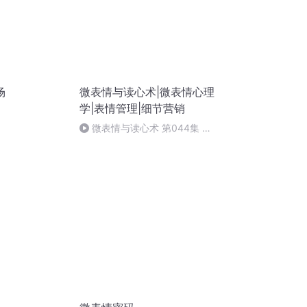
场
微表情与读心术|微表情心理
学|表情管理|细节营销
微表情与读心术 第044集 识
谎的锦囊妙计（完结）