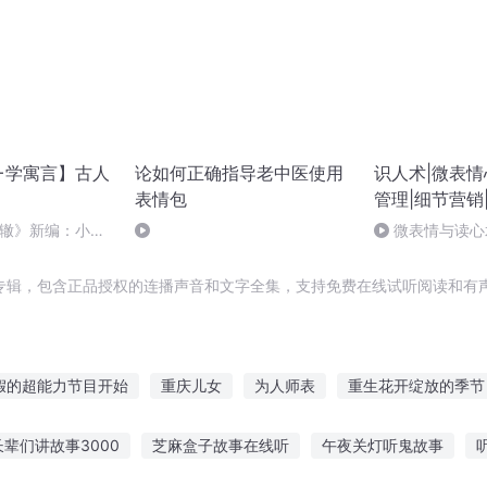
+学寓言】古人
论如何正确指导老中医使用
识人术|微表情
表情包
管理|细节营销
北辙》新编：小熊
微表情与读心术
”_缩混
谎的锦囊妙计（
专辑，包含正品授权的连播声音和文字全集，支持免费在线试听阅读和有声
假的超能力节目开始
重庆儿女
为人师表
重生花开绽放的季节
里不一
开始你的表演
穿越之大庆帝国
你是我的表情包
里
长辈们讲故事3000
芝麻盒子故事在线听
午夜关灯听鬼故事
表情包
最强手表系统
娱乐圈表情包
回复放假