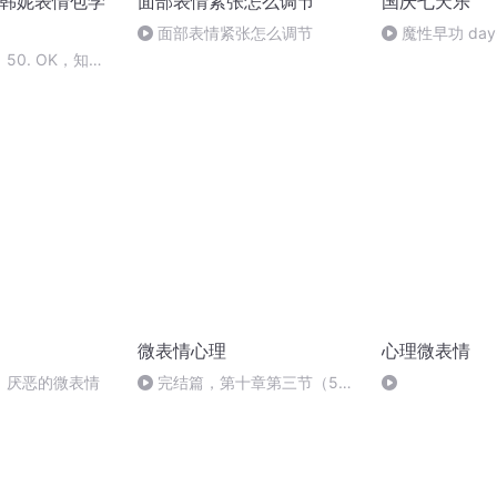
看韩妮表情包学
面部表情紧张怎么调节
国庆七天乐
面部表情紧张怎么调节
魔性早功 day
50. OK，知道
 알았어요~ 좋아
微表情心理
心理微表情
：厌恶的微表情
完结篇，第十章第三节（5）
从心里揣摩女人