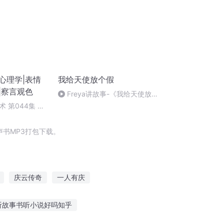
心理学|表情
我给天使放个假
|察言观色
Freya讲故事-《我给天使放
个假》-尾声
 第044集 识
完结）
书MP3打包下载。
庆云传奇
一人有庆
表双生
手机里的表情包成精了
听故事书听小说好吗知乎