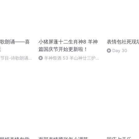
歌朗诵——喜
小猪屏蓬十二生肖神8 羊神
表情包社死现
诞
篇国庆节开始更新啦！
Day 30
别节目-诗歌朗诵-
羊神祭酒 53 羊山神廿三护祭
坛 敬天地白泽做祭酒（4）