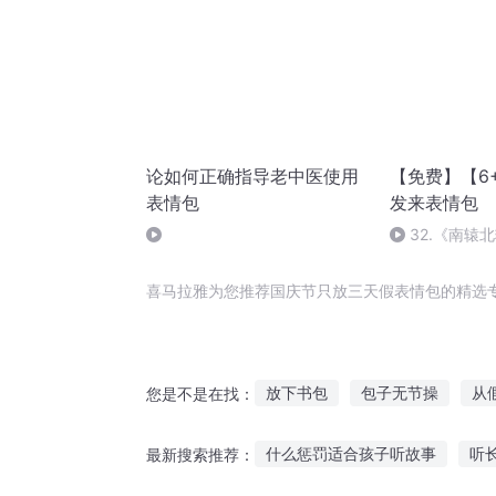
论如何正确指导老中医使用
【免费】【6
表情包
发来表情包
32.《南辕
的“超级导航系统
喜马拉雅为您推荐国庆节只放三天假表情包的精选
放下书包
包子无节操
从
您是不是在找：
异时空之万世师表
男神他表
什么惩罚适合孩子听故事
听
最新搜索推荐：
在花开的季节绽放
异界豪华