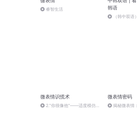
微表情
中韩双语 | 
韩语
睿智生活
（韩中双语）
了，好的！ok!
요!
微表情识慌术
微表情密码
2."你很像他"——适度模仿客
揭秘微表情
户的体态或动作