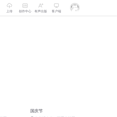
上传
创作中心
有声出版
客户端
国庆节