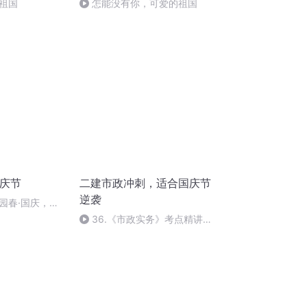
祖国
怎能没有你，可爱的祖国
国庆节
二建市政冲刺，适合国庆节
逆袭
园春·国庆，朗
36.《市政实务》考点精讲第
36节课_2020926212025