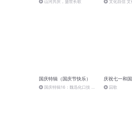
山河共庆，盛世长歌
文化自信 文
国庆特辑（国庆节快乐）
庆祝七一和国
国庆特辑16：魏迅化口技 二
囚歌
胡 东方红+一般唱法和原生态