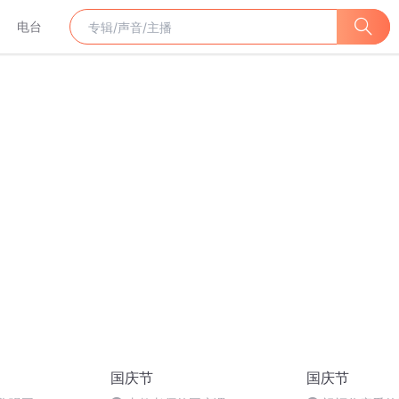
电台
国庆节
国庆节