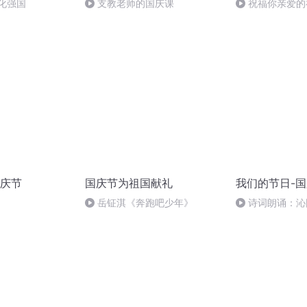
化强国
支教老师的国庆课
祝福你亲爱的
庆节
国庆节为祖国献礼
我们的节日-
岳钲淇《奔跑吧少年》
诗词朗诵：沁
读者：张继军