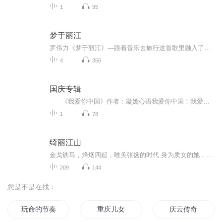
1
95
梦于丽江
罗伟力《梦于丽江》—跟着音乐去旅行这首歌里融入了丽江本土纳西族的音乐风格更难能可贵的是整首歌完全采用中国的五声音阶来创作将纳西乐风与汉族乐风 电声乐器与民族乐器 浑然天成的柔和在一起感受罗伟力 耳畔瞬间流淌着一股清新与纯真 像是梦境 又像是三...
4
356
国庆专辑
《我爱你中国》作者：凝嫣心语我爱你中国！我爱你春天蓬勃的秧苗；我爱你秋日金黄的硕果。我爱你中国！我爱你青松气质，我爱你红梅品格！我爱你家乡的甜蔗好像乳汁滋润着我的心窝。我爱你中国，我要把最美的歌儿献给你，我的母亲我的祖国。我爱你中国，我爱...
1
78
绮丽江山
金戈铁马，烽烟四起，唯美张扬的时代 身为质女的她，远离故国，四海飘零 与命中的他，相逢相知，怎奈何乱世情劫，聚散离合 身不由己，卷入了四个并立国家、五大家族争霸天下的漩涡 风流名士，绝世美男，复仇王子，与她爱恨纠缠 九州动荡，波云诡谲；世事如...
209
144
您是不是在找：
玩命的节奏
重庆儿女
庆云传奇