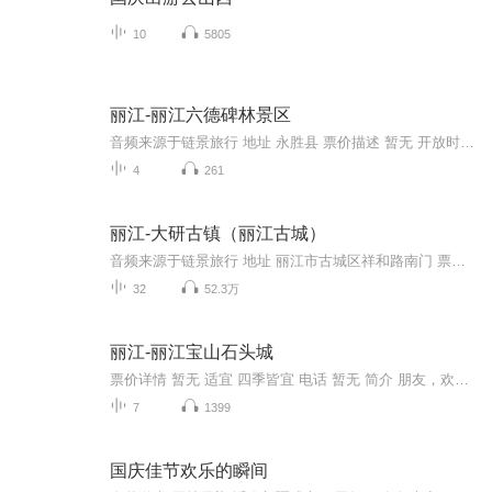
10
5805
丽江-丽江六德碑林景区
音频来源于链景旅行 地址 永胜县 票价描述 暂无 开放时间 全天 乘车信息 暂无
4
261
丽江-大研古镇（丽江古城）
音频来源于链景旅行 地址 丽江市古城区祥和路南门 票价描述 进入古城无需门票，但一般古城内客栈、城外五星酒店会代收80元古城维护费（游玩玉龙雪山景区、木府、黑龙潭公园等景点时，会要求先出示维护费收据）。 开放时间 全天开放 乘车信息 到达丽江后，...
32
52.3万
丽江-丽江宝山石头城
票价详情 暂无 适宜 四季皆宜 电话 暂无 简介 朋友，欢迎您来到丽江宝山石头城，今天就由我作为您的导游，丽江宝山石头城到底有些什么景点呢？就让我们一起来揭开它的面纱吧。丽江宝山石头城位于丽江金沙江畔，玉龙雪山景区山后，石头城距离丽江古城110公...
7
1399
国庆佳节欢乐的瞬间