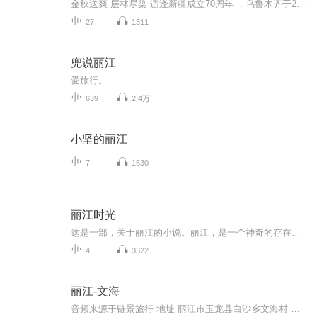
金秋送爽 层林尽染 适逢新疆成立70周年 ，乌鲁木齐于2025年9月23日迎来党中央和习大大带领的慰问团。新疆各族群众欢欣鼓舞，热烈欢迎。
27
1311
兜说丽江
爱旅行。
639
2.4万
小坚的丽江
7
1530
丽江时光
这是一部，关于丽江的小说。丽江，是一个神奇的存在，有人来了不愿走，有人走了又回来，有人，身不在，心，却从未离开。在这里，是身心安然的生活。作者八五，身患绝症，离开了丽江，独自到一个小镇休养，半年之后，绝处逢生，因为一段奇遇，身体痊愈，带...
4
3322
丽江-文海
音频来源于链景旅行 地址 丽江市玉龙县白沙乡文海村 票价描述 暂无 开放时间 全天开放 乘车信息 暂无