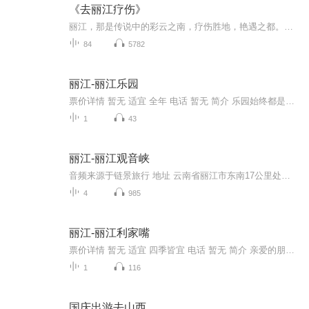
《去丽江疗伤》
丽江，那是传说中的彩云之南，疗伤胜地，艳遇之都。生活充满矛盾，疗伤和艳遇也是如此。 不过这两者的都是喧嚣都市中的病人。 子曰，“医此病，须武陵深处”。当然，子还说了，“别忙活了，这地方已经找不到了”。因为，这尘世之间，连瑶人的千家峒...
84
5782
丽江-丽江乐园
票价详情 暂无 适宜 全年 电话 暂无 简介 乐园始终都是人们喜欢去的地方，来到丽江当然也叫去一次丽江乐园了，接下来我们就一起走进丽江乐园吧。丽江乐园位于丽江市玉龙县白沙坝东，它是集餐饮、旅游、休闲、娱乐等为一体的综合型运动乐园。丽江乐园的设计...
1
43
丽江-丽江观音峡
音频来源于链景旅行 地址 云南省丽江市东南17公里处的七河乡 票价描述 暂无 开放时间 全天 乘车信息 暂无
4
985
丽江-丽江利家嘴
票价详情 暂无 适宜 四季皆宜 电话 暂无 简介 亲爱的朋友，欢迎来到美丽的利家嘴来参观游览。利家嘴位于四川省木里县屋脚乡，背靠青藏高原，面向云贵高原，是中国最原始、母系文化保存最完整的部落。由于罕为人知，几乎是与世隔绝，我们在地图上找不着它，...
1
116
国庆出游去山西