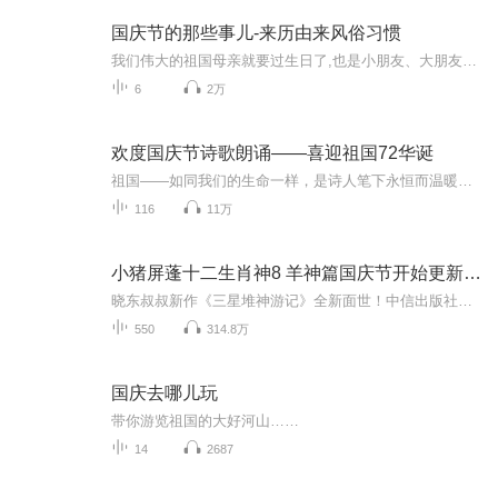
国庆节的那些事儿-来历由来风俗习惯
我们伟大的祖国母亲就要过生日了,也是小朋友、大朋友们最喜欢的“国庆小长假”或说“黄金周”还有说”国庆7天乐”的，说法真是不一而足。那么“国庆节”是怎么来的？自古以来国庆节怎么庆贺？新中国国庆节的来历，以及新中国国庆节的庆贺方式又有哪些呢？ ...
6
2万
欢度国庆节诗歌朗诵——喜迎祖国72华诞
祖国——如同我们的生命一样，是诗人笔下永恒而温暖的主题。在祖国72周年华诞来临之际，特创建这个诗歌朗诵专辑，诵读经典爱国篇章，和大家一起歌颂祖国，向国庆的献礼！祝愿伟大的祖国繁荣富强，祝愿大家国庆节快乐，度过平安快乐的黄金周假期！
116
11万
小猪屏蓬十二生肖神8 羊神篇国庆节开始更新啦！
晓东叔叔新作《三星堆神游记》全新面世！中信出版社出版！京东当当淘宝均有售！点蓝色字收听——《小猪屏蓬爆笑日记2024》《小猪屏蓬爆笑日记2》《小猪屏蓬爆笑日记1》让你笑得喘不上气！《我进故宫当富翁——小猪屏蓬故宫财商笔记》教你成为大富翁！《小...
550
314.8万
国庆去哪儿玩
带你游览祖国的大好河山……
14
2687