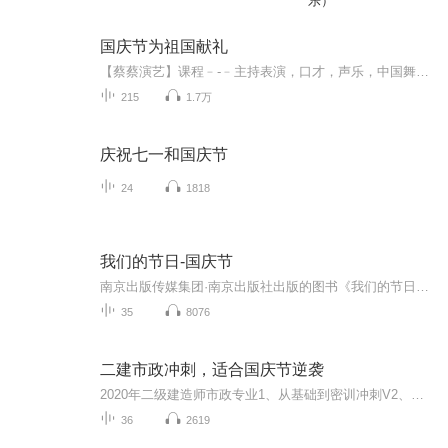
乐）
国庆节为祖国献礼
【蔡蔡演艺】课程﹣-﹣主持表演，口才，声乐，中国舞，民族舞。独特的小舞台，专业的录音棚，每一位同学都能成为优秀的小明星。独特的教学模式，轻松上课，快乐学习！知名主持人，舞蹈家，高级教师任职授课！江南总校：河沟街42号三楼 18545856430江北分校...
215
1.7万
庆祝七一和国庆节
24
1818
我们的节日-国庆节
南京出版传媒集团·南京出版社出版的图书《我们的节日》通过对中国节日文化和节日意义进行深度的挖掘，面向青少年群体构建独具特色的栏目内容，以此丰富春节、元宵节、清明节、端午节、七夕节、中秋节、重阳节等传统节日；六一节、教师节、国庆节等新兴节日的文化内涵和表现形式。促进青少年形成新的节日习俗，提升节日仪式感、认同感。音频作品由金陵朗读者联盟志愿者朗诵，南京音像出版社、金陵图书馆联合制作。
35
8076
二建市政冲刺，适合国庆节逆袭
2020年二级建造师市政专业1、从基础到密训冲刺V2、从精华课程到超压密押V3、0基础同步更新v4、持续更新到2020年考试V5、只要你跟着学让你一次稳拿证V6、渠道超压压题，超压三页纸等独家绝密压题!
36
2619