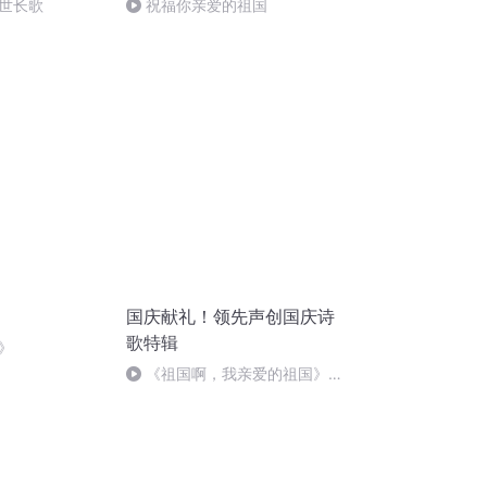
世长歌
祝福你亲爱的祖国
国庆献礼！领先声创国庆诗
歌特辑
》
《祖国啊，我亲爱的祖国》温
婉