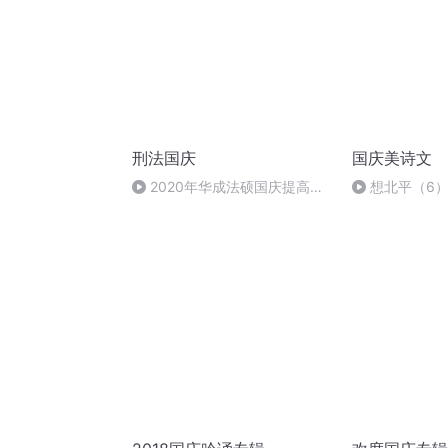
刑法国庆
国庆美诗文
2020年华成法硕国庆提高班
想北平（6
刑法陈 (26)