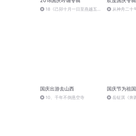
2018国庆吟诵专辑
欢度国庆专辑
18《己卯十月一日至燕越五
从神舟二十
日罹狴犴有感而赋》组律18首
的“隐形实力”
文天祥 自由吟诵
国庆出游去山西
国庆节为祖国
10、千年不倒悬空寺
岳钲淇《奔