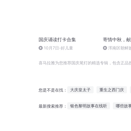
国庆诵读打卡合集
寄情中秋，献
10月7日-好儿童
浑南区朝鲜族
多永
喜马拉雅为您推荐国庆尾灯的精选专辑，包含正品
大庆皇太子
重生之西门庆
您是不是在找：
穿越之大庆帝国
重生西门庆
银色黎明故事在线听
哪些故
最新搜索推荐：
星灯传奇
嘉庆皇帝
小红军英雄的故事听
听别人