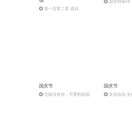
场
国庆特辑16
胡 东方红+一
第一百零二章 道别
国庆节
国庆节
怎能没有你，可爱的祖国
文化自信 文