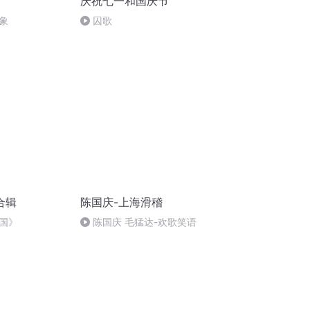
庆祝七一和国庆节
象
囚歌
合辑
陈国庆-上海滑稽
国》
陈国庆 毛猛达-欢歌笑语