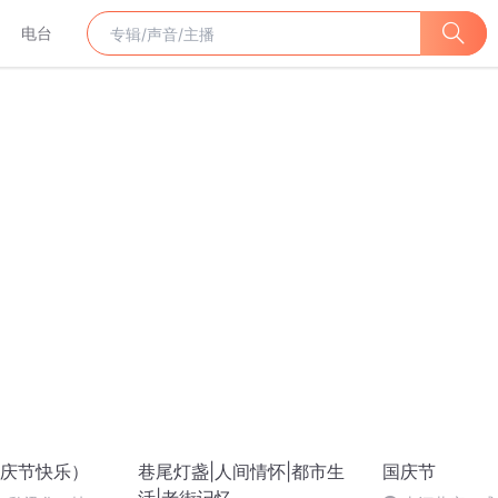
电台
庆节快乐）
巷尾灯盏|人间情怀|都市生
国庆节