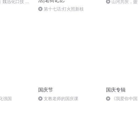
活|老街记忆
：魏迅化口技 二
山河共庆，盛
般唱法和原生态
第十七话:灯火照新枝
国庆节
国庆专辑
化强国
支教老师的国庆课
《我爱你中国