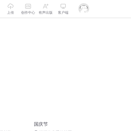
上传
创作中心
有声出版
客户端
国庆节