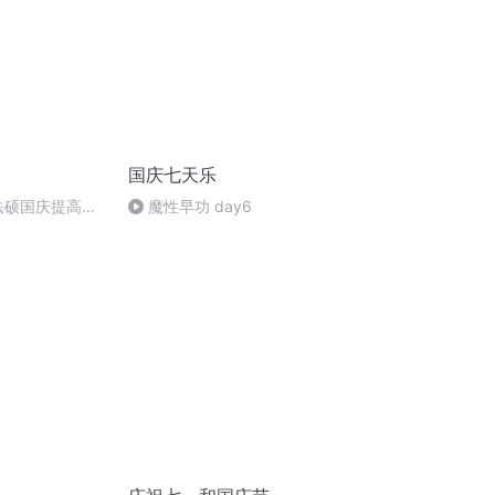
国庆七天乐
成法硕国庆提高班
魔性早功 day6
)