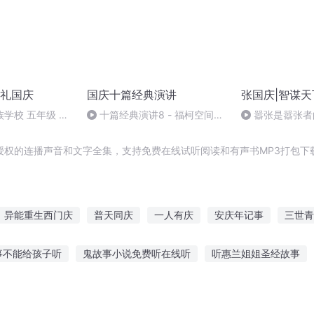
礼国庆
国庆十篇经典演讲
张国庆|智谋天
学校 五年级 孙
十篇经典演讲8 - 福柯空间回
嚣张是嚣张者
归异托邦演讲
授权的连播声音和文字全集，支持免费在线试听阅读和有声书MP3打包下
异能重生西门庆
普天同庆
一人有庆
安庆年记事
三世青
庆余年之长歌行
心灯不夜
庆阳成长手札
神灯系统
重
事不能给孩子听
鬼故事小说免费听在线听
听惠兰姐姐圣经故事
故事怎么安慰他
孩子听故事重要性
听故事能刺激宝宝吗
奥特