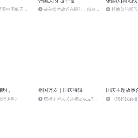
张国庆|穿越牛熊
张国庆|舆论战
号看中国航天
赫尔松大战近在眼前，俄乌冲
特朗普的新形
突的关键之战，将会如何发展？
献礼
祖国万岁｜国庆特辑
国庆主题故事
跑吧少年》
庆祝中华人民共和国成立73
《我和我的祖
周年 天安门广场举行升国旗仪式