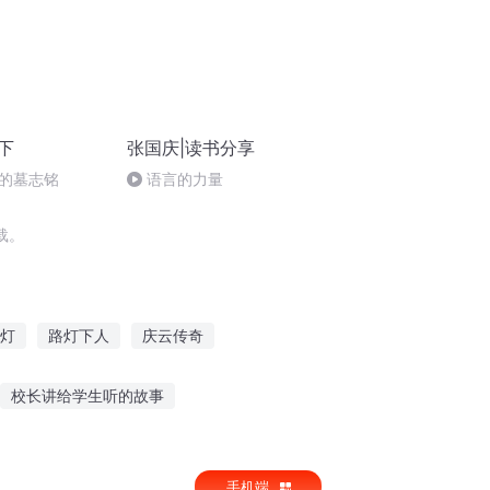
下
张国庆|读书分享
的墓志铭
语言的力量
载。
灯
路灯下人
庆云传奇
庆儿女
大庆第一恶
庆元纪年
校长讲给学生听的故事
曼最强故事免费听
听英语故事哪个软件好
手机端