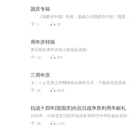
国庆专辑
《我爱你中国》作者：凝嫣心语我爱你中国！我爱你春天蓬勃的秧苗；我爱你秋日金黄的硕果。我爱你中国！我爱你青松气质，我爱你红梅品格！我爱你家乡的甜蔗好像乳汁滋润着我的心窝。我爱你中国，我要把最美的歌儿献给你，我的母亲我的祖国。我爱你中国，我爱...
1
78
周年庆特辑
青石剧社周年庆的小剧场及游戏~
12
507
三周年庆
Ｓｉｎｇ完美之声网络电台收听方式：下载多玩歪歪语音软件，安装注册后进入频道419183完美之声直播大厅。完美之声创立于2012年2月6日，是大学生自主创办的同志情感生活音乐台，关注大学生同志的情感故事，音乐分享和生活点滴。在动听的旋律中，卸下一天的...
25
5015
抗战十四年|迎国庆|向抗日战争胜利周年献礼
1931年，日本进攻沈阳开始涉及3500万中华民族生命的血泪史根据在日本搜集到的四百多张日方照片和地图为线索通过对这些照片中的历史信息进行中日史料对照分析和考证揭示了东北正规军、东北抗日义勇军和东北抗日联军在东北地区艰苦不屈的抵抗经过中国人民用...
55
1.1万