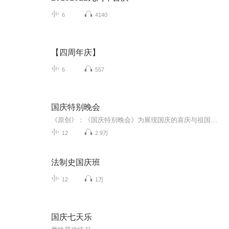
6
4140
【四周年庆】
6
557
国庆特别晚会
《原创》：《国庆特别晚会》为展现国庆的喜庆与祖国的深情我将以具体的场景切入从清晨升旗的庄严到街头巷尾的欢庆到历史与当下的交融，用优美的笔触传递对祖国的热爱与自豪！用诗歌和情感美文形式，歌颂祖国的繁荣富强，祝人民幸福安康！
12
2.9万
法制史国庆班
12
1万
国庆七天乐