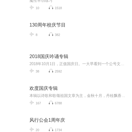
魔性早功练习
10
1518
130周年校庆节目
8
382
2018国庆吟诵专辑
2018年10月1日，正值国庆日。一大早看到一个公号文章，正是文天祥的《己卯十月一日至燕越五日罹狴犴有感而赋》。当然，彼十一非当今的十一。不过数字的巧合还是让人感触，今天拿来读一读，体味一番历史英杰的民族情怀，恰也当时。 根据诗题来看，这组诗是写于十月一日至十月五日之间，是文天祥被俘之后所作，这些诗作不仅有凛凛正气，更也能看的到他百端交集的复杂情感。另一首于右任先生的《望大陆》，微信公号有称《望乡》，一句“山之上国之殇”荡气回肠，一并兴起拿来读了一读。仓促间多有瑕疵...
38
2592
欢度国庆专辑
本辑以诗歌和歌颂祖国文章为主，金秋十月，丹桂飘香，在这个充满丰收喜悦的季节里，我们满怀激动和自豪，迎来了中华人民共和国76周年华诞。这不仅是一个庄重的纪念日，更是全体中华儿女共同欢庆的盛大的节日，承载着深厚的民族情感和历史意义.
167
6788
风行公会1周年庆
20
1734