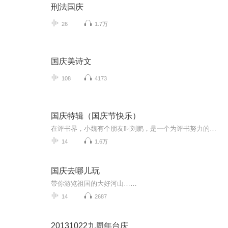
刑法国庆
26
1.7万
国庆美诗文
108
4173
国庆特辑（国庆节快乐）
在评书界，小魏有个朋友叫刘鹏，是一个为评书努力的小伙子。在2021年国庆期间，他想弄个特辑，便烦劳我给他录个爱国题材的评书小段儿。这种事情，不是特殊情况，小魏一般不会拒绝，也就给其录了一个《鲁迅踢鬼》，等他传完，我再传到我的专辑里。另外，小...
14
1.6万
国庆去哪儿玩
带你游览祖国的大好河山……
14
2687
20131022九周年台庆