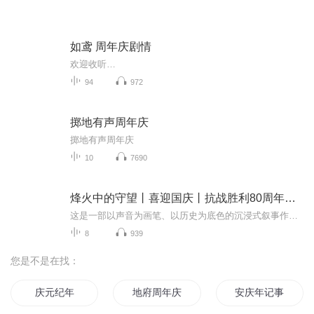
如鸢 周年庆剧情
欢迎收听…
94
972
掷地有声周年庆
掷地有声周年庆
10
7690
烽火中的守望丨喜迎国庆丨抗战胜利80周年丨广播剧
这是一部以声音为画笔、以历史为底色的沉浸式叙事作品，串联起1937年末南京城破后的烽火岁月与2025 年抗战胜利80周年的和平荣光，通过普通人的命运交织，复刻出中华民族在苦难中坚守、在抗争中前行的精神图谱。
8
939
您是不是在找：
庆元纪年
地府周年庆抽个冥王当老公
安庆年记事