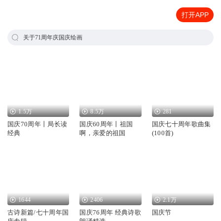
打开APP
关于71周年庆国庆绘画
1.5万
8.5万
281
国庆70周年丨局长读
国庆60周年丨祖国
国庆七十周年歌曲集
经典
啊，亲爱的祖国
(100首)
1644
2406
2.1万
古诗新篇/七十周年国
国庆76周年 经典诗歌
国庆节