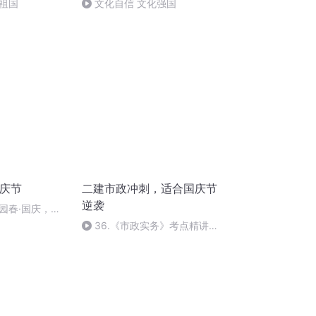
祖国
文化自信 文化强国
国庆节
二建市政冲刺，适合国庆节
逆袭
园春·国庆，朗
36.《市政实务》考点精讲第
36节课_2020926212025