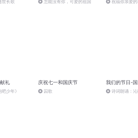
盛世长歌
怎能没有你，可爱的祖国
祝福你亲爱的
献礼
庆祝七一和国庆节
我们的节日-
跑吧少年》
囚歌
诗词朗诵：沁
读者：张继军