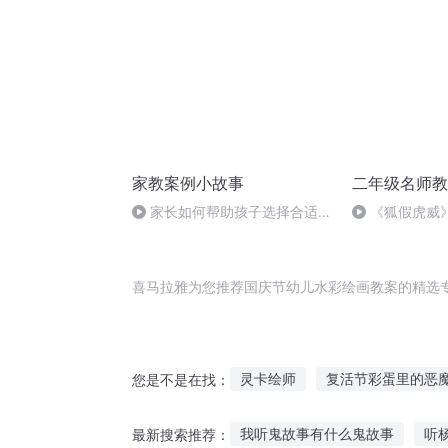
家教案例小故事
二年级名师教
家长如何帮助孩子选择合适的
《狐假虎威
初中
喜马拉雅为您推荐国庆节幼儿水彩绘画教案的精选
灵卡绘师
复活节彩蛋里的恶
您是不是在找：
大庆皇太子
鬼画谜案
星
我听鬼故事有什么鬼故事
听
最新搜索推荐：