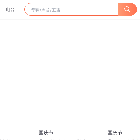
电台
国庆节
国庆节