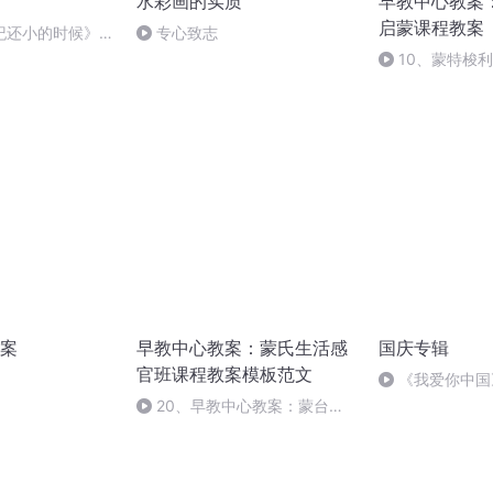
水彩画的实质
早教中心教案
启蒙课程教案
纪还小的时候》教
专心致志
10、蒙特梭
案，宝宝班（25
案
早教中心教案：蒙氏生活感
国庆专辑
官班课程教案模板范文
《我爱你中国
20、早教中心教案：蒙台梭
利教育大纲