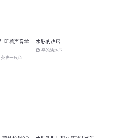
课| 听着声音学
水彩的诀窍
平涂法练习
果变成一只鱼