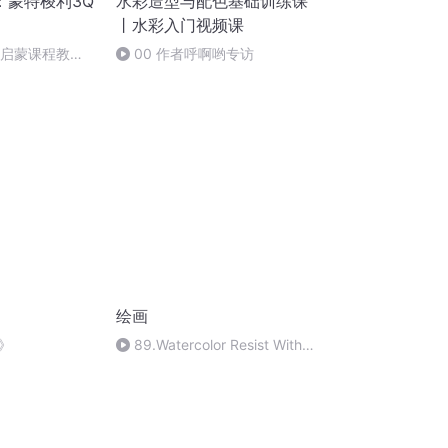
：蒙特梭利3Q
水彩造型与配色基础训练课
丨水彩入门视频课
利启蒙课程教
00 作者呼啊哟专访
-30月龄宝宝）
绘画
》
89.Watercolor Resist With
Rubber
Cement(Av520842768,P89)