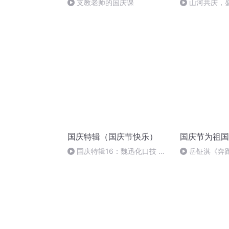
支教老师的国庆课
山河共庆，
国庆特辑（国庆节快乐）
国庆节为祖国
国庆特辑16：魏迅化口技 二
岳钲淇《奔
胡 东方红+一般唱法和原生态