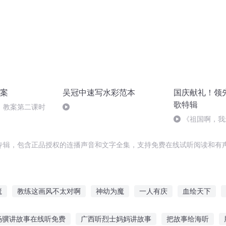
案
吴冠中速写水彩范本
国庆献礼！领
歌特辑
》教案第二课时
《祖国啊，我
婉
专辑，包含正品授权的连播声音和文字全集，支持免费在线试听阅读和有声
魔
教练这画风不太对啊
神幼为魔
一人有庆
血绘天下
绘之卷
妙手绘春
天之幼子
庆云传奇
重庆儿女
每天
杨骥讲故事在线听免费
广西听烈士妈妈讲故事
把故事给海听