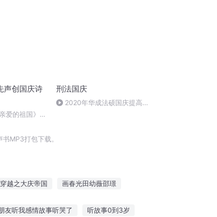
先声创国庆诗
刑法国庆
2020年华成法硕国庆提高班
刑法陈 (26)
亲爱的祖国》温
书MP3打包下载。
穿越之大庆帝国
画春光田幼薇邵璟
起床都看见教主在破案
魔物绘本
朋友听我感情故事听哭了
听故事0到3岁