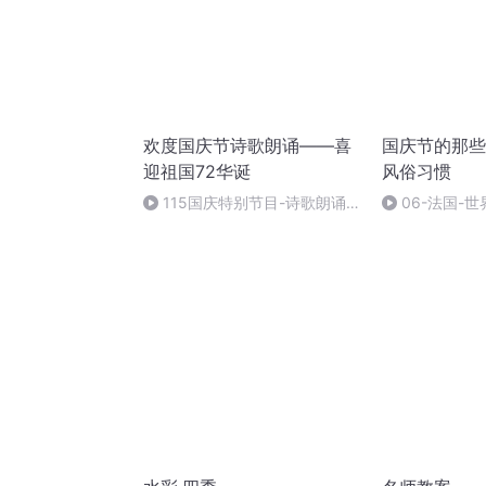
欢度国庆节诗歌朗诵——喜
国庆节的那些
迎祖国72华诞
风俗习惯
115国庆特别节目-诗歌朗诵-
06-法国-
中国梦
国庆节的那些