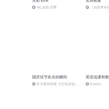
水彩∙四季
名师教案
46_水彩·四季
《当世界年
案2
国庆佳节欢乐的瞬间
英语说课和教
冬天寒风刺骨 大巴扎好似温
Poems
暖的春天