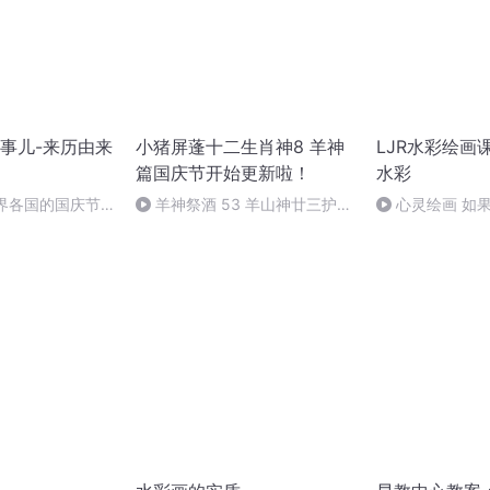
事儿-来历由来
小猪屏蓬十二生肖神8 羊神
LJR水彩绘画
篇国庆节开始更新啦！
水彩
世界各国的国庆节-
羊神祭酒 53 羊山神廿三护祭
心灵绘画 如
事儿
坛 敬天地白泽做祭酒（4）